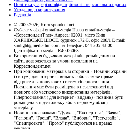
Політика у сфері конфіденційності і персональних даних
Угода щодо користування
Редакція
© 2000-2026, Korrespondent.net
Суб'єкт у сфері онлайн-медіа Назва онлайн-медіа –
«КореспонденТ.net» Адреса: 02091, місто Київ,
ХАРКІВСЬКЕ ШОСЕ, будинок 172-Б, офіс 208/1 E-mail:
sunlight@mediadim.com.ua
Телефон: 044-205-43-00
Ідентифікатор медіа – R40-06068
Використання будь-яких матеріалів, розміщених на
сайті, дозволяється за умови посилання на
Корреспондент.net.
При копіюванні матеріалів зі сторінки « Новини України
і світу» , для інтернет - видань - обов'язкове пряме
відкрите для пошукових систем гіперпосилання .
Посилання має бути розміщена в незалежності від
повного або часткового використання матеріалів.
Гіперпосилання ( для інтернет - видань) - повинна бути
розміщена в підзаголовку або в першому абзаці
матеріалу.
Новини з позначками "Думка", "Експертиза", "Заява",
"Регіони", "Гроші", "Влада", "Вибори", "Тест-драйв",
"Спецпроекти", "Промо" публікуються на правах
реклами.