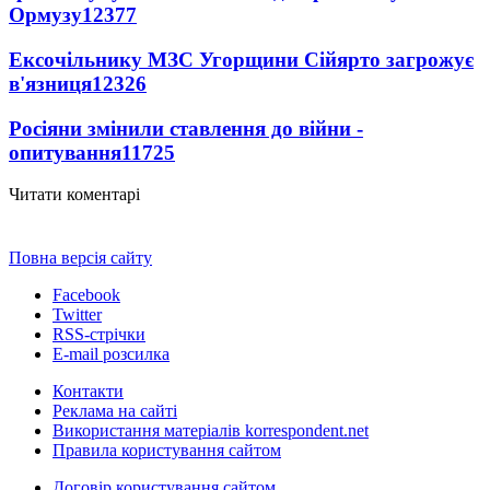
Ормузу
12377
Ексочільнику МЗС Угорщини Сійярто загрожує
в'язниця
12326
Росіяни змінили ставлення до війни -
опитування
11725
Читати коментарі
Повна версія сайту
Facebook
Twitter
RSS-стрічки
E-mail розсилка
Контакти
Реклама на сайті
Використання матеріалів korrespondent.net
Правила користування сайтом
Договір користування сайтом