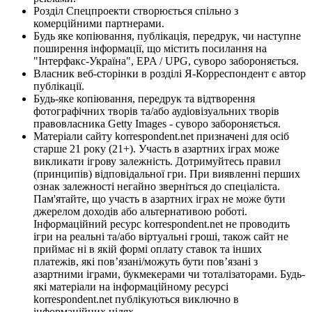
Розділ Спецпроекти створюється спільно з
комерційними партнерами.
Будь яке копіювання, публікація, передрук, чи наступне
поширення інформації, що містить посилання на
"Інтерфакс-Україна", EPA / UPG, суворо забороняється.
Власник веб-сторінки в розділі Я-Корреспондент є автор
публікації.
Будь-яке копіювання, передрук та відтворення
фотографічних творів та/або аудіовізуальних творів
правовласника Getty Images - суворо забороняється.
Матеріали сайту korrespondent.net призначені для осіб
старше 21 року (21+). Участь в азартних іграх може
викликати ігрову залежність. Дотримуйтесь правил
(принципів) відповідальної гри. При виявленні перших
ознак залежності негайно зверніться до спеціаліста.
Пам'ятайте, що участь в азартних іграх не може бути
джерелом доходів або альтернативою роботі.
Інформаційний ресурс korrespondent.net не проводить
ігри на реальні та/або віртуальні гроші, також сайт не
приймає ні в якій формі оплату ставок та інших
платежів, які пов’язані/можуть бути пов’язані з
азартними іграми, букмекерами чи тоталізаторами. Будь-
які матеріали на інформаційному ресурсі
korrespondent.net публікуються виключно в
інформаційних цілях.