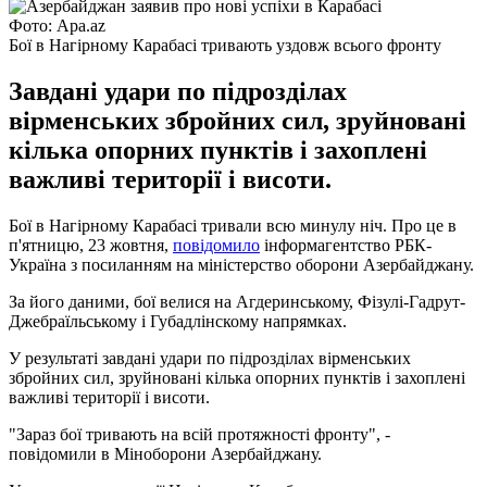
Фото: Apa.az
Бої в Нагірному Карабасі тривають уздовж всього фронту
Завдані удари по підрозділах
вірменських збройних сил, зруйновані
кілька опорних пунктів і захоплені
важливі території і висоти.
Бої в Нагірному Карабасі тривали всю минулу ніч. Про це в
п'ятницю, 23 жовтня,
повідомило
інформагентство РБК-
Україна з посиланням на міністерство оборони Азербайджану.
За його даними, бої велися на Агдеринському, Фізулі-Гадрут-
Джебраїльському і Губадлінскому напрямках.
У результаті завдані удари по підрозділах вірменських
збройних сил, зруйновані кілька опорних пунктів і захоплені
важливі території і висоти.
"Зараз бої тривають на всій протяжності фронту", -
повідомили в Міноборони Азербайджану.