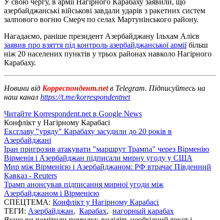
У свою чергу, в армії Нагірного Карабаху заявили, що
азербайджанські військові завдали ударів з ракетних систем
залпового вогню Смерч по селах Мартунінського району.
Нагадаємо, раніше президент Азербайджану Ільхам Алієв
заявив про взяття під контроль азербайджанської армії
більш
ніж 20 населених пунктів у трьох районах навколо Нагірного
Карабаху.
Новини від
Корреспондент.net
в Telegram. Підписуйтесь на
наш канал
https://t.me/korrespondentnet
Читайте Korrespondent.net в Google News
Конфлікт у Нагірному Карабасі
Ексглаву "уряду" Карабаху засудили до 20 років в
Азербайджані
Іран пригрозив атакувати "маршрут Трампа" через Вірменію
Вірменія і Азербайджан підписали мирну угоду у США
Мир між Вірменією і Азербайджаном: РФ втрачає Південний
Кавказ - Reuters
Трамп анонсував підписання мирної угоди між
Азербайджаном і Вірменією
СПЕЦТЕМА:
Конфлікт у Нагірному Карабасі
ТЕГИ:
Азербайджан
,
Карабах
,
нагорный карабах
Якщо ви помітили помилку, виділіть необхідний текст і