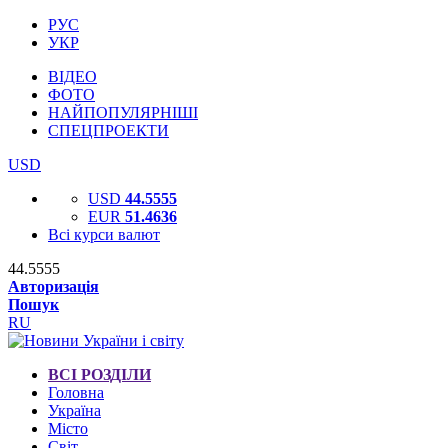
РУС
УКР
ВІДЕО
ФОТО
НАЙПОПУЛЯРНІШІ
СПЕЦПРОЕКТИ
USD
USD
44.5555
EUR
51.4636
Всі курси валют
44.5555
Авторизація
Пошук
RU
ВСІ РОЗДІЛИ
Головна
Україна
Місто
Світ