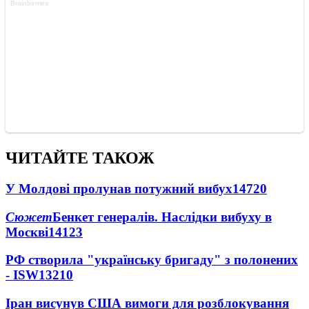
ЧИТАЙТЕ ТАКОЖ
У Молдові пролунав потужний вибух
14720
Сюжет
Бенкет генералів. Наслідки вибуху в
Москві
14123
РФ створила "українську бригаду" з полонених
- ISW
13210
Іран висунув США вимоги для розблокування