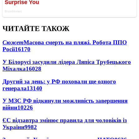
ЧИТАЙТЕ ТАКОЖ
Сюжет
Масова смерть на пляжі. Робота ППО
Росії
16170
У Білорусі засудили лідера Ляпіса Трубецького
Міхалка
16028
Другий за день: у РФ поховали ще одного
генерала
13140
У МЗС РФ відкинули можливість завершення
війни
10226
ЄС відзавтра змінює правила для чоловіків із
України
9982