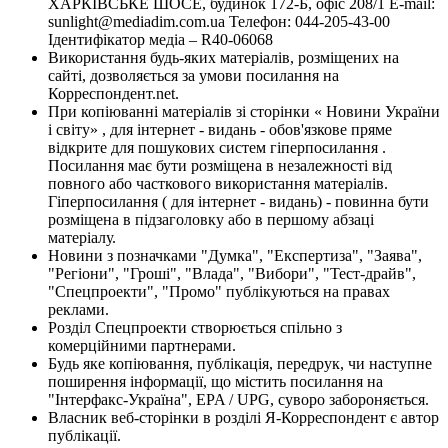
ХАРКІВСЬКЕ ШОСЕ, будинок 172-Б, офіс 208/1 E-mail:
sunlight@mediadim.com.ua
Телефон: 044-205-43-00
Ідентифікатор медіа – R40-06068
Використання будь-яких матеріалів, розміщених на
сайті, дозволяється за умови посилання на
Корреспондент.net.
При копіюванні матеріалів зі сторінки « Новини України
і світу» , для інтернет - видань - обов'язкове пряме
відкрите для пошукових систем гіперпосилання .
Посилання має бути розміщена в незалежності від
повного або часткового використання матеріалів.
Гіперпосилання ( для інтернет - видань) - повинна бути
розміщена в підзаголовку або в першому абзаці
матеріалу.
Новини з позначками "Думка", "Експертиза", "Заява",
"Регіони", "Гроші", "Влада", "Вибори", "Тест-драйв",
"Спецпроекти", "Промо" публікуються на правах
реклами.
Розділ Спецпроекти створюється спільно з
комерційними партнерами.
Будь яке копіювання, публікація, передрук, чи наступне
поширення інформації, що містить посилання на
"Інтерфакс-Україна", EPA / UPG, суворо забороняється.
Власник веб-сторінки в розділі Я-Корреспондент є автор
публікації.