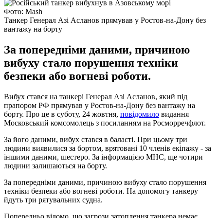
Фото: Mash
Танкер Генерал Азі Асланов прямував у Ростов-на-Дону без
вантажу на борту
За попередніми даними, причиною
вибуху стало порушення техніки
безпеки або вогневі роботи.
Вибух стався на танкері Генерал Азі Асланов, який під
прапором РФ прямував у Ростов-на-Дону без вантажу на
борту. Про це в суботу, 24 жовтня,
повідомило
видання
Московський комсомолець з посиланням на Росморречфлот.
За його даними, вибух стався в баласті. При цьому три
людини виявилися за бортом, врятовані 10 членів екіпажу - за
іншими даними, шестеро. За інформацією МНС, ще чотири
людини залишаються на борту.
За попередніми даними, причиною вибуху стало порушення
техніки безпеки або вогневі роботи. На допомогу танкеру
йдуть три рятувальних судна.
Попередньо відомо, що загрози затоплення танкера немає.