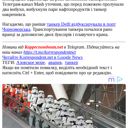
Телеграм-канал Mash уточнив, що перед пожежею пролунали
два вибухи, вибухнули пари нафтопродуктів і танкер
накренився.
Нагадаємо, що раніше
танкер Delfi відбуксирували в порт
Чорноморська
. Транспортування танкера почалося рано
вранці за допомогою двох буксирів і плавучого крана.
Новини від
Корреспондент.net
в Telegram. Підписуйтесь на
наш канал
https://t.me/korrespondentnet
Читайте Korrespondent.net в Google News
ТЕГИ:
Азовское море
,
авария
,
танкер
Якщо ви помітили помилку, виділіть необхідний текст і
натисніть Ctrl + Enter, щоб повідомити про це редакцію.