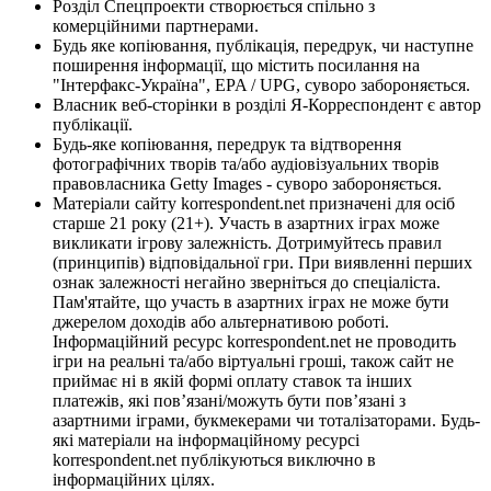
Розділ Спецпроекти створюється спільно з
комерційними партнерами.
Будь яке копіювання, публікація, передрук, чи наступне
поширення інформації, що містить посилання на
"Інтерфакс-Україна", EPA / UPG, суворо забороняється.
Власник веб-сторінки в розділі Я-Корреспондент є автор
публікації.
Будь-яке копіювання, передрук та відтворення
фотографічних творів та/або аудіовізуальних творів
правовласника Getty Images - суворо забороняється.
Матеріали сайту korrespondent.net призначені для осіб
старше 21 року (21+). Участь в азартних іграх може
викликати ігрову залежність. Дотримуйтесь правил
(принципів) відповідальної гри. При виявленні перших
ознак залежності негайно зверніться до спеціаліста.
Пам'ятайте, що участь в азартних іграх не може бути
джерелом доходів або альтернативою роботі.
Інформаційний ресурс korrespondent.net не проводить
ігри на реальні та/або віртуальні гроші, також сайт не
приймає ні в якій формі оплату ставок та інших
платежів, які пов’язані/можуть бути пов’язані з
азартними іграми, букмекерами чи тоталізаторами. Будь-
які матеріали на інформаційному ресурсі
korrespondent.net публікуються виключно в
інформаційних цілях.