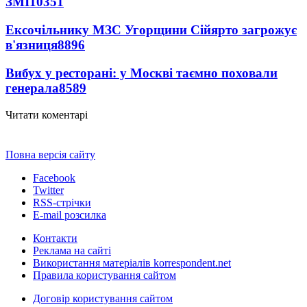
ЗМІ
10351
Ексочільнику МЗС Угорщини Сійярто загрожує
в'язниця
8896
Вибух у ресторані: у Москві таємно поховали
генерала
8589
Читати коментарі
Повна версія сайту
Facebook
Twitter
RSS-стрічки
E-mail розсилка
Контакти
Реклама на сайті
Використання матеріалів korrespondent.net
Правила користування сайтом
Договір користування сайтом