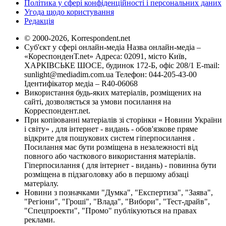
Політика у сфері конфіденційності і персональних даних
Угода щодо користування
Редакція
© 2000-2026, Korrespondent.net
Суб'єкт у сфері онлайн-медіа Назва онлайн-медіа –
«КореспонденТ.net» Адреса: 02091, місто Київ,
ХАРКІВСЬКЕ ШОСЕ, будинок 172-Б, офіс 208/1 E-mail:
sunlight@mediadim.com.ua
Телефон: 044-205-43-00
Ідентифікатор медіа – R40-06068
Використання будь-яких матеріалів, розміщених на
сайті, дозволяється за умови посилання на
Корреспондент.net.
При копіюванні матеріалів зі сторінки « Новини України
і світу» , для інтернет - видань - обов'язкове пряме
відкрите для пошукових систем гіперпосилання .
Посилання має бути розміщена в незалежності від
повного або часткового використання матеріалів.
Гіперпосилання ( для інтернет - видань) - повинна бути
розміщена в підзаголовку або в першому абзаці
матеріалу.
Новини з позначками "Думка", "Експертиза", "Заява",
"Регіони", "Гроші", "Влада", "Вибори", "Тест-драйв",
"Спецпроекти", "Промо" публікуються на правах
реклами.