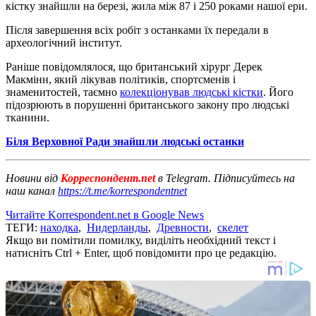
кістку знайшли на березі, жила між 87 і 250 роками нашої ери.
Після завершення всіх робіт з останками їх передали в
археологічний інститут.
Раніше повідомлялося, що британський хірург Дерек
Макмінн, який лікував політиків, спортсменів і
знаменитостей, таємно
колекціонував людські кістки
. Його
підозрюють в порушенні британського закону про людські
тканини.
Біля Верховної Ради знайшли людські останки
Новини від
Корреспондент.net
в Telegram. Підписуйтесь на
наш канал
https://t.me/korrespondentnet
Читайте Korrespondent.net в Google News
ТЕГИ:
находка
,
Нидерланды
,
Древности
,
скелет
Якщо ви помітили помилку, виділіть необхідний текст і
натисніть Ctrl + Enter, щоб повідомити про це редакцію.