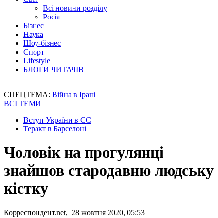
Всі новини розділу
Росія
Бізнес
Наука
Шоу-бізнес
Спорт
Lifestyle
БЛОГИ ЧИТАЧІВ
СПЕЦТЕМА:
Війна в Ірані
ВСІ ТЕМИ
Вступ України в ЄС
Теракт в Барселоні
Чоловік на прогулянці
знайшов стародавню людську
кістку
Корреспондент.net, 28 жовтня 2020, 05:53