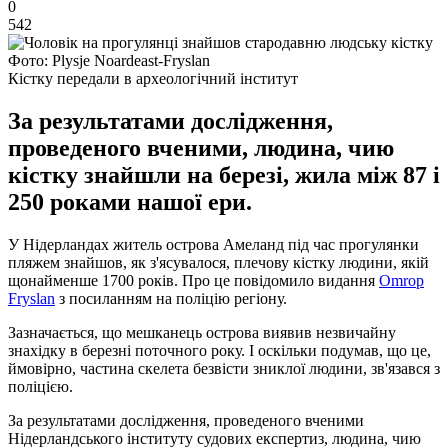
0
542
Фото: Plysje Noardeast-Fryslаn
Кістку передали в археологічний інститут
За результатами дослідження,
проведеного вченими, людина, чию
кістку знайшли на березі, жила між 87 і
250 роками нашої ери.
У Нідерландах житель острова Амеланд під час прогулянки
пляжем знайшов, як з'ясувалося, плечову кістку людини, якій
щонайменше 1700 років. Про це повідомило видання
Omrop
Fryslan
з посиланням на поліцію регіону.
Зазначається, що мешканець острова виявив незвичайну
знахідку в березні поточного року. І оскільки подумав, що це,
ймовірно, частина скелета безвісти зниклої людини, зв'язався з
поліцією.
За результатами дослідження, проведеного вченими
Нідерландського інституту судових експертиз, людина, чию