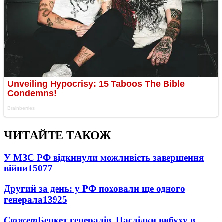
ЧИТАЙТЕ ТАКОЖ
У МЗС РФ відкинули можливість завершення
війни
15077
Другий за день: у РФ поховали ще одного
генерала
13925
Сюжет
Бенкет генералів. Наслідки вибуху в