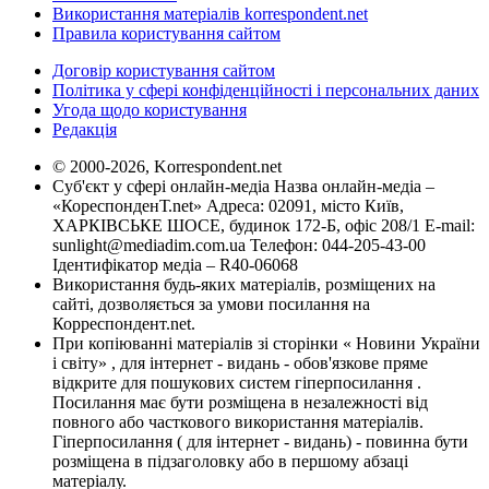
Використання матеріалів korrespondent.net
Правила користування сайтом
Договір користування сайтом
Політика у сфері конфіденційності і персональних даних
Угода щодо користування
Редакція
© 2000-2026, Korrespondent.net
Суб'єкт у сфері онлайн-медіа Назва онлайн-медіа –
«КореспонденТ.net» Адреса: 02091, місто Київ,
ХАРКІВСЬКЕ ШОСЕ, будинок 172-Б, офіс 208/1 E-mail:
sunlight@mediadim.com.ua
Телефон: 044-205-43-00
Ідентифікатор медіа – R40-06068
Використання будь-яких матеріалів, розміщених на
сайті, дозволяється за умови посилання на
Корреспондент.net.
При копіюванні матеріалів зі сторінки « Новини України
і світу» , для інтернет - видань - обов'язкове пряме
відкрите для пошукових систем гіперпосилання .
Посилання має бути розміщена в незалежності від
повного або часткового використання матеріалів.
Гіперпосилання ( для інтернет - видань) - повинна бути
розміщена в підзаголовку або в першому абзаці
матеріалу.