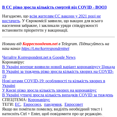
В ЄС різко зросла кількість смертей від COVID - ВООЗ
Нагадаємо, що
всім жителям ЄС вакцин у 2021 році не
вистачить
. У Єврокомісії заявили, що вакцин для всього
населення забракне, і закликали уряди співдружності
встановити пріоритети у вакцинації.
Новини від
Корреспондент.net
в Telegram. Підписуйтесь на
наш канал
https://t.me/korrespondentnet
Читайте Korrespondent.net в Google News
Коронавірус
В Україні вперше виявили новий варіант коронавірусу Цикада
В Україні за тиждень різко зросла кількість хворих на COVID-
19
Нові штами COVID-19: особливості та кількість хворих в
Україні
У Києві різко зросла кількість хворих на коронавірус
В Україні утричі зросла кількість випадків COVID за тиждень
СПЕЦТЕМА:
Коронавірус
ТЕГИ:
ЕС
,
Евросоюз
,
пандемия
,
Евросовет
Якщо ви помітили помилку, виділіть необхідний текст і
натисніть Ctrl + Enter, щоб повідомити про це редакцію.