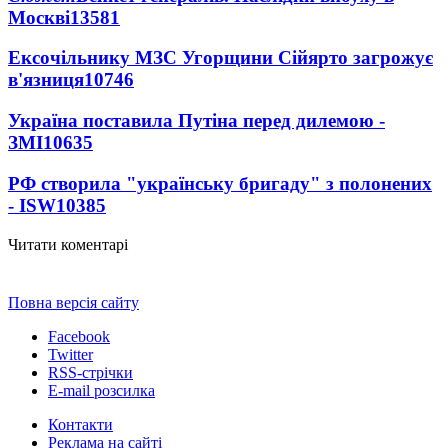
Москві
13581
Ексочільнику МЗС Угорщини Сійярто загрожує
в'язниця
10746
Україна поставила Путіна перед дилемою -
ЗМІ
10635
РФ створила "українську бригаду" з полонених
- ISW
10385
Читати коментарі
Повна версія сайту
Facebook
Twitter
RSS-стрічки
E-mail розсилка
Контакти
Реклама на сайті