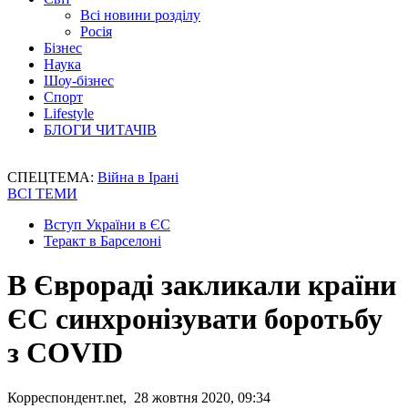
Всі новини розділу
Росія
Бізнес
Наука
Шоу-бізнес
Спорт
Lifestyle
БЛОГИ ЧИТАЧІВ
СПЕЦТЕМА:
Війна в Ірані
ВСІ ТЕМИ
Вступ України в ЄС
Теракт в Барселоні
В Єврораді закликали країни
ЄС синхронізувати боротьбу
з COVID
Корреспондент.net, 28 жовтня 2020, 09:34