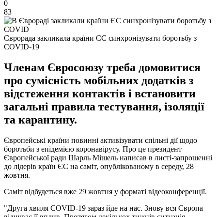
0
83
Єврорада закликала країни ЄС синхронізувати боротьбу з
COVID-19
Членам Євросоюзу треба домовитися
про сумісність мобільних додатків з
відстеження контактів і встановити
загальні правила тестування, ізоляції
та карантину.
Європейські країни повинні активізувати спільні дії щодо
боротьби з епідемією коронавірусу. Про це президент
Європейської ради Шарль Мішель написав в листі-запрошенні
до лідерів країн ЄС на саміт, опублікованому в середу, 28
жовтня.
Саміт відбудеться вже 29 жовтня у форматі відеоконференції.
"Друга хвиля COVID-19 зараз йде на нас. Знову вся Європа
відчуває її вплив. Протягом декількох тижнів ситуація