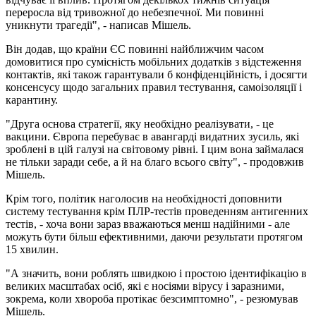
переросла від тривожної до небезпечної. Ми повинні
уникнути трагедії", - написав Мішель.
Він додав, що країни ЄС повинні найближчим часом
домовитися про сумісність мобільних додатків з відстеження
контактів, які також гарантували б конфіденційність, і досягти
консенсусу щодо загальних правил тестування, самоізоляції і
карантину.
"Друга основа стратегії, яку необхідно реалізувати, - це
вакцини. Європа перебуває в авангарді видатних зусиль, які
зроблені в цій галузі на світовому рівні. І цим вона займалася
не тільки заради себе, а й на благо всього світу", - продовжив
Мішель.
Крім того, політик наголосив на необхідності доповнити
систему тестування крім ПЛР-тестів проведенням антигенних
тестів, - хоча вони зараз вважаються менш надійними - але
можуть бути більш ефективними, даючи результати протягом
15 хвилин.
"А значить, вони роблять швидкою і простою ідентифікацію в
великих масштабах осіб, які є носіями вірусу і заразними,
зокрема, коли хвороба протікає безсимптомно", - резюмував
Мішель.