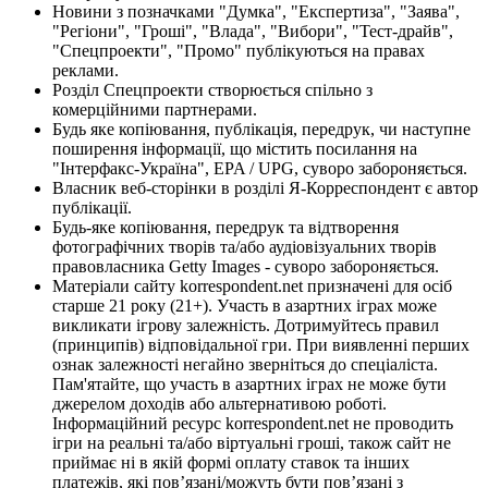
Новини з позначками "Думка", "Експертиза", "Заява",
"Регіони", "Гроші", "Влада", "Вибори", "Тест-драйв",
"Спецпроекти", "Промо" публікуються на правах
реклами.
Розділ Спецпроекти створюється спільно з
комерційними партнерами.
Будь яке копіювання, публікація, передрук, чи наступне
поширення інформації, що містить посилання на
"Інтерфакс-Україна", EPA / UPG, суворо забороняється.
Власник веб-сторінки в розділі Я-Корреспондент є автор
публікації.
Будь-яке копіювання, передрук та відтворення
фотографічних творів та/або аудіовізуальних творів
правовласника Getty Images - суворо забороняється.
Матеріали сайту korrespondent.net призначені для осіб
старше 21 року (21+). Участь в азартних іграх може
викликати ігрову залежність. Дотримуйтесь правил
(принципів) відповідальної гри. При виявленні перших
ознак залежності негайно зверніться до спеціаліста.
Пам'ятайте, що участь в азартних іграх не може бути
джерелом доходів або альтернативою роботі.
Інформаційний ресурс korrespondent.net не проводить
ігри на реальні та/або віртуальні гроші, також сайт не
приймає ні в якій формі оплату ставок та інших
платежів, які пов’язані/можуть бути пов’язані з