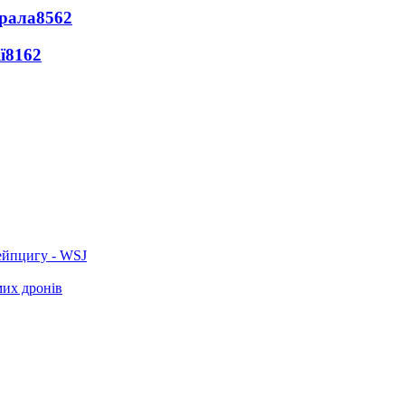
ерала
8562
ї
8162
ейпцигу - WSJ
мих дронів