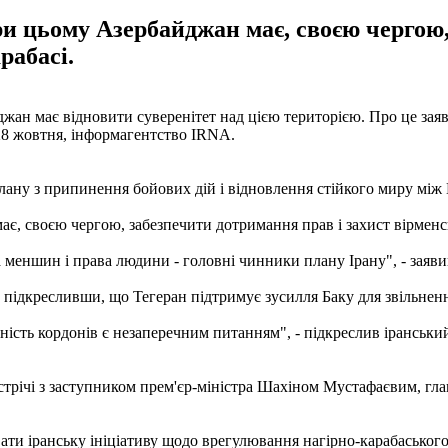
 цьому Азербайджан має, своєю чергою,
рабасі.
джан має відновити суверенітет над цією територією. Про це зая
28 жовтня, інформагентство IRNA.
плану з припинення бойових дій і відновлення стійкого миру мі
, своєю чергою, забезпечити дотримання прав і захист вірменсь
 меншин і права людини - головні чинники плану Ірану", - заяви
 підкресливши, що Тегеран підтримує зусилля Баку для звільненн
нність кордонів є незаперечним питанням", - підкреслив іранськи
зустрічі з заступником прем'єр-міністра Шахіном Мустафаєвим,
вати іранську ініціативу щодо врегулювання нагірно-карабаського