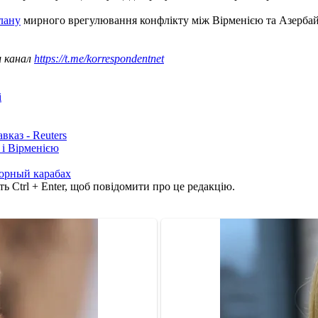
лану
мирного врегулювання конфлікту між Вірменією та Азербай
ш канал
https://t.me/korrespondentnet
і
каз - Reuters
і Вірменією
орный карабах
ь Ctrl + Enter, щоб повідомити про це редакцію.