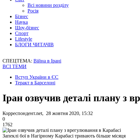
Всі новини розділу
Росія
Бізнес
Наука
Шоу-бізнес
Спорт
Lifestyle
БЛОГИ ЧИТАЧІВ
СПЕЦТЕМА:
Війна в Ірані
ВСІ ТЕМИ
Вступ України в ЄС
Теракт в Барселоні
Іран озвучив деталі плану з 
Корреспондент.net, 28 жовтня 2020, 15:32
0
1762
Запеклі бої в Нагірному Карабаcі тривають більше місяця