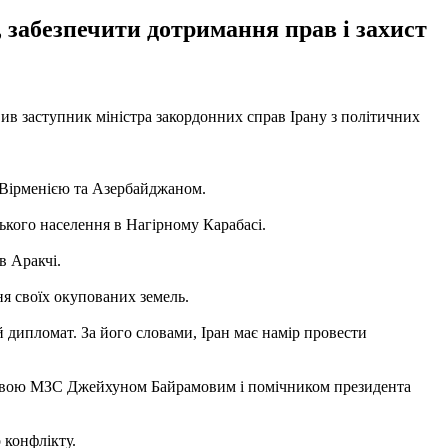
 забезпечити дотримання прав і захист
вив заступник міністра закордонних справ Ірану з політичних
ж Вірменією та Азербайджаном.
кого населення в Нагірному Карабасі.
в Аракчі.
я своїх окупованих земель.
й дипломат. За його словами, Іран має намір провести
 главою МЗС Джейхуном Байрамовим і помічником президента
 конфлікту.