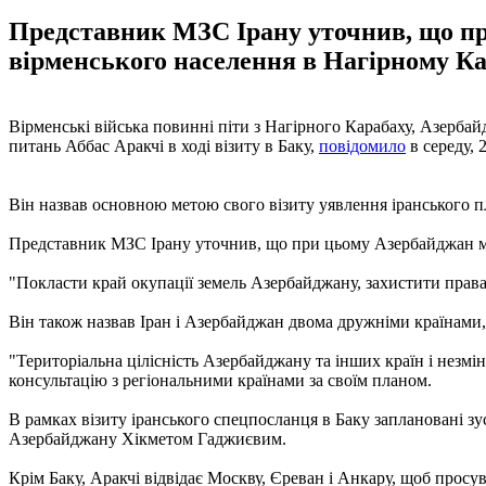
Представник МЗС Ірану уточнив, що при
вірменського населення в Нагірному Ка
Вірменські війська повинні піти з Нагірного Карабаху, Азербай
питань Аббас Аракчі в ході візиту в Баку,
повідомило
в середу, 
Він назвав основною метою свого візиту уявлення іранського 
Представник МЗС Ірану уточнив, що при цьому Азербайджан має
"Покласти край окупації земель Азербайджану, захистити права
Він також назвав Іран і Азербайджан двома дружніми країнами,
"Територіальна цілісність Азербайджану та інших країн і незмі
консультацію з регіональними країнами за своїм планом.
В рамках візиту іранського спецпосланця в Баку заплановані 
Азербайджану Хікметом Гаджиєвим.
Крім Баку, Аракчі відвідає Москву, Єреван і Анкару, щоб просу