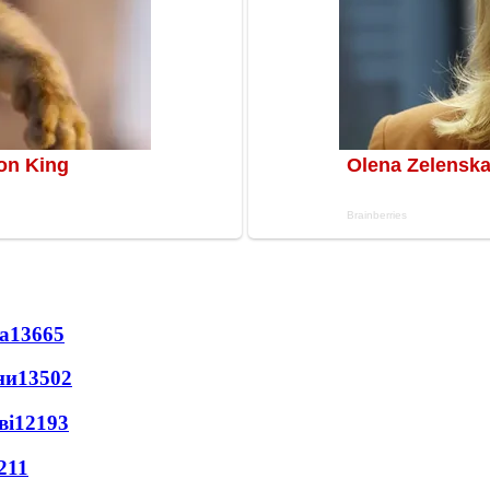
а
13665
ни
13502
ві
12193
211