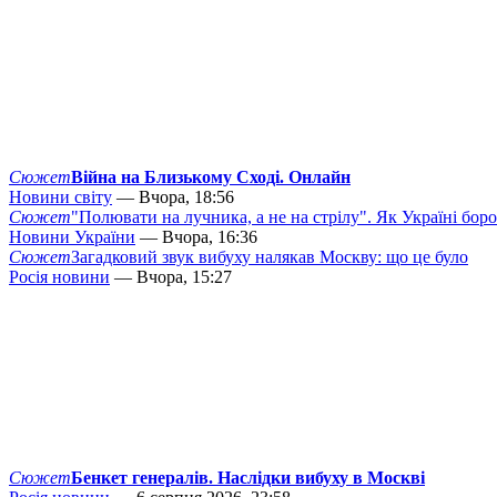
Сюжет
Війна на Близькому Сході. Онлайн
Новини світу
— Вчора, 18:56
Сюжет
"Полювати на лучника, а не на стрілу". Як Україні бор
Новини України
— Вчора, 16:36
Сюжет
Загадковий звук вибуху налякав Москву: що це було
Росія новини
— Вчора, 15:27
Сюжет
Бенкет генералів. Наслідки вибуху в Москві