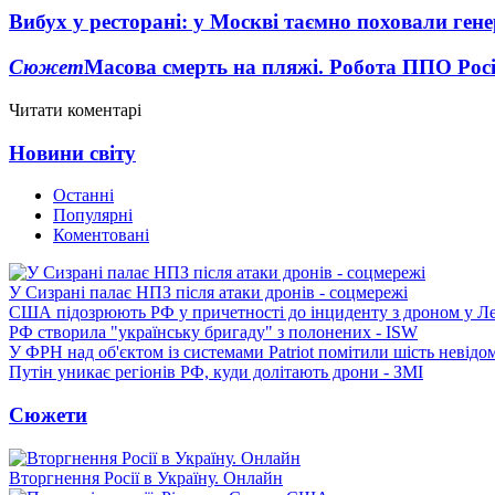
Вибух у ресторані: у Москві таємно поховали ген
Сюжет
Масова смерть на пляжі. Робота ППО Росі
Читати коментарі
Новини світу
Останні
Популярні
Коментовані
У Сизрані палає НПЗ після атаки дронів - соцмережі
США підозрюють РФ у причетності до інциденту з дроном у Л
РФ створила "українську бригаду" з полонених - ISW
У ФРН над об'єктом із системами Patriot помітили шість невідо
Путін уникає регіонів РФ, куди долітають дрони - ЗМІ
Сюжети
Вторгнення Росії в Україну. Онлайн