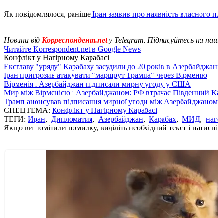
Як повідомлялося, раніше
Іран заявив про наявність власного п
Новини від
Корреспондент.net
у Telegram. Підписуйтесь на на
Читайте Korrespondent.net в Google News
Конфлікт у Нагірному Карабасі
Ексглаву "уряду" Карабаху засудили до 20 років в Азербайджан
Іран пригрозив атакувати "маршрут Трампа" через Вірменію
Вірменія і Азербайджан підписали мирну угоду у США
Мир між Вірменією і Азербайджаном: РФ втрачає Південний Кав
Трамп анонсував підписання мирної угоди між Азербайджаном 
СПЕЦТЕМА:
Конфлікт у Нагірному Карабасі
ТЕГИ:
Иран
,
Дипломатия
,
Азербайджан
,
Карабах
,
МИД
,
наг
Якщо ви помітили помилку, виділіть необхідний текст і натисніт