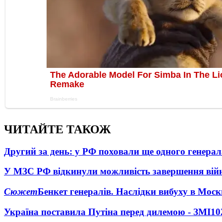
ЧИТАЙТЕ ТАКОЖ
Другий за день: у РФ поховали ще одного генерал
У МЗС РФ відкинули можливість завершення вій
Сюжет
Бенкет генералів. Наслідки вибуху в Моск
Україна поставила Путіна перед дилемою - ЗМІ
10