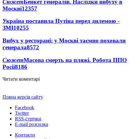
Сюжет
Бенкет генералів. Наслідки вибуху в
Москві
12357
Україна поставила Путіна перед дилемою -
ЗМІ
10255
Вибух у ресторані: у Москві таємно поховали
генерала
8572
Сюжет
Масова смерть на пляжі. Робота ППО
Росії
8186
Читати коментарі
Повна версія сайту
Facebook
Twitter
RSS-стрічки
E-mail розсилка
Контакти