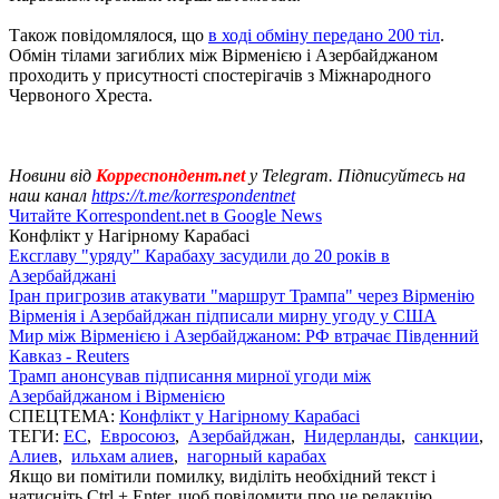
Також повідомлялося, що
в ході обміну передано 200 тіл
.
Обмін тілами загиблих між Вірменією і Азербайджаном
проходить у присутності спостерігачів з Міжнародного
Червоного Хреста.
Новини від
Корреспондент.net
у Telegram. Підписуйтесь на
наш канал
https://t.me/korrespondentnet
Читайте Korrespondent.net в Google News
Конфлікт у Нагірному Карабасі
Ексглаву "уряду" Карабаху засудили до 20 років в
Азербайджані
Іран пригрозив атакувати "маршрут Трампа" через Вірменію
Вірменія і Азербайджан підписали мирну угоду у США
Мир між Вірменією і Азербайджаном: РФ втрачає Південний
Кавказ - Reuters
Трамп анонсував підписання мирної угоди між
Азербайджаном і Вірменією
СПЕЦТЕМА:
Конфлікт у Нагірному Карабасі
ТЕГИ:
ЕС
,
Евросоюз
,
Азербайджан
,
Нидерланды
,
санкции
,
Алиев
,
ильхам алиев
,
нагорный карабах
Якщо ви помітили помилку, виділіть необхідний текст і
натисніть Ctrl + Enter, щоб повідомити про це редакцію.