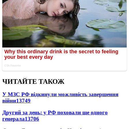
ЧИТАЙТЕ ТАКОЖ
У МЗС РФ відкинули можливість завершення
війни
13749
Другий за день: у РФ поховали ще одного
генерала
13706