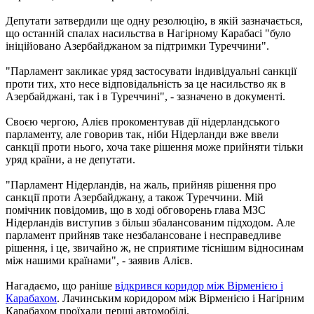
Депутати затвердили ще одну резолюцію, в якій зазначається,
що останній спалах насильства в Нагірному Карабасі "було
ініційовано Азербайджаном за підтримки Туреччини".
"Парламент закликає уряд застосувати індивідуальні санкції
проти тих, хто несе відповідальність за це насильство як в
Азербайджані, так і в Туреччині", - зазначено в документі.
Своєю чергою, Алієв прокоментував дії нідерландського
парламенту, але говорив так, ніби Нідерланди вже ввели
санкції проти нього, хоча таке рішення може прийняти тільки
уряд країни, а не депутати.
"Парламент Нідерландів, на жаль, прийняв рішення про
санкції проти Азербайджану, а також Туреччини. Мій
помічник повідомив, що в ході обговорень глава МЗС
Нідерландів виступив з більш збалансованим підходом. Але
парламент прийняв таке незбалансоване і несправедливе
рішення, і це, звичайно ж, не сприятиме тіснішим відносинам
між нашими країнами", - заявив Алієв.
Нагадаємо, що раніше
відкрився коридор між Вірменією і
Карабахом
. Лачинським коридором між Вірменією і Нагірним
Карабахом проїхали перші автомобілі.