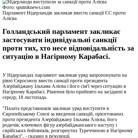
Фото: sputniknews.com
Парламент Нідерландів закликав ввести санкції ЄС проти
Алієва
Голландський парламент закликає
застосувати індивідуальні санкції
проти тих, хто несе відповідальність за
ситуацію в Нагірному Карабасі.
У Нідерландах парламент закликав уряд запропонувати на
рівні Євросоюзу ввести санкції проти президента
Азербайджану Ільхама Алієва і його сім'ї через ситуацію в
Нагірному Карабасі. Рішення було прийнято на засіданні в
середу, 18 листопада.
"Палата представників закликає уряд виступити в
Європейському Союзі за введення санкцій, орієнтованих
проти президента Азербайджану Ільхама Алієва, його
родичів, ключових фігур азербайджанського наступу і
сирійських бойовиків, розгорнутих Туреччиною в Нагірному
Карабасі", - сказано в резолюції.