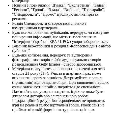
матеріалу.
Новини з позначками "Думка", "Експертиза", "Заява",
"Регіони", "Гроші", "Влада", "Вибори", "Тест-драйв",
"Спецпроекти", "Промо" публікуються на правах
реклами.
Розділ Спецпроекти створюється спільно з
комерційними партнерами.
Будь яке копіювання, публікація, передрук, чи наступне
поширення інформації, що містить посилання на
"Інтерфакс-Україна", EPA / UPG, суворо забороняється.
Власник веб-сторінки в розділі Я-Корреспондент є автор
публікації.
Будь-яке копіювання, передрук та відтворення
фотографічних творів та/або аудіовізуальних творів
правовласника Getty Images - суворо забороняється.
Матеріали сайту korrespondent.net призначені для осіб
старше 21 року (21+). Участь в азартних іграх може
викликати ігрову залежність. Дотримуйтесь правил
(принципів) відповідальної гри. При виявленні перших
ознак залежності негайно зверніться до спеціаліста.
Пам'ятайте, що участь в азартних іграх не може бути
джерелом доходів або альтернативою роботі.
Інформаційний ресурс korrespondent.net не проводить
ігри на реальні та/або віртуальні гроші, також сайт не
приймає ні в якій формі оплату ставок та інших