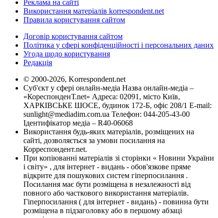
Реклама на сайті
Використання матеріалів korrespondent.net
Правила користування сайтом
Договір користування сайтом
Політика у сфері конфіденційності і персональних даних
Угода щодо користування
Редакція
© 2000-2026, Korrespondent.net
Суб'єкт у сфері онлайн-медіа Назва онлайн-медіа –
«КореспонденТ.net» Адреса: 02091, місто Київ,
ХАРКІВСЬКЕ ШОСЕ, будинок 172-Б, офіс 208/1 E-mail:
sunlight@mediadim.com.ua
Телефон: 044-205-43-00
Ідентифікатор медіа – R40-06068
Використання будь-яких матеріалів, розміщених на
сайті, дозволяється за умови посилання на
Корреспондент.net.
При копіюванні матеріалів зі сторінки « Новини України
і світу» , для інтернет - видань - обов'язкове пряме
відкрите для пошукових систем гіперпосилання .
Посилання має бути розміщена в незалежності від
повного або часткового використання матеріалів.
Гіперпосилання ( для інтернет - видань) - повинна бути
розміщена в підзаголовку або в першому абзаці