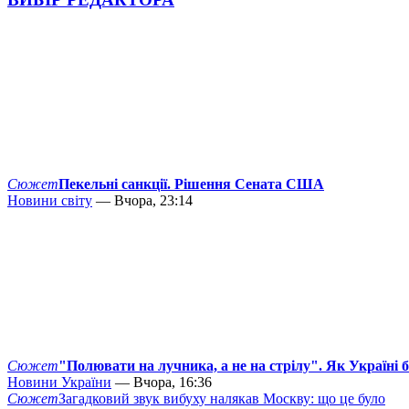
Сюжет
Пекельні санкції. Рішення Сената США
Новини світу
— Вчора, 23:14
Сюжет
"Полювати на лучника, а не на стрілу". Як Україні 
Новини України
— Вчора, 16:36
Сюжет
Загадковий звук вибуху налякав Москву: що це було