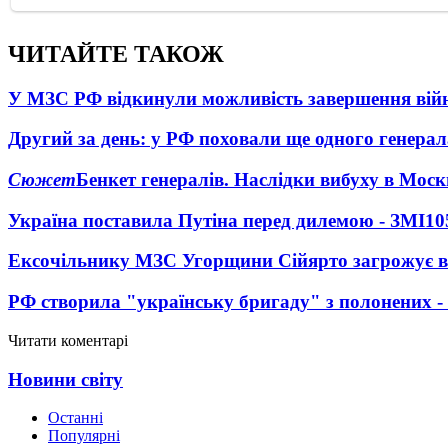
ЧИТАЙТЕ ТАКОЖ
У МЗС РФ відкинули можливість завершення вій
Другий за день: у РФ поховали ще одного генерал
Сюжет
Бенкет генералів. Наслідки вибуху в Моск
Україна поставила Путіна перед дилемою - ЗМІ
10
Ексочільнику МЗС Угорщини Сійярто загрожує в
РФ створила "українську бригаду" з полонених -
Читати коментарі
Новини світу
Останні
Популярні