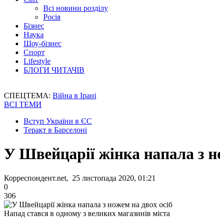
Всі новини розділу
Росія
Бізнес
Наука
Шоу-бізнес
Спорт
Lifestyle
БЛОГИ ЧИТАЧІВ
СПЕЦТЕМА:
Війна в Ірані
ВСІ ТЕМИ
Вступ України в ЄС
Теракт в Барселоні
У Швейцарії жінка напала з н
Корреспондент.net, 25 листопада 2020, 01:21
0
306
Напад стався в одному з великих магазинів міста