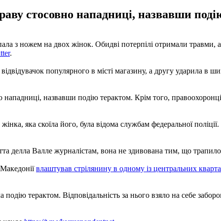
аву стосовно нападниці, назвавши поді
ла з ножем на двох жінок. Обидві потерпілі отримали травми, ал
tter
.
 відвідувачок популярного в місті магазину, а другу ударила в 
нападниці, назвавши подію терактом. Крім того, правоохоронці 
: жінка, яка скоїла його, була відома службам федеральної поліці
та делла Валле журналістам, вона не здивована тим, що трапилося
ї Македонії
влаштував стрілянину в одному із центральних кварта
ла подію терактом. Відповідальність за нього взяло на себе забо