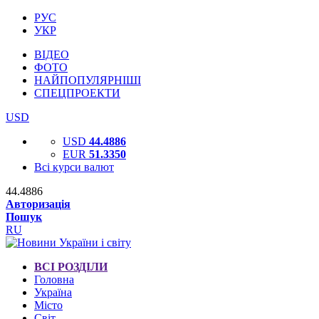
РУС
УКР
ВІДЕО
ФОТО
НАЙПОПУЛЯРНІШІ
СПЕЦПРОЕКТИ
USD
USD
44.4886
EUR
51.3350
Всі курси валют
44.4886
Авторизація
Пошук
RU
ВСІ РОЗДІЛИ
Головна
Україна
Місто
Світ