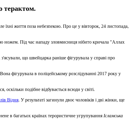
ю терактом.
е їхні життя поза небезпекою. Про це у вівторок, 24 листопада,
шию ножем. Під час нападу зловмисниця нібито кричала "Аллах
з'ясували, що швейцарка раніше фігурувала у справі про
ї. Вона фігурувала в поліцейському розслідуванні 2017 року у
, оскільки подібне відбувається всюди у світі.
лів Відня
. У результаті загинули двоє чоловіків і дві жінки, ще
ронене в багатьох країнах терористичне угрупування
Ісламська