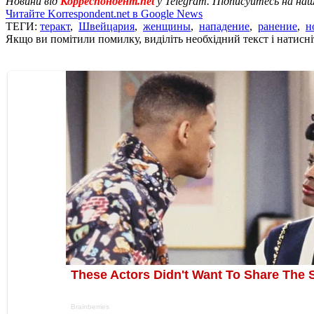
Новини від
Корреспондент.net
у Telegram. Підписуйтесь на на
Читайте Korrespondent.net в Google News
ТЕГИ:
теракт
,
Швейцария
,
женщины
,
нападение
,
ранение
,
н
Якщо ви помітили помилку, виділіть необхідний текст і натисніт