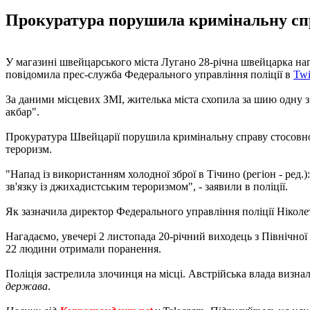
Прокуратура порушила кримінальну спр
У магазині швейцарського міста Лугано 28-річна швейцарка напа
повідомила прес-служба Федерального управління поліції в
Twi
За даними місцевих ЗМІ, жителька міста схопила за шию одну з
акбар".
Прокуратура Швейцарії порушила кримінальну справу стосовно 
тероризм.
"Напад із використанням холодної зброї в Тічино (регіон - ред.)
зв'язку із джихадистським тероризмом", - заявили в поліції.
Як зазначила директор Федерального управління поліції Ніколет
Нагадаємо, увечері 2 листопада 20-річний виходець з Північно
22 людини отримали поранення.
Поліція застрелила злочинця на місці. Австрійська влада визна
держава
.