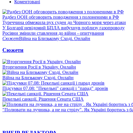
Коментовані
Радбез ООН обговорить поводження з полоненими в РФ
Туреччина обмежила рух суден до Чорного моря через атаки
У Болгарії невідомий БПЛА вибухнув поблизу газопроводу
Росіяни змінили ставлення до війни - опитування
Сюжет
Війна на Близькому Сході. Онлайн
Сюжети
Вторгнення Росії в Україну. Онлайн
Війна на Близькому Сході. Онлайн
Підсумки 07.08: "Пекельні" санкції і "парад" дронів
Пекельні санкції. Рішення Сената США
"Полювати на лучника, а не на стрілу". Як Україні боротись з 
ВИБІР РЕДАКТОРА