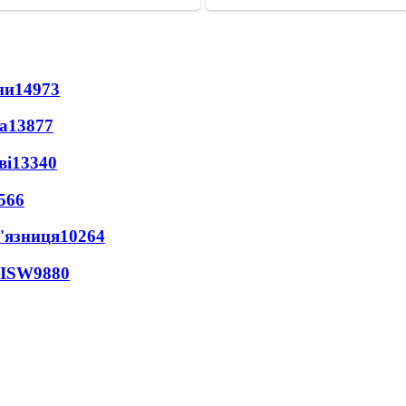
ни
14973
а
13877
ві
13340
566
'язниця
10264
 ISW
9880