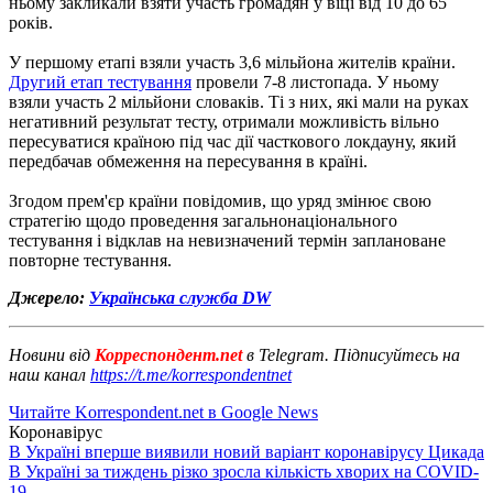
ньому закликали взяти участь громадян у віці від 10 до 65
років.
У першому етапі взяли участь 3,6 мільйона жителів країни.
Другий етап тестування
провели 7-8 листопада. У ньому
взяли участь 2 мільйони словаків. Ті з них, які мали на руках
негативний результат тесту, отримали можливість вільно
пересуватися країною під час дії часткового локдауну, який
передбачав обмеження на пересування в країні.
Згодом прем'єр країни повідомив, що уряд змінює свою
стратегію щодо проведення загальнонаціонального
тестування і відклав на невизначений термін заплановане
повторне тестування.
Джерело:
Українська служба DW
Новини від
Корреспондент.net
в Telegram. Підписуйтесь на
наш канал
https://t.me/korrespondentnet
Читайте Korrespondent.net в Google News
Коронавірус
В Україні вперше виявили новий варіант коронавірусу Цикада
В Україні за тиждень різко зросла кількість хворих на COVID-
19