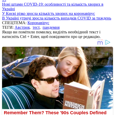
Нові штами COVID-19: особливості та кількість хворих в
Україні
У Києві різко зросла кількість хворих на коронавірус
В Україні утричі зросла кількість випадків COVID за тиждень
СПЕЦТЕМА:
Коронавірус
ТЕГИ:
Австрия
,
тест
,
пандемия
Якщо ви помітили помилку, виділіть необхідний текст і
натисніть Ctrl + Enter, щоб повідомити про це редакцію.