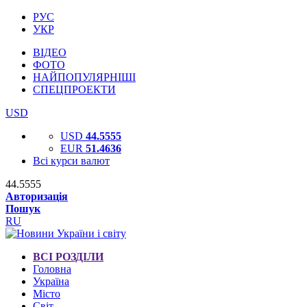
РУС
УКР
ВІДЕО
ФОТО
НАЙПОПУЛЯРНІШІ
СПЕЦПРОЕКТИ
USD
USD
44.5555
EUR
51.4636
Всі курси валют
44.5555
Авторизація
Пошук
RU
ВСІ РОЗДІЛИ
Головна
Україна
Місто
Світ