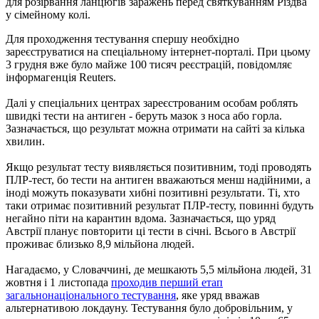
для розірвання ланцюгів заражень перед святкуванням Різдва
у сімейному колі.
Для проходження тестування спершу необхідно
зареєструватися на спеціальному інтернет-порталі. При цьому
3 грудня вже було майже 100 тисяч реєстрацій, повідомляє
інформагенція Reuters.
Далі у спеціальних центрах зареєстрованим особам роблять
швидкі тести на антиген - беруть мазок з носа або горла.
Зазначається, що результат можна отримати на сайті за кілька
хвилин.
Якщо результат тесту виявляється позитивним, тоді проводять
ПЛР-тест, бо тести на антиген вважаються менш надійними, а
іноді можуть показувати хибні позитивні результати. Ті, хто
таки отримає позитивний результат ПЛР-тесту, повинні будуть
негайно піти на карантин вдома. Зазначається, що уряд
Австрії планує повторити ці тести в січні. Всього в Австрії
проживає близько 8,9 мільйона людей.
Нагадаємо, у Словаччині, де мешкають 5,5 мільйона людей, 31
жовтня і 1 листопада
проходив перший етап
загальнонаціонального тестування
, яке уряд вважав
альтернативою локдауну. Тестування було добровільним, у