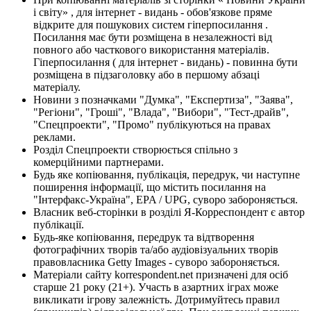
і світу» , для інтернет - видань - обов'язкове пряме
відкрите для пошукових систем гіперпосилання .
Посилання має бути розміщена в незалежності від
повного або часткового використання матеріалів.
Гіперпосилання ( для інтернет - видань) - повинна бути
розміщена в підзаголовку або в першому абзаці
матеріалу.
Новини з позначками "Думка", "Експертиза", "Заява",
"Регіони", "Гроші", "Влада", "Вибори", "Тест-драйв",
"Спецпроекти", "Промо" публікуються на правах
реклами.
Розділ Спецпроекти створюється спільно з
комерційними партнерами.
Будь яке копіювання, публікація, передрук, чи наступне
поширення інформації, що містить посилання на
"Інтерфакс-Україна", EPA / UPG, суворо забороняється.
Власник веб-сторінки в розділі Я-Корреспондент є автор
публікації.
Будь-яке копіювання, передрук та відтворення
фотографічних творів та/або аудіовізуальних творів
правовласника Getty Images - суворо забороняється.
Матеріали сайту korrespondent.net призначені для осіб
старше 21 року (21+). Участь в азартних іграх може
викликати ігрову залежність. Дотримуйтесь правил