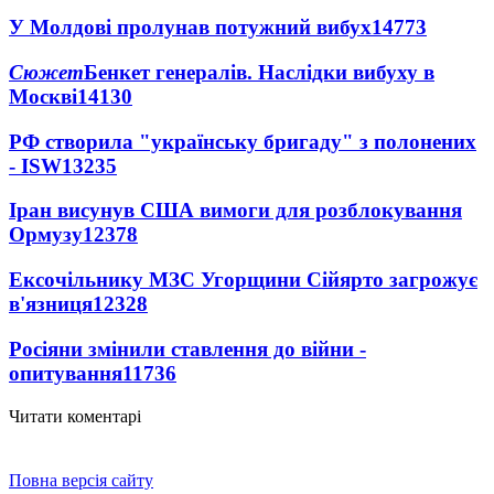
У Молдові пролунав потужний вибух
14773
Сюжет
Бенкет генералів. Наслідки вибуху в
Москві
14130
РФ створила "українську бригаду" з полонених
- ISW
13235
Іран висунув США вимоги для розблокування
Ормузу
12378
Ексочільнику МЗС Угорщини Сійярто загрожує
в'язниця
12328
Росіяни змінили ставлення до війни -
опитування
11736
Читати коментарі
Повна версія сайту