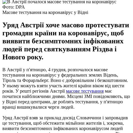
Фото: DPA
Масове тестування на коронавірус у Відні
Уряд Австрії хоче масово протестувати
громадян країни на коронавірус, щоб
виявити безсимптомних інфікованих
людей перед святкуванням Різдва і
Нового року.
В Австрії у п'ятницю, 4 грудня, розпочалося масове
тестування на коронавірус у федеральних землях Відень,
Тіроль та Форарльберг. Воно є добровільним і безкоштовним.
У ньому можуть взяти участь жителі країни віком від шести
років. У решті регіонів Австрії
масове тестування
має
початися найближчими днями. Місцеві ЗМІ повідомляють, що
у Відні перед центрами, де роблять тестування, у п'ятницю
вранці вишикувалися черги людей.
Уряд Австрії взяв за приклад досвід Словаччини і запровадив
це тестування, щоб обстежити мільйони жителів і, зокрема,
виявити безсимптомних інфікованих коронавірусом людей