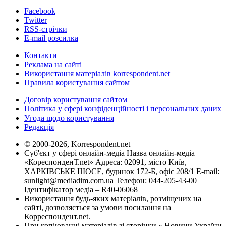
Facebook
Twitter
RSS-стрічки
E-mail розсилка
Контакти
Реклама на сайті
Використання матеріалів korrespondent.net
Правила користування сайтом
Договір користування сайтом
Політика у сфері конфіденційності і персональних даних
Угода щодо користування
Редакція
© 2000-2026, Korrespondent.net
Суб'єкт у сфері онлайн-медіа Назва онлайн-медіа –
«КореспонденТ.net» Адреса: 02091, місто Київ,
ХАРКІВСЬКЕ ШОСЕ, будинок 172-Б, офіс 208/1 E-mail:
sunlight@mediadim.com.ua
Телефон: 044-205-43-00
Ідентифікатор медіа – R40-06068
Використання будь-яких матеріалів, розміщених на
сайті, дозволяється за умови посилання на
Корреспондент.net.
При копіюванні матеріалів зі сторінки « Новини України