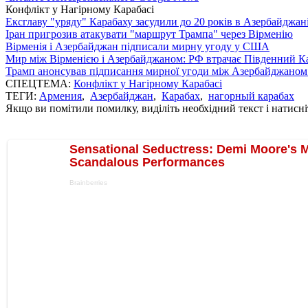
Конфлікт у Нагірному Карабасі
Ексглаву "уряду" Карабаху засудили до 20 років в Азербайджан
Іран пригрозив атакувати "маршрут Трампа" через Вірменію
Вірменія і Азербайджан підписали мирну угоду у США
Мир між Вірменією і Азербайджаном: РФ втрачає Південний Кав
Трамп анонсував підписання мирної угоди між Азербайджаном 
СПЕЦТЕМА:
Конфлікт у Нагірному Карабасі
ТЕГИ:
Армения
,
Азербайджан
,
Карабах
,
нагорный карабах
Якщо ви помітили помилку, виділіть необхідний текст і натисніт