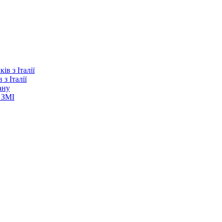
з Італії
ану
 ЗМІ