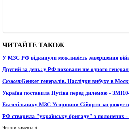
ЧИТАЙТЕ ТАКОЖ
У МЗС РФ відкинули можливість завершення вій
Другий за день: у РФ поховали ще одного генерал
Сюжет
Бенкет генералів. Наслідки вибуху в Моск
Україна поставила Путіна перед дилемою - ЗМІ
10
Ексочільнику МЗС Угорщини Сійярто загрожує в
РФ створила "українську бригаду" з полонених -
Читати коментарі