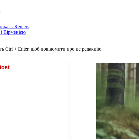
і
каз - Reuters
і Вірменією
ь Ctrl + Enter, щоб повідомити про це редакцію.