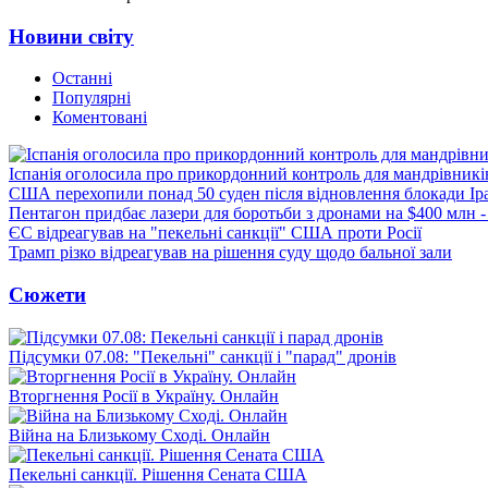
Новини світу
Останні
Популярні
Коментовані
Іспанія оголосила про прикордонний контроль для мандрівників 
США перехопили понад 50 суден після відновлення блокади Ір
Пентагон придбає лазери для боротьби з дронами на $400 млн -
ЄС відреагував на "пекельні санкції" США проти Росії
Трамп різко відреагував на рішення суду щодо бальної зали
Сюжети
Підсумки 07.08: "Пекельні" санкції і "парад" дронів
Вторгнення Росії в Україну. Онлайн
Війна на Близькому Сході. Онлайн
Пекельні санкції. Рішення Сената США