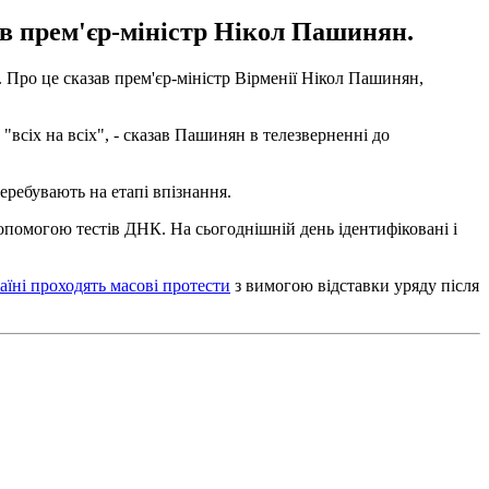
ив прем'єр-міністр Нікол Пашинян.
 Про це сказав прем'єр-міністр Вірменії Нікол Пашинян,
всіх на всіх", - сказав Пашинян в телезверненні до
перебувають на етапі впізнання.
допомогою тестів ДНК. На сьогоднішній день ідентифіковані і
раїні проходять масові протести
з вимогою відставки уряду після