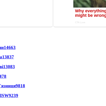
ни
14663
а
13837
ві
13083
478
'язниця
9818
 ISW
9239