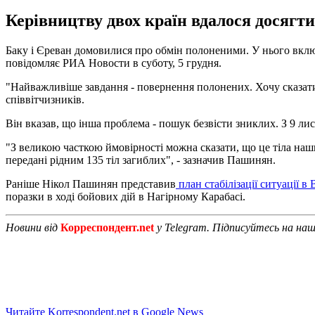
Керівництву двох країн вдалося досягти
Баку і Єреван домовилися про обмін полоненими. У нього включа
повідомляє РИА Новости в суботу, 5 грудня.
"Найважливіше завдання - повернення полонених. Хочу сказати,
співвітчизників.
Він вказав, що інша проблема - пошук безвісти зниклих. З 9 лис
"З великою часткою ймовірності можна сказати, що це тіла наш
передані рідним 135 тіл загиблих", - зазначив Пашинян.
Раніше Нікол Пашинян представив
план стабілізації ситуації в 
поразки в ході бойових дій в Нагірному Карабасі.
Новини від
Корреспондент.net
у Telegram. Підписуйтесь на на
Читайте Korrespondent.net в Google News