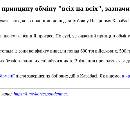
 принципу обміну "всіх на всіх", зазнач
ть і тих, кого полонили до недавніх боїв у Нагірному Карабасі.
 що тут є певний прогрес. По суті, узгоджений принцип обміну "
топада із зони конфлікту вивезли понад 600 тіл військових, 500 
их безвісти зниклих співвітчизників. Впізнання проводяться за 
Вірменії
після завершення бойових дій в Карабасі. Як відомо,
в к
ш канал
https://t.me/korrespondentnet
.