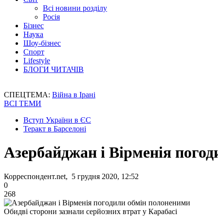
Всі новини розділу
Росія
Бізнес
Наука
Шоу-бізнес
Спорт
Lifestyle
БЛОГИ ЧИТАЧІВ
СПЕЦТЕМА:
Війна в Ірані
ВСІ ТЕМИ
Вступ України в ЄС
Теракт в Барселоні
Азербайджан і Вірменія пого
Корреспондент.net, 5 грудня 2020, 12:52
0
268
Обидві сторони зазнали серйозних втрат у Карабасі