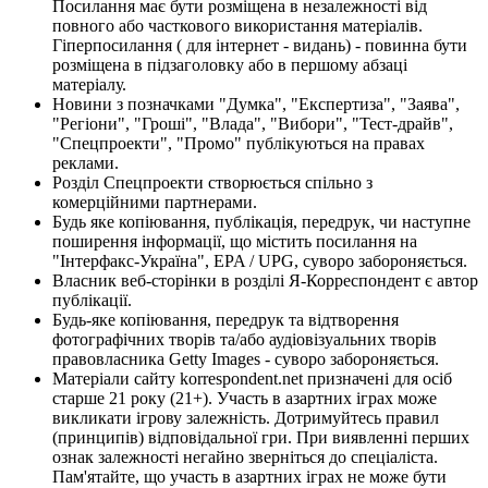
Посилання має бути розміщена в незалежності від
повного або часткового використання матеріалів.
Гіперпосилання ( для інтернет - видань) - повинна бути
розміщена в підзаголовку або в першому абзаці
матеріалу.
Новини з позначками "Думка", "Експертиза", "Заява",
"Регіони", "Гроші", "Влада", "Вибори", "Тест-драйв",
"Спецпроекти", "Промо" публікуються на правах
реклами.
Розділ Спецпроекти створюється спільно з
комерційними партнерами.
Будь яке копіювання, публікація, передрук, чи наступне
поширення інформації, що містить посилання на
"Інтерфакс-Україна", EPA / UPG, суворо забороняється.
Власник веб-сторінки в розділі Я-Корреспондент є автор
публікації.
Будь-яке копіювання, передрук та відтворення
фотографічних творів та/або аудіовізуальних творів
правовласника Getty Images - суворо забороняється.
Матеріали сайту korrespondent.net призначені для осіб
старше 21 року (21+). Участь в азартних іграх може
викликати ігрову залежність. Дотримуйтесь правил
(принципів) відповідальної гри. При виявленні перших
ознак залежності негайно зверніться до спеціаліста.
Пам'ятайте, що участь в азартних іграх не може бути