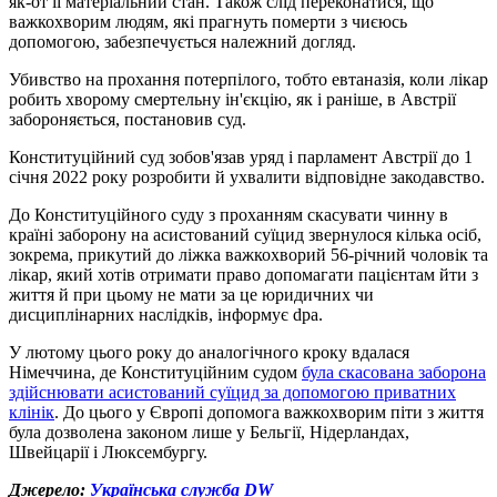
як-от її матеріальний стан. Також слід переконатися, що
важкохворим людям, які прагнуть померти з чиєюсь
допомогою, забезпечується належний догляд.
Убивство на прохання потерпілого, тобто евтаназія, коли лікар
робить хворому смертельну ін'єкцію, як і раніше, в Австрії
забороняється, постановив суд.
Конституційний суд зобов'язав уряд і парламент Австрії до 1
січня 2022 року розробити й ухвалити відповідне закодавство.
До Конституційного суду з проханням скасувати чинну в
країні заборону на асистований суїцид звернулося кілька осіб,
зокрема, прикутий до ліжка важкохворий 56-річний чоловік та
лікар, який хотів отримати право допомагати пацієнтам йти з
життя й при цьому не мати за це юридичних чи
дисциплінарних наслідків, інформує dpa.
У лютому цього року до аналогічного кроку вдалася
Німеччина, де Конституційним судом
була скасована заборона
здійснювати асистований суїцид за допомогою приватних
клінік
. До цього у Європі допомога важкохворим піти з життя
була дозволена законом лише у Бельгії, Нідерландах,
Швейцарії і Люксембургу.
Джерело:
Українська служба DW