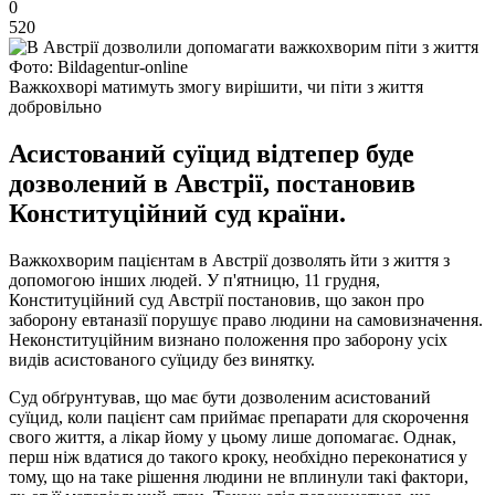
0
520
Фото: Bildagentur-online
Важкохворі матимуть змогу вирішити, чи піти з життя
добровільно
Асистований суїцид відтепер буде
дозволений в Австрії, постановив
Конституційний суд країни.
Важкохворим пацієнтам в Австрії дозволять йти з життя з
допомогою інших людей. У п'ятницю, 11 грудня,
Конституційний суд Австрії постановив, що закон про
заборону евтаназії порушує право людини на cамовизначення.
Неконституційним визнано положення про заборону усіх
видів асистованого суїциду без винятку.
Суд обґрунтував, що має бути дозволеним асистований
суїцид, коли пацієнт сам приймає препарати для скорочення
свого життя, а лікар йому у цьому лише допомагає. Однак,
перш ніж вдатися до такого кроку, необхідно переконатися у
тому, що на таке рішення людини не вплинули такі фактори,