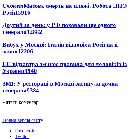
Сюжет
Масова смерть на пляжі. Робота ППО
Росії
15916
Другий за день: у РФ поховали ще одного
генерала
12882
Вибух у Москві: Італія відповіла Росії на її
заяви
12296
ЄС відзавтра змінює правила для чоловіків із
України
9940
ЗМІ: У ресторані в Москві загинула дочка
генерала
9384
Читати коментарі
Повна версія сайту
Facebook
Twitter