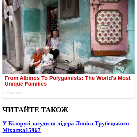
ЧИТАЙТЕ ТАКОЖ
У Білорусі засудили лідера Ляпіса Трубецького
Міхалка
15967