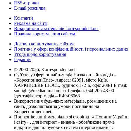
RSS-стрічки
E-mail розсилка
Контакти
Реклама на сайті
Використання матеріалів korrespondent.net
Правила користування сайтом
Договір користування сайтом
Політика у сфері конфіденційності і персональних даних
Угода щодо користування
Редакція
© 2000-2026, Korrespondent.net
Суб'єкт у сфері онлайн-медіа Назва онлайн-медіа –
«КореспонденТ.net» Адреса: 02091, місто Київ,
ХАРКІВСЬКЕ ШОСЕ, будинок 172-Б, офіс 208/1 E-mail:
sunlight@mediadim.com.ua
Телефон: 044-205-43-00
Ідентифікатор медіа – R40-06068
Використання будь-яких матеріалів, розміщених на
сайті, дозволяється за умови посилання на
Корреспондент.net.
При копіюванні матеріалів зі сторінки « Новини України
і світу» , для інтернет - видань - обов'язкове пряме
відкрите для пошукових систем гіперпосилання .