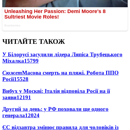
ЧИТАЙТЕ ТАКОЖ
У Білорусі засудили лідера Ляпіса Трубецького
Міхалка
15799
Сюжет
Масова смерть на пляжі. Робота ППО
Росії
15528
Вибух у Москві: Італія відповіла Росії на її
заяви
12191
Другий за день: у РФ поховали ще одного
генерала
12024
ЄС відзавтра змінює правила для чоловіків із