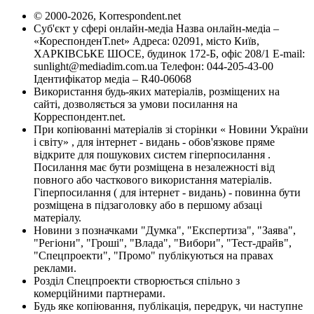
© 2000-2026, Korrespondent.net
Суб'єкт у сфері онлайн-медіа Назва онлайн-медіа –
«КореспонденТ.net» Адреса: 02091, місто Київ,
ХАРКІВСЬКЕ ШОСЕ, будинок 172-Б, офіс 208/1 E-mail:
sunlight@mediadim.com.ua
Телефон: 044-205-43-00
Ідентифікатор медіа – R40-06068
Використання будь-яких матеріалів, розміщених на
сайті, дозволяється за умови посилання на
Корреспондент.net.
При копіюванні матеріалів зі сторінки « Новини України
і світу» , для інтернет - видань - обов'язкове пряме
відкрите для пошукових систем гіперпосилання .
Посилання має бути розміщена в незалежності від
повного або часткового використання матеріалів.
Гіперпосилання ( для інтернет - видань) - повинна бути
розміщена в підзаголовку або в першому абзаці
матеріалу.
Новини з позначками "Думка", "Експертиза", "Заява",
"Регіони", "Гроші", "Влада", "Вибори", "Тест-драйв",
"Спецпроекти", "Промо" публікуються на правах
реклами.
Розділ Спецпроекти створюється спільно з
комерційними партнерами.
Будь яке копіювання, публікація, передрук, чи наступне