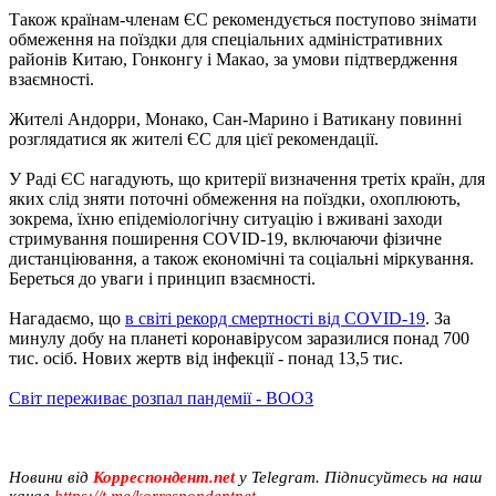
Також країнам-членам ЄС рекомендується поступово знімати
обмеження на поїздки для спеціальних адміністративних
районів Китаю, Гонконгу і Макао, за умови підтвердження
взаємності.
Жителі Андорри, Монако, Сан-Марино і Ватикану повинні
розглядатися як жителі ЄС для цієї рекомендації.
У Раді ЄС нагадують, що критерії визначення третіх країн, для
яких слід зняти поточні обмеження на поїздки, охоплюють,
зокрема, їхню епідеміологічну ситуацію і вживані заходи
стримування поширення COVID-19, включаючи фізичне
дистанціювання, а також економічні та соціальні міркування.
Береться до уваги і принцип взаємності.
Нагадаємо, що
в світі рекорд смертності від COVID-19
. За
минулу добу на планеті коронавірусом заразилися понад 700
тис. осіб. Нових жертв від інфекції - понад 13,5 тис.
Світ переживає розпал пандемії - ВООЗ
Новини від
Корреспондент.net
у Telegram. Підписуйтесь на наш
канал
https://t.me/korrespondentnet