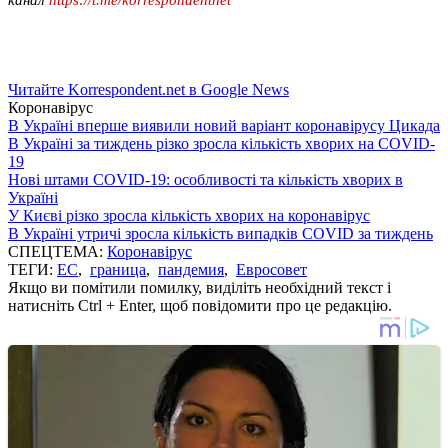
Читайте Korrespondent.net в Google News
Коронавірус
В Україні вперше виявили новий варіант коронавірусу Цикада
В Україні за тиждень різко зросла кількість хворих на COVID-
19
Нові штами COVID-19: особливості та кількість хворих в
Україні
У Києві різко зросла кількість хворих на коронавірус
В Україні утричі зросла кількість випадків COVID за тиждень
СПЕЦТЕМА:
Коронавірус
ТЕГИ:
ЕС
,
граница
,
пандемия
,
Евросовет
Якщо ви помітили помилку, виділіть необхідний текст і
натисніть Ctrl + Enter, щоб повідомити про це редакцію.