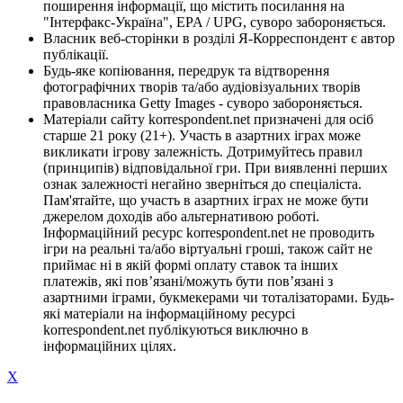
поширення інформації, що містить посилання на
"Інтерфакс-Україна", EPA / UPG, суворо забороняється.
Власник веб-сторінки в розділі Я-Корреспондент є автор
публікації.
Будь-яке копіювання, передрук та відтворення
фотографічних творів та/або аудіовізуальних творів
правовласника Getty Images - суворо забороняється.
Матеріали сайту korrespondent.net призначені для осіб
старше 21 року (21+). Участь в азартних іграх може
викликати ігрову залежність. Дотримуйтесь правил
(принципів) відповідальної гри. При виявленні перших
ознак залежності негайно зверніться до спеціаліста.
Пам'ятайте, що участь в азартних іграх не може бути
джерелом доходів або альтернативою роботі.
Інформаційний ресурс korrespondent.net не проводить
ігри на реальні та/або віртуальні гроші, також сайт не
приймає ні в якій формі оплату ставок та інших
платежів, які пов’язані/можуть бути пов’язані з
азартними іграми, букмекерами чи тоталізаторами. Будь-
які матеріали на інформаційному ресурсі
korrespondent.net публікуються виключно в
інформаційних цілях.
X