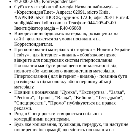
© 2000-2026, Korrespondent.net
Суб'єкт у сфері онлайн-медіа Назва онлайн-медіа –
«КореспонденТ.net» Адреса: 02091, місто Київ,
ХАРКІВСЬКЕ ШОСЕ, будинок 172-Б, офіс 208/1 E-mail:
sunlight@mediadim.com.ua
Телефон: 044-205-43-00
Ідентифікатор медіа – R40-06068
Використання будь-яких матеріалів, розміщених на
сайті, дозволяється за умови посилання на
Корреспондент.net.
При копіюванні матеріалів зі сторінки « Новини України
і світу» , для інтернет - видань - обов'язкове пряме
відкрите для пошукових систем гіперпосилання .
Посилання має бути розміщена в незалежності від
повного або часткового використання матеріалів.
Гіперпосилання ( для інтернет - видань) - повинна бути
розміщена в підзаголовку або в першому абзаці
матеріалу.
Новини з позначками "Думка", "Експертиза", "Заява",
"Регіони", "Гроші", "Влада", "Вибори", "Тест-драйв",
"Спецпроекти", "Промо" публікуються на правах
реклами.
Розділ Спецпроекти створюється спільно з
комерційними партнерами.
Будь яке копіювання, публікація, передрук, чи наступне
поширення інформації, що містить посилання на