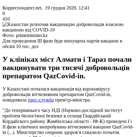
Корреспондент.net, 19 грудня 2020, 12:41
0
410
Фото: primeminister.kz
Для проведення III фази буде випущена партія вакцини в
обсязі 10 тис. доз
У клініках міст Алмати і Тараз почали
вакцинувати три тисячі добровольців
препаратом QazCovid-in.
У Казахстані почалася вакцинація від коронавірусу
добровольців вітчизняним препаратом QazCovid-in,
повідомила
прес-служба
прем'єр-міністра.
"До теперішнього часу НДІ (Науково-дослідний інститут
проблем біологічної безпеки в селищі Гвардійський
Кордайского району Жамбилська області - ІФ-К) проведені I і
II фази клінічних випробувань вітчизняної вакцини QazCovid-
in (...). Міністерство охорони здоров'я схвалило початок