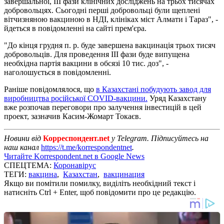
завершальної, III фази клінічних досліджень на трьох тисячах
добровольцях. Сьогодні перші добровольці були щеплені
вітчизняною вакциною в НДІ, клініках міст Алмати і Тараз", -
йдеться в повідомленні на сайті прем'єра.
"До кінця грудня п. р. буде завершена вакцинація трьох тисяч
добровольців. Для проведення III фази буде випущена
необхідна партія вакцини в обсязі 10 тис. доз", -
наголошується в повідомленні.
Раніше повідомлялося, що
в Казахстані побудують завод для
виробництва російської COVID-вакцини.
Уряд Казахстану
вже розпочав переговори про залучення інвестицій в цей
проект, зазначив Касим-Жомарт Токаєв.
Новини від
Корреспондент.net
у Telegram. Підписуйтесь на
наш канал
https://t.me/korrespondentnet
.
Читайте Korrespondent.net в Google News
СПЕЦТЕМА:
Коронавірус
ТЕГИ:
вакцина
,
Казахстан
,
вакцинация
Якщо ви помітили помилку, виділіть необхідний текст і
натисніть Ctrl + Enter, щоб повідомити про це редакцію.