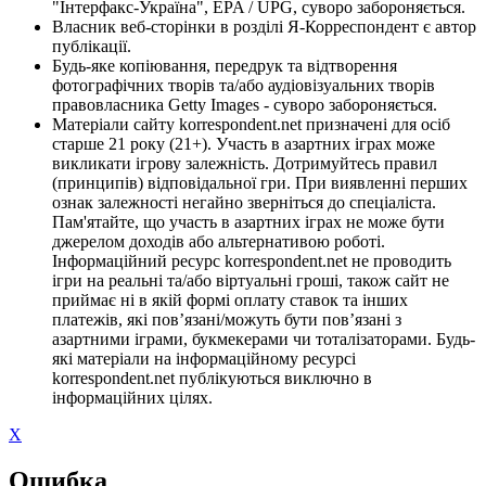
"Інтерфакс-Україна", EPA / UPG, суворо забороняється.
Власник веб-сторінки в розділі Я-Корреспондент є автор
публікації.
Будь-яке копіювання, передрук та відтворення
фотографічних творів та/або аудіовізуальних творів
правовласника Getty Images - суворо забороняється.
Матеріали сайту korrespondent.net призначені для осіб
старше 21 року (21+). Участь в азартних іграх може
викликати ігрову залежність. Дотримуйтесь правил
(принципів) відповідальної гри. При виявленні перших
ознак залежності негайно зверніться до спеціаліста.
Пам'ятайте, що участь в азартних іграх не може бути
джерелом доходів або альтернативою роботі.
Інформаційний ресурс korrespondent.net не проводить
ігри на реальні та/або віртуальні гроші, також сайт не
приймає ні в якій формі оплату ставок та інших
платежів, які пов’язані/можуть бути пов’язані з
азартними іграми, букмекерами чи тоталізаторами. Будь-
які матеріали на інформаційному ресурсі
korrespondent.net публікуються виключно в
інформаційних цілях.
X
Ошибка