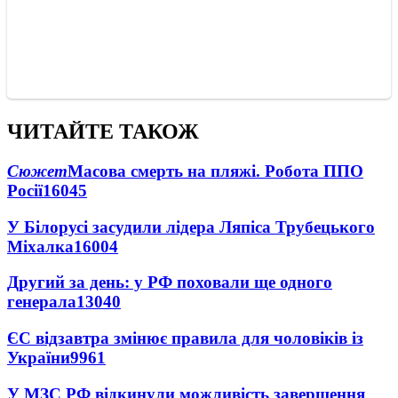
ЧИТАЙТЕ ТАКОЖ
Сюжет
Масова смерть на пляжі. Робота ППО
Росії
16045
У Білорусі засудили лідера Ляпіса Трубецького
Міхалка
16004
Другий за день: у РФ поховали ще одного
генерала
13040
ЄС відзавтра змінює правила для чоловіків із
України
9961
У МЗС РФ відкинули можливість завершення