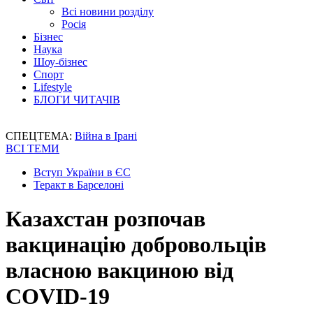
Всі новини розділу
Росія
Бізнес
Наука
Шоу-бізнес
Спорт
Lifestyle
БЛОГИ ЧИТАЧІВ
СПЕЦТЕМА:
Війна в Ірані
ВСІ ТЕМИ
Вступ України в ЄС
Теракт в Барселоні
Казахстан розпочав
вакцинацію добровольців
власною вакциною від
COVID-19