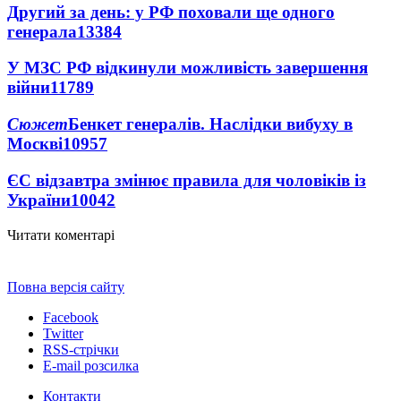
Другий за день: у РФ поховали ще одного
генерала
13384
У МЗС РФ відкинули можливість завершення
війни
11789
Сюжет
Бенкет генералів. Наслідки вибуху в
Москві
10957
ЄС відзавтра змінює правила для чоловіків із
України
10042
Читати коментарі
Повна версія сайту
Facebook
Twitter
RSS-стрічки
E-mail розсилка
Контакти