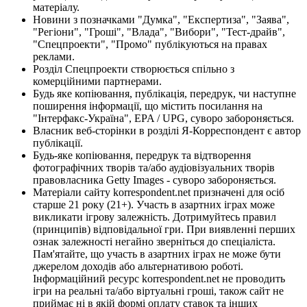
матеріалу.
Новини з позначками "Думка", "Експертиза", "Заява",
"Регіони", "Гроші", "Влада", "Вибори", "Тест-драйв",
"Спецпроекти", "Промо" публікуються на правах
реклами.
Розділ Спецпроекти створюється спільно з
комерційними партнерами.
Будь яке копіювання, публікація, передрук, чи наступне
поширення інформації, що містить посилання на
"Інтерфакс-Україна", EPA / UPG, суворо забороняється.
Власник веб-сторінки в розділі Я-Корреспондент є автор
публікації.
Будь-яке копіювання, передрук та відтворення
фотографічних творів та/або аудіовізуальних творів
правовласника Getty Images - суворо забороняється.
Матеріали сайту korrespondent.net призначені для осіб
старше 21 року (21+). Участь в азартних іграх може
викликати ігрову залежність. Дотримуйтесь правил
(принципів) відповідальної гри. При виявленні перших
ознак залежності негайно зверніться до спеціаліста.
Пам'ятайте, що участь в азартних іграх не може бути
джерелом доходів або альтернативою роботі.
Інформаційний ресурс korrespondent.net не проводить
ігри на реальні та/або віртуальні гроші, також сайт не
приймає ні в якій формі оплату ставок та інших