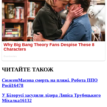
ЧИТАЙТЕ ТАКОЖ
Сюжет
Масова смерть на пляжі. Робота ППО
Росії
16478
У Білорусі засудили лідера Ляпіса Трубецького
Міхалка
16132