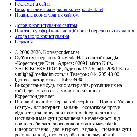
Реклама на сайті
Використання матеріалів korrespondent.net
Правила користування сайтом
Договір користування сайтом
Політика у сфері конфіденційності і персональних даних
Угода щодо користування
Редакція
© 2000-2026, Korrespondent.net
Суб'єкт у сфері онлайн-медіа Назва онлайн-медіа –
«КореспонденТ.net» Адреса: 02091, місто Київ,
ХАРКІВСЬКЕ ШОСЕ, будинок 172-Б, офіс 208/1 E-mail:
sunlight@mediadim.com.ua
Телефон: 044-205-43-00
Ідентифікатор медіа – R40-06068
Використання будь-яких матеріалів, розміщених на
сайті, дозволяється за умови посилання на
Корреспондент.net.
При копіюванні матеріалів зі сторінки « Новини України
і світу» , для інтернет - видань - обов'язкове пряме
відкрите для пошукових систем гіперпосилання .
Посилання має бути розміщена в незалежності від
повного або часткового використання матеріалів.
Гіперпосилання ( для інтернет - видань) - повинна бути
розміщена в підзаголовку або в першому абзаці