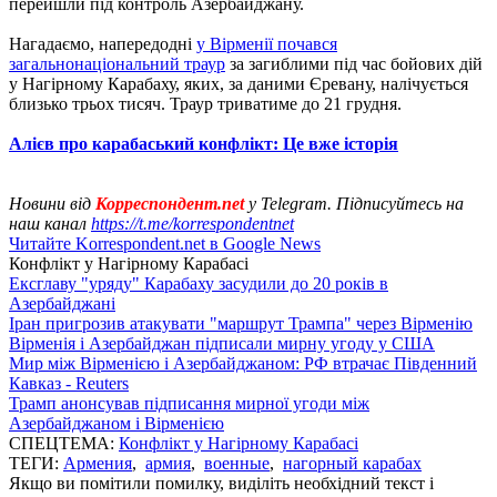
перейшли під контроль Азербайджану.
Нагадаємо, напередодні
у Вірменії почався
загальнонаціональний траур
за загиблими під час бойових дій
у Нагірному Карабаху, яких, за даними Єревану, налічується
близько трьох тисяч. Траур триватиме до 21 грудня.
Алієв про карабаський конфлікт: Це вже історія
Новини від
Корреспондент.net
у Telegram. Підписуйтесь на
наш канал
https://t.me/korrespondentnet
Читайте Korrespondent.net в Google News
Конфлікт у Нагірному Карабасі
Ексглаву "уряду" Карабаху засудили до 20 років в
Азербайджані
Іран пригрозив атакувати "маршрут Трампа" через Вірменію
Вірменія і Азербайджан підписали мирну угоду у США
Мир між Вірменією і Азербайджаном: РФ втрачає Південний
Кавказ - Reuters
Трамп анонсував підписання мирної угоди між
Азербайджаном і Вірменією
СПЕЦТЕМА:
Конфлікт у Нагірному Карабасі
ТЕГИ:
Армения
,
армия
,
военные
,
нагорный карабах
Якщо ви помітили помилку, виділіть необхідний текст і