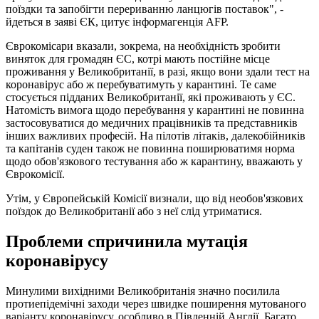
поїздки та запобігти перериванню ланцюгів поставок", -
йдеться в заяві ЄК, цитує інформагенція AFP.
Єврокомісари вказали, зокрема, на необхідність зробити
виняток для громадян ЄС, котрі мають постійне місце
проживання у Великобританії, в разі, якщо вони здали тест на
коронавірус або ж перебуватимуть у карантині. Те саме
стосується підданих Великобританії, які проживають у ЄС.
Натомість вимога щодо перебування у карантині не повинна
застосовуватися до медичних працівників та представників
інших важливих професій. На пілотів літаків, далекобійників
та капітанів суден також не повинна поширюватимя норма
щодо обов'язкового тестування або ж карантину, вважають у
Єврокомісії.
Утім, у Європейській Комісії визнали, що від необов'язкових
поїздок до Великобританії або з неї слід утриматися.
Проблеми спричинила мутація
коронавірусу
Минулими вихідними Великобританія значно посилила
протиепідемічні заходи через швидке поширення мутованого
варіанту коронавірусу, особливо в Південній Англії. Багато