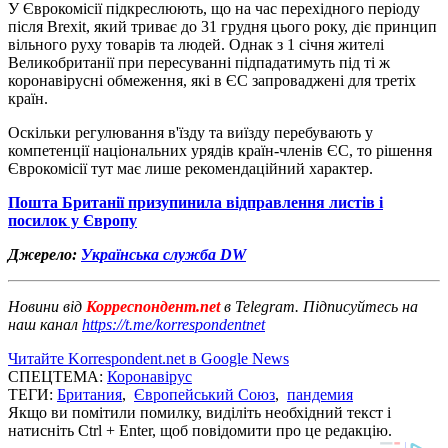
У Єврокомісії підкреслюють, що на час перехідного періоду
після Brexit, який триває до 31 грудня цього року, діє принцип
вільного руху товарів та людей. Однак з 1 січня жителі
Великобританії при пересуванні підпадатимуть під ті ж
коронавірусні обмеження, які в ЄС запроваджені для третіх
країн.
Оскільки регулювання в'їзду та виїзду перебувають у
компетенції національних урядів країн-членів ЄС, то рішення
Єврокомісії тут має лише рекомендаційний характер.
Пошта Британії призупинила відправлення листів і
посилок у Європу
Джерело:
Українська служба DW
Новини від
Корреспондент.net
в Telegram. Підписуйтесь на
наш канал
https://t.me/korrespondentnet
Читайте Korrespondent.net в Google News
СПЕЦТЕМА:
Коронавірус
ТЕГИ:
Британия
,
Європейський Союз
,
пандемия
Якщо ви помітили помилку, виділіть необхідний текст і
натисніть Ctrl + Enter, щоб повідомити про це редакцію.