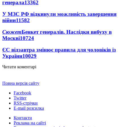
генерала
13362
У МЗС РФ відкинули можливість завершення
війни
11582
Сюжет
Бенкет генералів. Наслідки вибуху в
Москві
10724
ЄС відзавтра змінює правила для чоловіків із
України
10029
Читати коментарі
Повна версія сайту
Facebook
Twitter
RSS-стрічки
E-mail розсилка
Контакти
Реклама на сайті