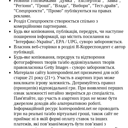
Новини з позначками "Думка", "Експертиза", "Заява",
"Регіони", "Гроші", "Влада", "Вибори", "Тест-драйв",
"Спецпроекти", "Промо" публікуються на правах
реклами.
Розділ Спецпроекти створюється спільно з
комерційними партнерами.
Будь яке копіювання, публікація, передрук, чи наступне
поширення інформації, що містить посилання на
"Інтерфакс-Україна", EPA / UPG, суворо забороняється.
Власник веб-сторінки в розділі Я-Корреспондент є автор
публікації.
Будь-яке копіювання, передрук та відтворення
фотографічних творів та/або аудіовізуальних творів
правовласника Getty Images - суворо забороняється.
Матеріали сайту korrespondent.net призначені для осіб
старше 21 року (21+). Участь в азартних іграх може
викликати ігрову залежність. Дотримуйтесь правил
(принципів) відповідальної гри. При виявленні перших
ознак залежності негайно зверніться до спеціаліста.
Пам'ятайте, що участь в азартних іграх не може бути
джерелом доходів або альтернативою роботі.
Інформаційний ресурс korrespondent.net не проводить
ігри на реальні та/або віртуальні гроші, також сайт не
приймає ні в якій формі оплату ставок та інших
платежів, які пов’язані/можуть бути пов’язані з