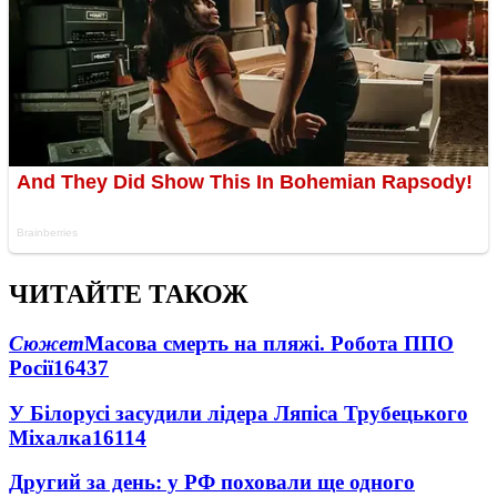
ЧИТАЙТЕ ТАКОЖ
Сюжет
Масова смерть на пляжі. Робота ППО
Росії
16437
У Білорусі засудили лідера Ляпіса Трубецького
Міхалка
16114
Другий за день: у РФ поховали ще одного