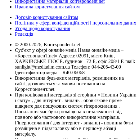
Використання матеріалів korrespondent.net
Правила користування сайтом
Договір користування сайтом
Політика у сфері конфіденційності і персональних даних
Угода щодо користування
Редакція
© 2000-2026, Korrespondent.net
Суб'єкт у сфері онлайн-медіа Назва онлайн-медіа –
«КореспонденТ.net» Адреса: 02091, місто Київ,
ХАРКІВСЬКЕ ШОСЕ, будинок 172-Б, офіс 208/1 E-mail:
sunlight@mediadim.com.ua
Телефон: 044-205-43-00
Ідентифікатор медіа – R40-06068
Використання будь-яких матеріалів, розміщених на
сайті, дозволяється за умови посилання на
Корреспондент.net.
При копіюванні матеріалів зі сторінки « Новини України
і світу» , для інтернет - видань - обов'язкове пряме
відкрите для пошукових систем гіперпосилання .
Посилання має бути розміщена в незалежності від
повного або часткового використання матеріалів.
Гіперпосилання ( для інтернет - видань) - повинна бути
розміщена в підзаголовку або в першому абзаці
матеріалу.