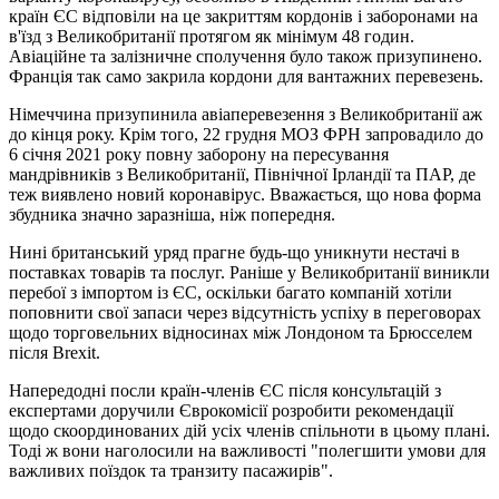
країн ЄС відповіли на це закриттям кордонів і заборонами на
в'їзд з Великобританії протягом як мінімум 48 годин.
Авіаційне та залізничне сполучення було також призупинено.
Франція так само закрила кордони для вантажних перевезень.
Німеччина призупинила авіаперевезення з Великобританії аж
до кінця року. Крім того, 22 грудня МОЗ ФРН запровадило до
6 січня 2021 року повну заборону на пересування
мандрівників з Великобританії, Північної Ірландії та ПАР, де
теж виявлено новий коронавірус. Вважається, що нова форма
збудника значно заразніша, ніж попередня.
Нині британський уряд прагне будь-що уникнути нестачі в
поставках товарів та послуг. Раніше у Великобританії виникли
перебої з імпортом із ЄС, оскільки багато компаній хотіли
поповнити свої запаси через відсутність успіху в переговорах
щодо торговельних відносинах між Лондоном та Брюсселем
після Brexit.
Напередодні посли країн-членів ЄС після консультацій з
експертами доручили Єврокомісії розробити рекомендації
щодо скоординованих дій усіх членів спільноти в цьому плані.
Тоді ж вони наголосили на важливості "полегшити умови для
важливих поїздок та транзиту пасажирів".