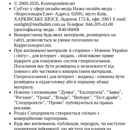
© 2000-2026, Korrespondent.net
Суб'єкт у сфері онлайн-медіа Назва онлайн-медіа –
«КореспонденТ.net» Адреса: 02091, місто Київ,
ХАРКІВСЬКЕ ШОСЕ, будинок 172-Б, офіс 208/1 E-mail:
sunlight@mediadim.com.ua
Телефон: 044-205-43-00
Ідентифікатор медіа – R40-06068
Використання будь-яких матеріалів, розміщених на
сайті, дозволяється за умови посилання на
Корреспондент.net.
При копіюванні матеріалів зі сторінки « Новини України
і світу» , для інтернет - видань - обов'язкове пряме
відкрите для пошукових систем гіперпосилання .
Посилання має бути розміщена в незалежності від
повного або часткового використання матеріалів.
Гіперпосилання ( для інтернет - видань) - повинна бути
розміщена в підзаголовку або в першому абзаці
матеріалу.
Новини з позначками "Думка", "Експертиза", "Заява",
"Регіони", "Гроші", "Влада", "Вибори", "Тест-драйв",
"Спецпроекти", "Промо" публікуються на правах
реклами.
Розділ Спецпроекти створюється спільно з
комерційними партнерами.
Будь яке копіювання, публікація, передрук, чи наступне
поширення інформації, що містить посилання на