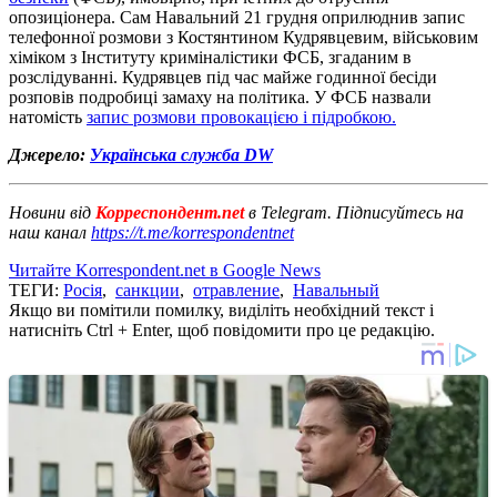
опозиціонера. Сам Навальний 21 грудня оприлюднив запис
телефонної розмови з Костянтином Кудрявцевим, військовим
хіміком з Інституту криміналістики ФСБ, згаданим в
розслідуванні. Кудрявцев під час майже годинної бесіди
розповів подробиці замаху на політика. У ФСБ назвали
натомість
запис розмови провокацією і підробкою.
Джерело:
Українська служба DW
Новини від
Корреспондент.net
в Telegram. Підписуйтесь на
наш канал
https://t.me/korrespondentnet
Читайте Korrespondent.net в Google News
ТЕГИ:
Росія
,
санкции
,
отравление
,
Навальный
Якщо ви помітили помилку, виділіть необхідний текст і
натисніть Ctrl + Enter, щоб повідомити про це редакцію.