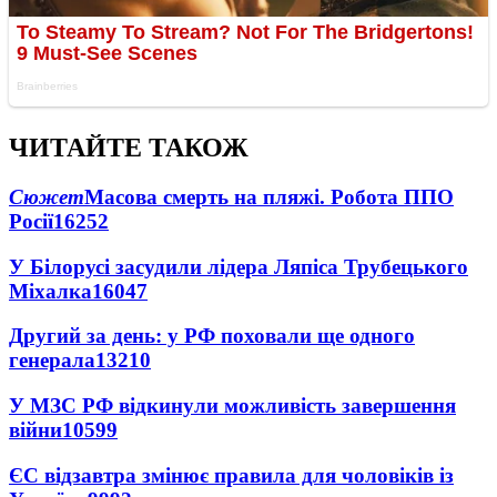
ЧИТАЙТЕ ТАКОЖ
Сюжет
Масова смерть на пляжі. Робота ППО
Росії
16252
У Білорусі засудили лідера Ляпіса Трубецького
Міхалка
16047
Другий за день: у РФ поховали ще одного
генерала
13210
У МЗС РФ відкинули можливість завершення
війни
10599
ЄС відзавтра змінює правила для чоловіків із