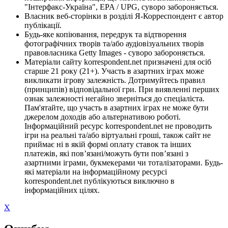
"Інтерфакс-Україна", EPA / UPG, суворо забороняється.
Власник веб-сторінки в розділі Я-Корреспондент є автор
публікації.
Будь-яке копіювання, передрук та відтворення
фотографічних творів та/або аудіовізуальних творів
правовласника Getty Images - суворо забороняється.
Матеріали сайту korrespondent.net призначені для осіб
старше 21 року (21+). Участь в азартних іграх може
викликати ігрову залежність. Дотримуйтесь правил
(принципів) відповідальної гри. При виявленні перших
ознак залежності негайно зверніться до спеціаліста.
Пам'ятайте, що участь в азартних іграх не може бути
джерелом доходів або альтернативою роботі.
Інформаційний ресурс korrespondent.net не проводить
ігри на реальні та/або віртуальні гроші, також сайт не
приймає ні в якій формі оплату ставок та інших
платежів, які пов’язані/можуть бути пов’язані з
азартними іграми, букмекерами чи тоталізаторами. Будь-
які матеріали на інформаційному ресурсі
korrespondent.net публікуються виключно в
інформаційних цілях.
X