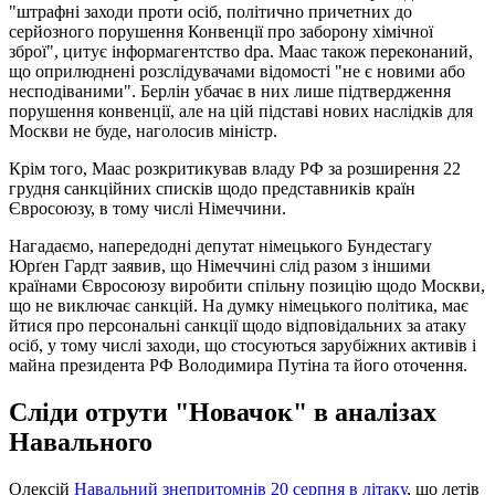
"штрафні заходи проти осіб, політично причетних до
серйозного порушення Конвенції про заборону хімічної
зброї", цитує інформагентство dpa. Маас також переконаний,
що оприлюднені розслідувачами відомості "не є новими або
несподіваними". Берлін убачає в них лише підтвердження
порушення конвенції, але на цій підставі нових наслідків для
Москви не буде, наголосив міністр.
Крім того, Маас розкритикував владу РФ за розширення 22
грудня санкційних списків щодо представників країн
Євросоюзу, в тому числі Німеччини.
Нагадаємо, напередодні депутат німецького Бундестагу
Юрґен Гардт заявив, що Німеччині слід разом з іншими
країнами Євросоюзу виробити спільну позицію щодо Москви,
що не виключає санкцій. На думку німецького політика, має
йтися про персональні санкції щодо відповідальних за атаку
осіб, у тому числі заходи, що стосуються зарубіжних активів і
майна президента РФ Володимира Путіна та його оточення.
Сліди отрути "Новачок" в аналізах
Навального
Олексій
Навальний знепритомнів 20 серпня в літаку
, що летів