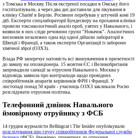
з Томська в Москву. Після екстреної посадки в Омську його
госпіталізували, а через два дні доставили для лікування в
клініку Charité в Берлін. Росіянин перебував у штучній комі 19
діб. Експерти спецлабораторії Бундесверу на прохання клініки
провели токсикологічний аналіз проб, узятих у Навального, і
виявили в них сліди речовини групи "Новачок". Аналогічних
висновків незалежно одна від одної дійшли лабораторії в
Швеції і Франції, а також експерти Організації із заборони
хімічної зброї (ОЗХЗ).
Влада РФ заперечує натомість всі звинувачення в причетності
до замаху на опозиціонера. 15 жовтня ЄС і Великобританія
запровадили санкції за отруєння Навального. Москва у
відповідь заявила про контрзаходи щодо провідних
співробітників апаратів керівників ФРН і Франції. У
листопаді понад 50 країн - учасниць ОЗХЗ закликали Росію
розслідувати отруєння політика.
Телефонний дзвінок Навального
ймовірному отруйнику з ФСБ
14 грудня журналісти Bellingcat і The Insider опублікували
розслідування про групу співробітників Федеральної служби
безпеки
(ФСБ), ймовірно, причетних до отруєння