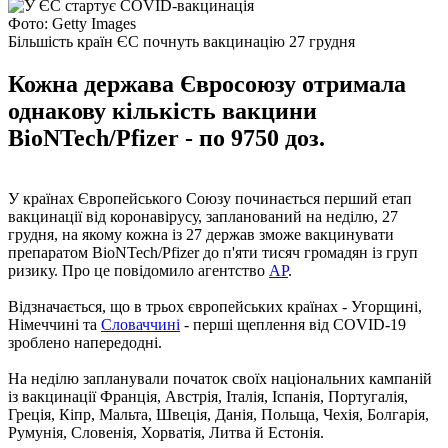
Фото: Getty Images
Більшість країн ЄС почнуть вакцинацію 27 грудня
Кожна держава Євросоюзу отримала
однакову кількість вакцини
BioNTech/Pfizer - по 9750 доз.
У країнах Європейського Союзу починається перший етап
вакцинації від коронавірусу, запланований на неділю, 27
грудня, на якому кожна із 27 держав зможе вакцинувати
препаратом BioNTech/Pfizer до п'яти тисяч громадян із груп
ризику. Про це повідомило агентство
АР
.
Відзначається, що в трьох європейських країнах - Угорщині,
Німеччині та
Словаччині
- перші щеплення від COVID-19
зроблено напередодні.
На неділю запланували початок своїх національних кампаній
із вакцинації Франція, Австрія, Італія, Іспанія, Португалія,
Греція, Кіпр, Мальта, Швеція, Данія, Польща, Чехія, Болгарія,
Румунія, Словенія, Хорватія, Литва й Естонія.