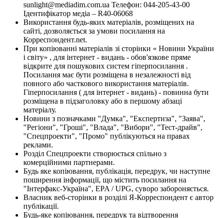
sunlight@mediadim.com.ua
Телефон: 044-205-43-00
Ідентифікатор медіа – R40-06068
Використання будь-яких матеріалів, розміщених на
сайті, дозволяється за умови посилання на
Корреспондент.net.
При копіюванні матеріалів зі сторінки « Новини України
і світу» , для інтернет - видань - обов'язкове пряме
відкрите для пошукових систем гіперпосилання .
Посилання має бути розміщена в незалежності від
повного або часткового використання матеріалів.
Гіперпосилання ( для інтернет - видань) - повинна бути
розміщена в підзаголовку або в першому абзаці
матеріалу.
Новини з позначками "Думка", "Експертиза", "Заява",
"Регіони", "Гроші", "Влада", "Вибори", "Тест-драйв",
"Спецпроекти", "Промо" публікуються на правах
реклами.
Розділ Спецпроекти створюється спільно з
комерційними партнерами.
Будь яке копіювання, публікація, передрук, чи наступне
поширення інформації, що містить посилання на
"Інтерфакс-Україна", EPA / UPG, суворо забороняється.
Власник веб-сторінки в розділі Я-Корреспондент є автор
публікації.
Будь-яке копіювання, передрук та відтворення