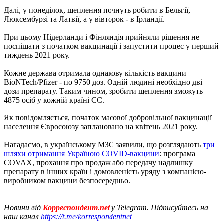
Далі, у понеділок, щеплення почнуть робити в Бельгії,
Люксембурзі та Латвії, а у вівторок - в Ірландії.
При цьому Нідерланди і Фінляндія прийняли рішення не
поспішати з початком вакцинації і запустити процес у перший
тиждень 2021 року.
Кожне держава отримала однакову кількість вакцини
BioNTech/Pfizer - по 9750 доз. Одній людині необхідно дві
дози препарату. Таким чином, зробити щеплення зможуть
4875 осіб у кожній країні ЄС.
Як повідомляється, початок масової добровільної вакцинації
населення Євросоюзу заплановано на квітень 2021 року.
Нагадаємо, в українському МЗС заявили, що розглядають
три
шляхи отримання Україною COVID-вакцини
: програма
COVAX, прохання про продаж або передачу надлишку
препарату в інших країн і домовленість уряду з компанією-
виробником вакцини безпосередньо.
Новини від
Корреспондент.net
у Telegram. Підписуйтесь на
наш канал
https://t.me/korrespondentnet