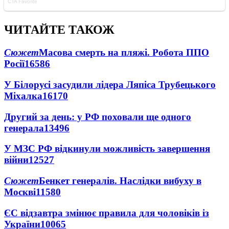
ЧИТАЙТЕ ТАКОЖ
Сюжет
Масова смерть на пляжі. Робота ППО
Росії
16586
У Білорусі засудили лідера Ляпіса Трубецького
Міхалка
16170
Другий за день: у РФ поховали ще одного
генерала
13496
У МЗС РФ відкинули можливість завершення
війни
12527
Сюжет
Бенкет генералів. Наслідки вибуху в
Москві
11580
ЄС відзавтра змінює правила для чоловіків із
України
10065