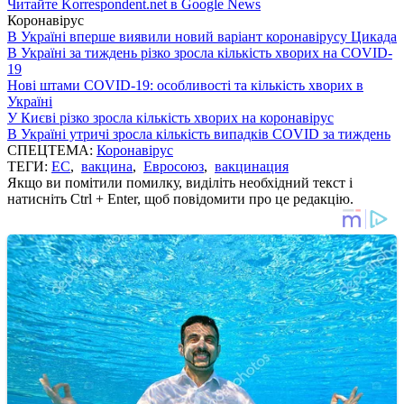
Читайте Korrespondent.net в Google News
Коронавірус
В Україні вперше виявили новий варіант коронавірусу Цикада
В Україні за тиждень різко зросла кількість хворих на COVID-
19
Нові штами COVID-19: особливості та кількість хворих в
Україні
У Києві різко зросла кількість хворих на коронавірус
В Україні утричі зросла кількість випадків COVID за тиждень
СПЕЦТЕМА:
Коронавірус
ТЕГИ:
ЕС
,
вакцина
,
Евросоюз
,
вакцинация
Якщо ви помітили помилку, виділіть необхідний текст і
натисніть Ctrl + Enter, щоб повідомити про це редакцію.