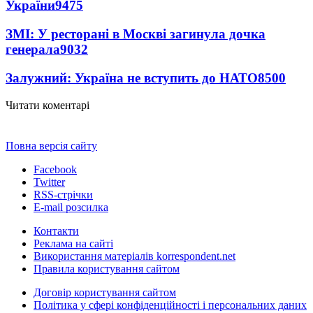
України
9475
ЗМІ: У ресторані в Москві загинула дочка
генерала
9032
Залужний: Україна не вступить до НАТО
8500
Читати коментарі
Повна версія сайту
Facebook
Twitter
RSS-стрічки
E-mail розсилка
Контакти
Реклама на сайті
Використання матеріалів korrespondent.net
Правила користування сайтом
Договір користування сайтом
Політика у сфері конфіденційності і персональних даних