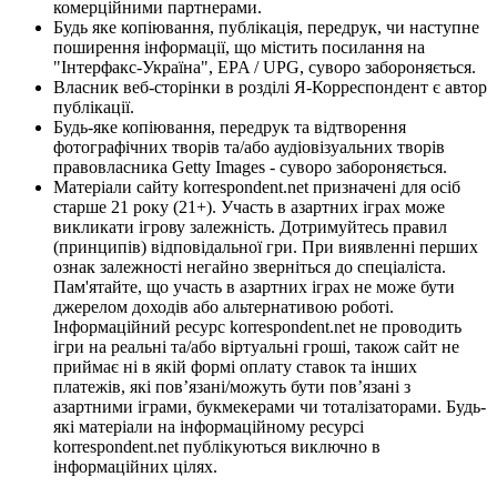
комерційними партнерами.
Будь яке копіювання, публікація, передрук, чи наступне
поширення інформації, що містить посилання на
"Інтерфакс-Україна", EPA / UPG, суворо забороняється.
Власник веб-сторінки в розділі Я-Корреспондент є автор
публікації.
Будь-яке копіювання, передрук та відтворення
фотографічних творів та/або аудіовізуальних творів
правовласника Getty Images - суворо забороняється.
Матеріали сайту korrespondent.net призначені для осіб
старше 21 року (21+). Участь в азартних іграх може
викликати ігрову залежність. Дотримуйтесь правил
(принципів) відповідальної гри. При виявленні перших
ознак залежності негайно зверніться до спеціаліста.
Пам'ятайте, що участь в азартних іграх не може бути
джерелом доходів або альтернативою роботі.
Інформаційний ресурс korrespondent.net не проводить
ігри на реальні та/або віртуальні гроші, також сайт не
приймає ні в якій формі оплату ставок та інших
платежів, які пов’язані/можуть бути пов’язані з
азартними іграми, букмекерами чи тоталізаторами. Будь-
які матеріали на інформаційному ресурсі
korrespondent.net публікуються виключно в
інформаційних цілях.