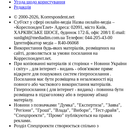
Угода щодо користування
Редакція
© 2000-2026, Korrespondent.net
Суб'єкт у сфері онлайн-медіа Назва онлайн-медіа –
«КореспонденТ.net» Адреса: 02091, місто Київ,
ХАРКІВСЬКЕ ШОСЕ, будинок 172-Б, офіс 208/1 E-mail:
sunlight@mediadim.com.ua
Телефон: 044-205-43-00
Ідентифікатор медіа – R40-06068
Використання будь-яких матеріалів, розміщених на
сайті, дозволяється за умови посилання на
Корреспондент.net.
При копіюванні матеріалів зі сторінки « Новини України
і світу» , для інтернет - видань - обов'язкове пряме
відкрите для пошукових систем гіперпосилання .
Посилання має бути розміщена в незалежності від
повного або часткового використання матеріалів.
Гіперпосилання ( для інтернет - видань) - повинна бути
розміщена в підзаголовку або в першому абзаці
матеріалу.
Новини з позначками "Думка", "Експертиза", "Заява",
"Регіони", "Гроші", "Влада", "Вибори", "Тест-драйв",
"Спецпроекти", "Промо" публікуються на правах
реклами.
Розділ Спецпроекти створюється спільно з