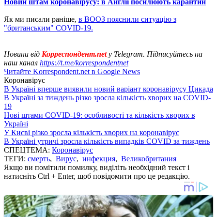
Новий штам коронавірусу: в Англії посилюють карантин
Як ми писали раніше,
в ВООЗ пояснили ситуацію з
"британським" COVID-19.
Новини від
Корреспондент.net
у Telegram. Підписуйтесь на
наш канал
https://t.me/korrespondentnet
Читайте Korrespondent.net в Google News
Коронавірус
В Україні вперше виявили новий варіант коронавірусу Цикада
В Україні за тиждень різко зросла кількість хворих на COVID-
19
Нові штами COVID-19: особливості та кількість хворих в
Україні
У Києві різко зросла кількість хворих на коронавірус
В Україні утричі зросла кількість випадків COVID за тиждень
СПЕЦТЕМА:
Коронавірус
ТЕГИ:
смерть
,
Вирус
,
инфекция
,
Великобритания
Якщо ви помітили помилку, виділіть необхідний текст і
натисніть Ctrl + Enter, щоб повідомити про це редакцію.