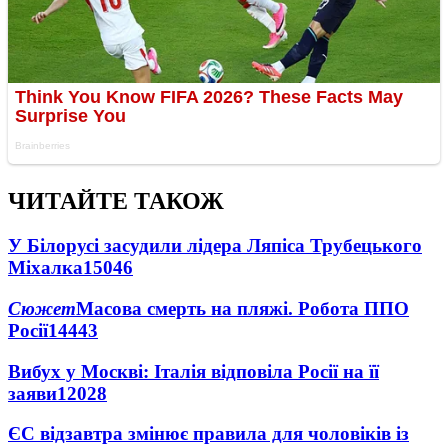
ЧИТАЙТЕ ТАКОЖ
У Білорусі засудили лідера Ляпіса Трубецького
Міхалка
15046
Сюжет
Масова смерть на пляжі. Робота ППО
Росії
14443
Вибух у Москві: Італія відповіла Росії на її
заяви
12028
ЄС відзавтра змінює правила для чоловіків із