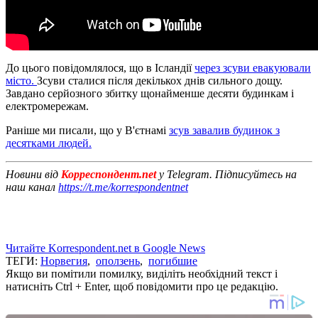
До цього повідомлялося, що в Ісландії
через зсуви евакуювали
місто.
Зсуви сталися після декількох днів сильного дощу.
Завдано серйозного збитку щонайменше десяти будинкам і
електромережам.
Раніше ми писали, що у В'єтнамі
зсув завалив будинок з
десятками людей.
Новини від
Корреспондент.net
у Telegram. Підписуйтесь на
наш канал
https://t.me/korrespondentnet
Читайте Korrespondent.net в Google News
ТЕГИ:
Норвегия
,
оползень
,
погибшие
Якщо ви помітили помилку, виділіть необхідний текст і
натисніть Ctrl + Enter, щоб повідомити про це редакцію.