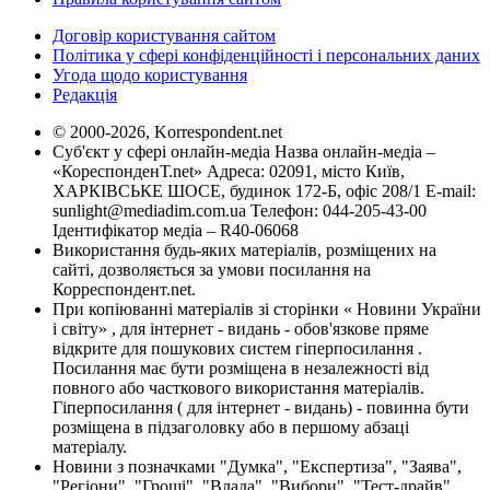
Договір користування сайтом
Політика у сфері конфіденційності і персональних даних
Угода щодо користування
Редакція
© 2000-2026, Korrespondent.net
Суб'єкт у сфері онлайн-медіа Назва онлайн-медіа –
«КореспонденТ.net» Адреса: 02091, місто Київ,
ХАРКІВСЬКЕ ШОСЕ, будинок 172-Б, офіс 208/1 E-mail:
sunlight@mediadim.com.ua
Телефон: 044-205-43-00
Ідентифікатор медіа – R40-06068
Використання будь-яких матеріалів, розміщених на
сайті, дозволяється за умови посилання на
Корреспондент.net.
При копіюванні матеріалів зі сторінки « Новини України
і світу» , для інтернет - видань - обов'язкове пряме
відкрите для пошукових систем гіперпосилання .
Посилання має бути розміщена в незалежності від
повного або часткового використання матеріалів.
Гіперпосилання ( для інтернет - видань) - повинна бути
розміщена в підзаголовку або в першому абзаці
матеріалу.
Новини з позначками "Думка", "Експертиза", "Заява",
"Регіони", "Гроші", "Влада", "Вибори", "Тест-драйв",