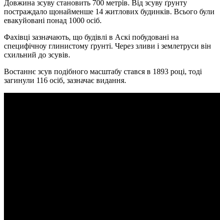
Довжина зсуву становить 700 метрів. Від зсуву ґрунту
постраждало щонайменше 14 житлових будинків. Всього були
евакуйовані понад 1000 осіб.
Фахівці зазначають, що будівлі в Аскі побудовані на
специфічноу глинистому ґрунті. Через зливи і землетруси він
схильний до зсувів.
Востаннє зсув подібного масштабу стався в 1893 році, тоді
загинули 116 осіб, зазначає видання.