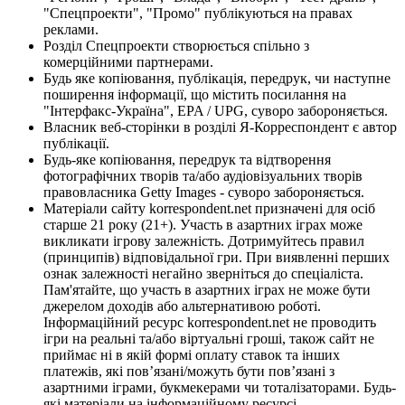
"Спецпроекти", "Промо" публікуються на правах
реклами.
Розділ Спецпроекти створюється спільно з
комерційними партнерами.
Будь яке копіювання, публікація, передрук, чи наступне
поширення інформації, що містить посилання на
"Інтерфакс-Україна", EPA / UPG, суворо забороняється.
Власник веб-сторінки в розділі Я-Корреспондент є автор
публікації.
Будь-яке копіювання, передрук та відтворення
фотографічних творів та/або аудіовізуальних творів
правовласника Getty Images - суворо забороняється.
Матеріали сайту korrespondent.net призначені для осіб
старше 21 року (21+). Участь в азартних іграх може
викликати ігрову залежність. Дотримуйтесь правил
(принципів) відповідальної гри. При виявленні перших
ознак залежності негайно зверніться до спеціаліста.
Пам'ятайте, що участь в азартних іграх не може бути
джерелом доходів або альтернативою роботі.
Інформаційний ресурс korrespondent.net не проводить
ігри на реальні та/або віртуальні гроші, також сайт не
приймає ні в якій формі оплату ставок та інших
платежів, які пов’язані/можуть бути пов’язані з
азартними іграми, букмекерами чи тоталізаторами. Будь-
які матеріали на інформаційному ресурсі