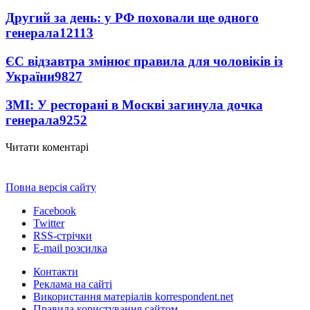
Другий за день: у РФ поховали ще одного
генерала
12113
ЄС відзавтра змінює правила для чоловіків із
України
9827
ЗМІ: У ресторані в Москві загинула дочка
генерала
9252
Читати коментарі
Повна версія сайту
Facebook
Twitter
RSS-стрічки
E-mail розсилка
Контакти
Реклама на сайті
Використання матеріалів korrespondent.net
Правила користування сайтом