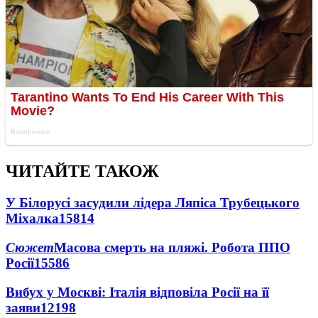
ЧИТАЙТЕ ТАКОЖ
У Білорусі засудили лідера Ляпіса Трубецького
Міхалка
15814
Сюжет
Масова смерть на пляжі. Робота ППО
Росії
15586
Вибух у Москві: Італія відповіла Росії на її
заяви
12198