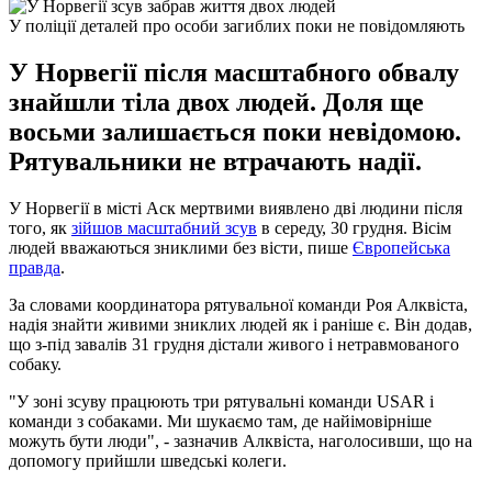
У поліції деталей про особи загиблих поки не повідомляють
У Норвегії після масштабного обвалу
знайшли тіла двох людей. Доля ще
восьми залишається поки невідомою.
Рятувальники не втрачають надії.
У Норвегії в місті Аск мертвими виявлено дві людини після
того, як
зійшов масштабний зсув
в середу, 30 грудня. Вісім
людей вважаються зниклими без вісти, пише
Європейська
правда
.
За словами координатора рятувальної команди Роя Алквіста,
надія знайти живими зниклих людей як і раніше є. Він додав,
що з-під завалів 31 грудня дістали живого і нетравмованого
собаку.
"У зоні зсуву працюють три рятувальні команди USAR і
команди з собаками. Ми шукаємо там, де найімовірніше
можуть бути люди", - зазначив Алквіста, наголосивши, що на
допомогу прийшли шведські колеги.