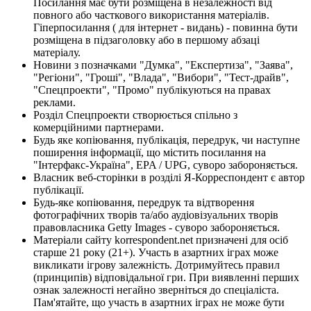
Посилання має бути розміщена в незалежності від
повного або часткового використання матеріалів.
Гіперпосилання ( для інтернет - видань) - повинна бути
розміщена в підзаголовку або в першому абзаці
матеріалу.
Новини з позначками "Думка", "Експертиза", "Заява",
"Регіони", "Гроші", "Влада", "Вибори", "Тест-драйв",
"Спецпроекти", "Промо" публікуються на правах
реклами.
Розділ Спецпроекти створюється спільно з
комерційними партнерами.
Будь яке копіювання, публікація, передрук, чи наступне
поширення інформації, що містить посилання на
"Інтерфакс-Україна", EPA / UPG, суворо забороняється.
Власник веб-сторінки в розділі Я-Корреспондент є автор
публікації.
Будь-яке копіювання, передрук та відтворення
фотографічних творів та/або аудіовізуальних творів
правовласника Getty Images - суворо забороняється.
Матеріали сайту korrespondent.net призначені для осіб
старше 21 року (21+). Участь в азартних іграх може
викликати ігрову залежність. Дотримуйтесь правил
(принципів) відповідальної гри. При виявленні перших
ознак залежності негайно зверніться до спеціаліста.
Пам'ятайте, що участь в азартних іграх не може бути