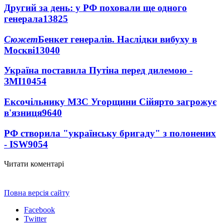
Другий за день: у РФ поховали ще одного
генерала
13825
Сюжет
Бенкет генералів. Наслідки вибуху в
Москві
13040
Україна поставила Путіна перед дилемою -
ЗМІ
10454
Ексочільнику МЗС Угорщини Сійярто загрожує
в'язниця
9640
РФ створила "українську бригаду" з полонених
- ISW
9054
Читати коментарі
Повна версія сайту
Facebook
Twitter