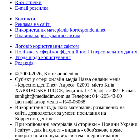
RSS-стрічки
E-mail розсилка
Контакти
Реклама на сайті
Використання матеріалів korrespondent.net
Правила користування сайтом
Договір користування сайтом
Політика у сфері конфіденційності і персональних даних
Угода щодо користування
Редакція
© 2000-2026, Korrespondent.net
Суб'єкт у сфері онлайн-медіа Назва онлайн-медіа –
«КореспонденТ.net» Адреса: 02091, місто Київ,
ХАРКІВСЬКЕ ШОСЕ, будинок 172-Б, офіс 208/1 E-mail:
sunlight@mediadim.com.ua
Телефон: 044-205-43-00
Ідентифікатор медіа – R40-06068
Використання будь-яких матеріалів, розміщених на
сайті, дозволяється за умови посилання на
Корреспондент.net.
При копіюванні матеріалів зі сторінки « Новини України
і світу» , для інтернет - видань - обов'язкове пряме
відкрите для пошукових систем гіперпосилання .