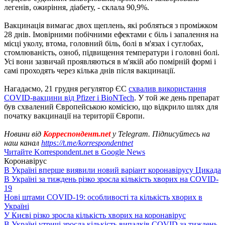
легенів, ожиріння, діабету, - склала 90,9%.
Вакцинація вимагає двох щеплень, які робляться з проміжком
28 днів. Імовірними побічними ефектами є біль і запалення на
місці уколу, втома, головний біль, болі в м'язах і суглобах,
стомлюваність, озноб, підвищення температури і головні болі.
Усі вони зазвичай проявляються в м'якій або помірній формі і
самі проходять через кілька днів після вакцинації.
Нагадаємо, 21 грудня регулятор ЄС
схвалив використання
COVID-вакцини від Pfizer і BioNTech
. У той же день препарат
був схвалений Європейською комісією, що відкрило шлях для
початку вакцинації на території Європи.
Новини від
Корреспондент.net
у Telegram. Підписуйтесь на
наш канал
https://t.me/korrespondentnet
Читайте Korrespondent.net в Google News
Коронавірус
В Україні вперше виявили новий варіант коронавірусу Цикада
В Україні за тиждень різко зросла кількість хворих на COVID-
19
Нові штами COVID-19: особливості та кількість хворих в
Україні
У Києві різко зросла кількість хворих на коронавірус
В Україні утричі зросла кількість випадків COVID за тиждень