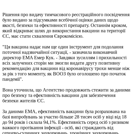
Рішення про видачу тимчасового реєстраційного посвідчення
було видано за підсумками всебічної оцінки даних щодо
якості, безпеки та ефективності препарату. Останнім кроком,
який відкриває шлях до використання вакцини на території
ЄС, має стати схвалення Єврокомісією.
"Ця вакцина надає нам ще один інструмент для подолання
поточної надзвичайної ситуації, - зазначила виконавчий
директор EMA Емер Кук. - Завдяки зусиллям і прихильності
всіх залучених сторін ми змогли видати другу позитивну
рекомендацію для вакцини від коронавірусу трохи менше ніж
за рік з того моменту, як ВООЗ було оголошено про початок
пандемії".
Вона уточнила, що Агентство продовжить стежити за даними
про безпеку та ефективність вакцини для забезпечення
безпеки жителів ЄС.
За даними EMA, ефективність вакцини була розрахована на
базі випробувань за участю більше 28 тисяч осіб у віці від 18
до 94 років і склала 94,1%. Ефективність серед осіб з ризиком
важкого протікання інфекції - осіб, які страждають від
серцево-судинних захворювань, хронічних захворювань