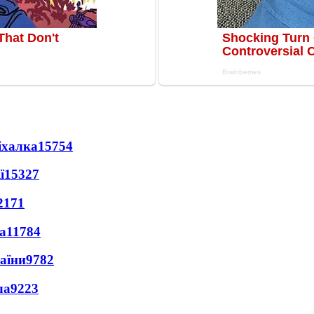
іхалка
15754
ї
15327
2171
а
11784
раїни
9782
ла
9223