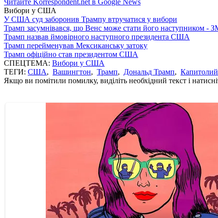
Читайте Korrespondent.net в Google News
Вибори у США
У США суд заборонив Трампу втручатися у вибори
Трамп засумнівався, що Венс може стати його наступником - З
Трамп назвав ймовірного наступного президента США
Трамп перейменував Мексиканську затоку
Трамп офіційно став президентом США
СПЕЦТЕМА:
Вибори у США
ТЕГИ:
США
,
Вашингтон
,
Трамп
,
Дональд Трамп
,
Капитолий
Якщо ви помітили помилку, виділіть необхідний текст і натисніт