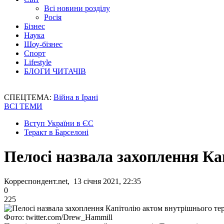
Всі новини розділу
Росія
Бізнес
Наука
Шоу-бізнес
Спорт
Lifestyle
БЛОГИ ЧИТАЧІВ
СПЕЦТЕМА:
Війна в Ірані
ВСІ ТЕМИ
Вступ України в ЄС
Теракт в Барселоні
Пелосі назвала захоплення К
Корреспондент.net, 13 січня 2021, 22:35
0
225
Фото: twitter.com/Drew_Hammill