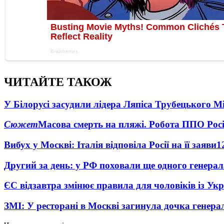
ЧИТАЙТЕ ТАКОЖ
У Білорусі засудили лідера Ляпіса Трубецького М
Сюжет
Масова смерть на пляжі. Робота ППО Росі
Вибух у Москві: Італія відповіла Росії на її заяви
1
Другий за день: у РФ поховали ще одного генерал
ЄС відзавтра змінює правила для чоловіків із Ук
ЗМІ: У ресторані в Москві загинула дочка генера