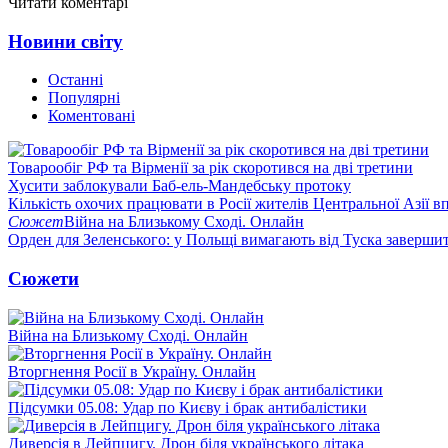
Читати коментарі
Новини світу
Останні
Популярні
Коментовані
Товарообіг РФ та Вірменії за рік скоротився на дві третини
Хусити заблокували Баб-ель-Мандебську протоку
Кількість охочих працювати в Росії жителів Центральної Азії в
Сюжет
Війна на Близькому Сході. Онлайн
Орден для Зеленського: у Польщі вимагають від Туска заверши
Сюжети
Війна на Близькому Сході. Онлайн
Вторгнення Росії в Україну. Онлайн
Підсумки 05.08: Удар по Києву і брак антибалістики
Диверсія в Лейпцигу. Дрон біля українського літака