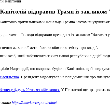
ли Капітолій
 Капітолій відправив Трамп із закликом "
 Капітолію прихильниками Дональда Трампа "актом внутрішнього 
ористами... Їх сюди відправив президент із закликом "битися з у
ягнення жахливої ​​мети, його особистого змісту при владі".
й засіб, який забезпечить захист нашої республіки від цієї люди
ділів Нацгвардії, що охороняє будівлю Капітолію, щоб подякуват
 насильства
. Президент відреагував на повідомлення про планув
безпеку будуть 20 тисяч військових.
У Пентагоні ще працюють на
ш канал
https://t.me/korrespondentnet