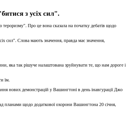
битися з усіх сил".
тероризму". Про це вона сказала на початку дебатів щодо
сіх сил". Слова мають значення, правда має значення,
ни, яка так рішуче налаштована зруйнувати те, що нам дороге і
и їм.
ання нових демонстрацій у Вашингтоні в день інавгурації Джо
д планами щодо додаткової охорони Вашингтона 20 січня,