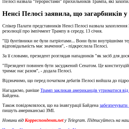
Пелосі назвала "терористами" прихильників Трампа, які захопи
Ненсі Пелосі заявила, що загарбників у
Спікер Палати представників Ненсі Пелосі назвала захоплення
резолюції про імпічмент Трампу в середу, 13 січня.
"Ці бунтівники не були патріотами... Вони були внутрішніми тер
відповідальність має значення", - підкреслила Пелосі.
За її словами, президент розглядав нападників "як засіб для дос
"Президент повинен бути засуджений Сенатом. Це конституційни
тримає нас разом", - додала Пелосі.
Відзначимо, що перед початком дебатів Пелосі вийшла до підроз
Нагадаємо, раніше
Трамп закликав американців утриматися від
Байдена.
Також повідомлялося, що на інавгурації Байдена
забезпечувати 
пишуть американські ЗМІ.
Новини від
Корреспондент.net
у Telegram. Підписуйтесь на на