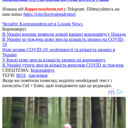
Новини від
Корреспондент.net
у Telegram. Підписуйтесь на
наш канал
https://t.me/korrespondentnet
Читайте Korrespondent.net в Google News
Коронавірус
В Україні вперше виявили новий варіант коронавірусу Цикада
В Україні за тиждень різко зросла кількість хворих на COVID-
19
Нові штами COVID-19: особливості та кількість хворих в
Україні
У Києві різко зросла кількість хворих на коронавірус
В Україні утричі зросла кількість випадків COVID за тиждень
СПЕЦТЕМА:
Коронавірус
ТЕГИ:
ВОЗ
,
пандемия
Якщо ви помітили помилку, виділіть необхідний текст і
натисніть Ctrl + Enter, щоб повідомити про це редакцію.