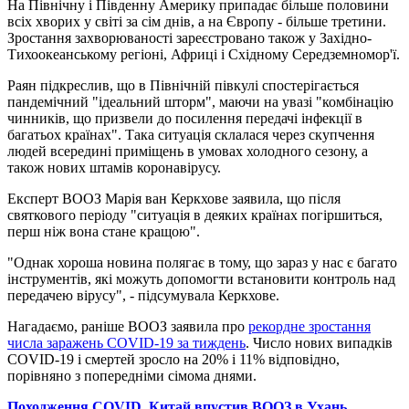
На Північну і Південну Америку припадає більше половини
всіх хворих у світі за сім днів, а на Європу - більше третини.
Зростання захворюваності зареєстровано також у Західно-
Тихоокеанському регіоні, Африці і Східному Середземномор'ї.
Раян підкреслив, що в Північній півкулі спостерігається
пандемічний "ідеальний шторм", маючи на увазі "комбінацію
чинників, що призвели до посилення передачі інфекції в
багатьох країнах". Така ситуація склалася через скупчення
людей всередині приміщень в умовах холодного сезону, а
також нових штамів коронавірусу.
Експерт ВООЗ Марія ван Керкхове заявила, що після
святкового періоду "ситуація в деяких країнах погіршиться,
перш ніж вона стане кращою".
"Однак хороша новина полягає в тому, що зараз у нас є багато
інструментів, які можуть допомогти встановити контроль над
передачею вірусу", - підсумувала Керкхове.
Нагадаємо, раніше ВООЗ заявила про
рекордне зростання
числа заражень COVID-19 за тиждень
. Число нових випадків
COVID-19 і смертей зросло на 20% і 11% відповідно,
порівняно з попередніми сімома днями.
Походження COVID. Китай впустив ВООЗ в Ухань