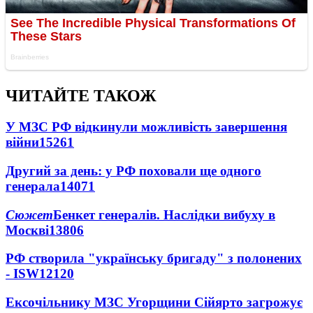
ЧИТАЙТЕ ТАКОЖ
У МЗС РФ відкинули можливість завершення
війни
15261
Другий за день: у РФ поховали ще одного
генерала
14071
Сюжет
Бенкет генералів. Наслідки вибуху в
Москві
13806
РФ створила "українську бригаду" з полонених
- ISW
12120
Ексочільнику МЗС Угорщини Сійярто загрожує