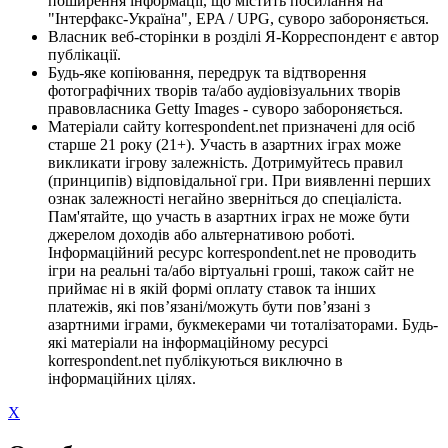
поширення інформації, що містить посилання на
"Інтерфакс-Україна", EPA / UPG, суворо забороняється.
Власник веб-сторінки в розділі Я-Корреспондент є автор
публікації.
Будь-яке копіювання, передрук та відтворення
фотографічних творів та/або аудіовізуальних творів
правовласника Getty Images - суворо забороняється.
Матеріали сайту korrespondent.net призначені для осіб
старше 21 року (21+). Участь в азартних іграх може
викликати ігрову залежність. Дотримуйтесь правил
(принципів) відповідальної гри. При виявленні перших
ознак залежності негайно зверніться до спеціаліста.
Пам'ятайте, що участь в азартних іграх не може бути
джерелом доходів або альтернативою роботі.
Інформаційний ресурс korrespondent.net не проводить
ігри на реальні та/або віртуальні гроші, також сайт не
приймає ні в якій формі оплату ставок та інших
платежів, які пов’язані/можуть бути пов’язані з
азартними іграми, букмекерами чи тоталізаторами. Будь-
які матеріали на інформаційному ресурсі
korrespondent.net публікуються виключно в
інформаційних цілях.
X