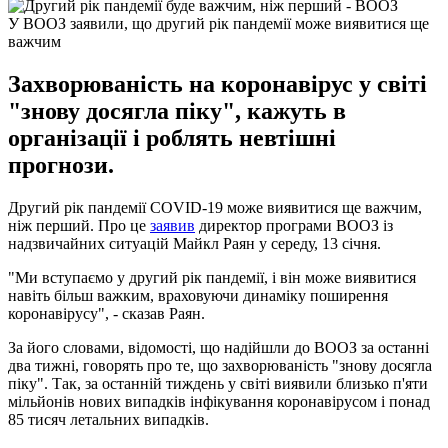
У ВООЗ заявили, що другий рік пандемії може виявитися ще
важчим
Захворюваність на коронавірус у світі
"знову досягла піку", кажуть в
організації і роблять невтішні
прогнози.
Другий рік пандемії COVID-19 може виявитися ще важчим,
ніж перший. Про це
заявив
директор програми ВООЗ із
надзвичайних ситуацій Майкл Раян у середу, 13 січня.
"Ми вступаємо у другий рік пандемії, і він може виявитися
навіть більш важким, враховуючи динаміку поширення
коронавірусу", - сказав Раян.
За його словами, відомості, що надійшли до ВООЗ за останні
два тижні, говорять про те, що захворюваність "знову досягла
піку". Так, за останній тиждень у світі виявили близько п'яти
мільйонів нових випадків інфікування коронавірусом і понад
85 тисяч летальних випадків.