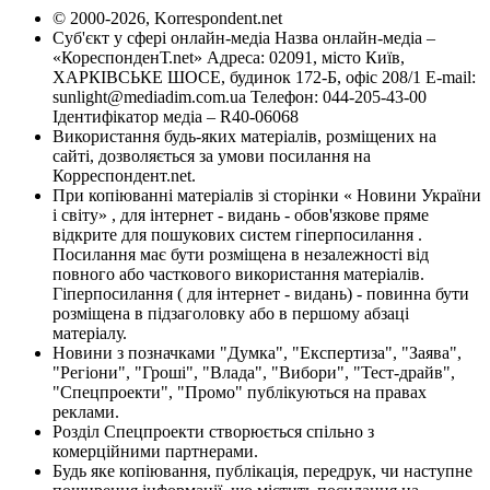
© 2000-2026, Korrespondent.net
Суб'єкт у сфері онлайн-медіа Назва онлайн-медіа –
«КореспонденТ.net» Адреса: 02091, місто Київ,
ХАРКІВСЬКЕ ШОСЕ, будинок 172-Б, офіс 208/1 E-mail:
sunlight@mediadim.com.ua
Телефон: 044-205-43-00
Ідентифікатор медіа – R40-06068
Використання будь-яких матеріалів, розміщених на
сайті, дозволяється за умови посилання на
Корреспондент.net.
При копіюванні матеріалів зі сторінки « Новини України
і світу» , для інтернет - видань - обов'язкове пряме
відкрите для пошукових систем гіперпосилання .
Посилання має бути розміщена в незалежності від
повного або часткового використання матеріалів.
Гіперпосилання ( для інтернет - видань) - повинна бути
розміщена в підзаголовку або в першому абзаці
матеріалу.
Новини з позначками "Думка", "Експертиза", "Заява",
"Регіони", "Гроші", "Влада", "Вибори", "Тест-драйв",
"Спецпроекти", "Промо" публікуються на правах
реклами.
Розділ Спецпроекти створюється спільно з
комерційними партнерами.
Будь яке копіювання, публікація, передрук, чи наступне