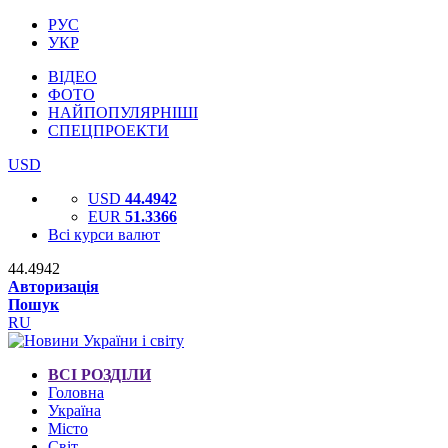
РУС
УКР
ВІДЕО
ФОТО
НАЙПОПУЛЯРНІШІ
СПЕЦПРОЕКТИ
USD
USD
44.4942
EUR
51.3366
Всі курси валют
44.4942
Авторизація
Пошук
RU
ВСІ РОЗДІЛИ
Головна
Україна
Місто
Світ