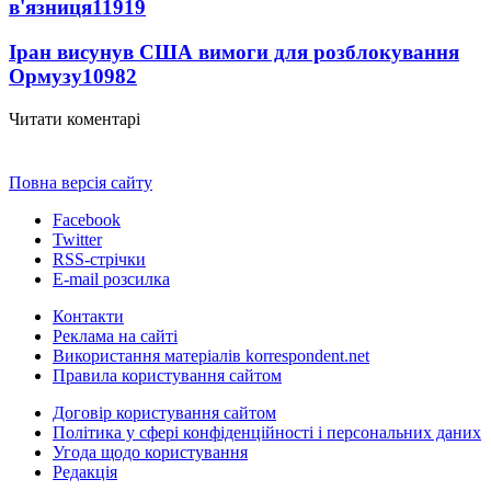
в'язниця
11919
Іран висунув США вимоги для розблокування
Ормузу
10982
Читати коментарі
Повна версія сайту
Facebook
Twitter
RSS-стрічки
E-mail розсилка
Контакти
Реклама на сайті
Використання матеріалів korrespondent.net
Правила користування сайтом
Договір користування сайтом
Політика у сфері конфіденційності і персональних даних
Угода щодо користування
Редакція