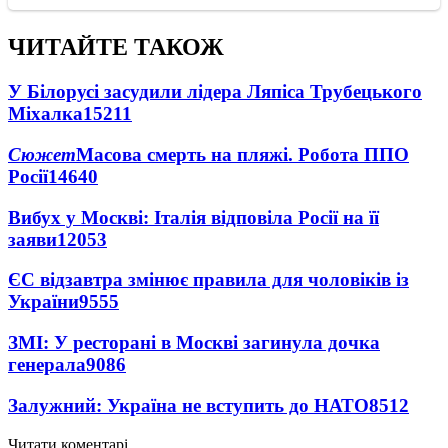
ЧИТАЙТЕ ТАКОЖ
У Білорусі засудили лідера Ляпіса Трубецького
Міхалка
15211
Сюжет
Масова смерть на пляжі. Робота ППО
Росії
14640
Вибух у Москві: Італія відповіла Росії на її
заяви
12053
ЄС відзавтра змінює правила для чоловіків із
України
9555
ЗМІ: У ресторані в Москві загинула дочка
генерала
9086
Залужний: Україна не вступить до НАТО
8512
Читати коментарі