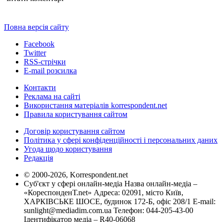
Повна версія сайту
Facebook
Twitter
RSS-стрічки
E-mail розсилка
Контакти
Реклама на сайті
Використання матеріалів korrespondent.net
Правила користування сайтом
Договір користування сайтом
Політика у сфері конфіденційності і персональних даних
Угода щодо користування
Редакція
© 2000-2026, Korrespondent.net
Суб'єкт у сфері онлайн-медіа Назва онлайн-медіа –
«КореспонденТ.net» Адреса: 02091, місто Київ,
ХАРКІВСЬКЕ ШОСЕ, будинок 172-Б, офіс 208/1 E-mail:
sunlight@mediadim.com.ua
Телефон: 044-205-43-00
Ідентифікатор медіа – R40-06068