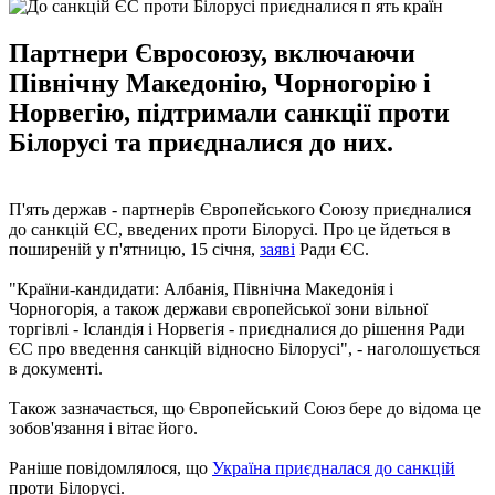
Партнери Євросоюзу, включаючи
Північну Македонію, Чорногорію і
Норвегію, підтримали санкції проти
Білорусі та приєдналися до них.
П'ять держав - партнерів Європейського Союзу приєдналися
до санкцій ЄС, введених проти Білорусі. Про це йдеться в
поширеній у п'ятницю, 15 січня,
заяві
Ради ЄС.
"Країни-кандидати: Албанія, Північна Македонія і
Чорногорія, а також держави європейської зони вільної
торгівлі - Ісландія і Норвегія - приєдналися до рішення Ради
ЄС про введення санкцій відносно Білорусі", - наголошується
в документі.
Також зазначається, що Європейський Союз бере до відома це
зобов'язання і вітає його.
Раніше повідомлялося, що
Україна приєдналася до санкцій
проти Білорусі.