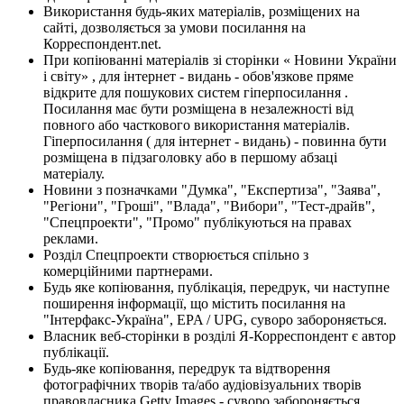
Використання будь-яких матеріалів, розміщених на
сайті, дозволяється за умови посилання на
Корреспондент.net.
При копіюванні матеріалів зі сторінки « Новини України
і світу» , для інтернет - видань - обов'язкове пряме
відкрите для пошукових систем гіперпосилання .
Посилання має бути розміщена в незалежності від
повного або часткового використання матеріалів.
Гіперпосилання ( для інтернет - видань) - повинна бути
розміщена в підзаголовку або в першому абзаці
матеріалу.
Новини з позначками "Думка", "Експертиза", "Заява",
"Регіони", "Гроші", "Влада", "Вибори", "Тест-драйв",
"Спецпроекти", "Промо" публікуються на правах
реклами.
Розділ Спецпроекти створюється спільно з
комерційними партнерами.
Будь яке копіювання, публікація, передрук, чи наступне
поширення інформації, що містить посилання на
"Інтерфакс-Україна", EPA / UPG, суворо забороняється.
Власник веб-сторінки в розділі Я-Корреспондент є автор
публікації.
Будь-яке копіювання, передрук та відтворення
фотографічних творів та/або аудіовізуальних творів
правовласника Getty Images - суворо забороняється.