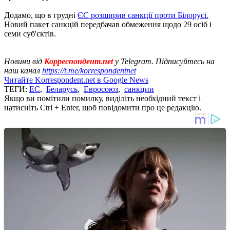
Додамо, що в грудні
ЄС розширив санкції проти Білорусі.
Новий пакет санкцій передбачав обмеження щодо 29 осіб і
семи суб'єктів.
Новини від
Корреспондент.net
у Telegram. Підписуйтесь на
наш канал
https://t.me/korrespondentnet
Читайте Korrespondent.net в Google News
ТЕГИ:
ЕС
,
Беларусь
,
Евросоюз
,
санкции
Якщо ви помітили помилку, виділіть необхідний текст і
натисніть Ctrl + Enter, щоб повідомити про це редакцію.