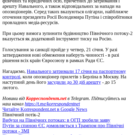
фізичних та юридичних осіб, причетних до затримання і
арешту Навального, а також відповідальних за напади на
опозиціонерів. Серед таких вказуються олігархи, найближче
оточення президента Росії Володимира Путіна і співробітники
провладних медіа-ресурсів.
При цьому вимога зупинити будівництво Північного потоку-2
вказується як додатковий інструмент тиску на Росію.
Голосування за санкції пройде у четвер, 21 січня. У разі
затвердження нові обмеження наберуть чинності - в разі
рішення всіх країн Євросоюзу в рамках Ради ЄС.
Нагадаємо,
Навального затримали 17 січня на паспортному
контролі
, коли опозиціонер прилетів з Берліна в Москву. На
наступний день його
засудили до 30 діб арешту
- до 15
лютого.
Новини від
Корреспондент.net
в Telegram. Підписуйтесь на
наш канал
https://t.me/korrespondentnet
Читайте Korrespondent.net в Google News
Північний потік-2
Вибухи на Північних потоках: в ОГП зробили заяву
Путін за спиною ЄС домовляється з Трампом про Північні
потоки - ЗМІ