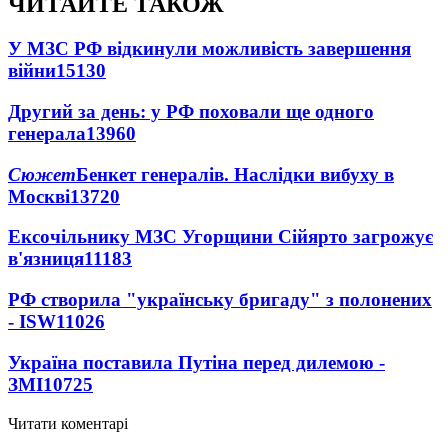
ЧИТАЙТЕ ТАКОЖ
У МЗС РФ відкинули можливість завершення
війни
15130
Другий за день: у РФ поховали ще одного
генерала
13960
Сюжет
Бенкет генералів. Наслідки вибуху в
Москві
13720
Ексочільнику МЗС Угорщини Сійярто загрожує
в'язниця
11183
РФ створила "українську бригаду" з полонених
- ISW
11026
Україна поставила Путіна перед дилемою -
ЗМІ
10725
Читати коментарі