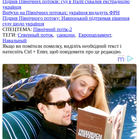
Підрив Північних потоків: суд в Італії схвалив екстрадицію
українця
Вибухи на Північних потоках: українця видадуть ФРН
Підрив Північного потоку: Навроцький підтримав рішення
суду щодо українця
СПЕЦТЕМА:
Північний потік-2
ТЕГИ:
Северный поток
,
санкции
,
Европарламент
,
Навальный
Якщо ви помітили помилку, виділіть необхідний текст і
натисніть Ctrl + Enter, щоб повідомити про це редакцію.