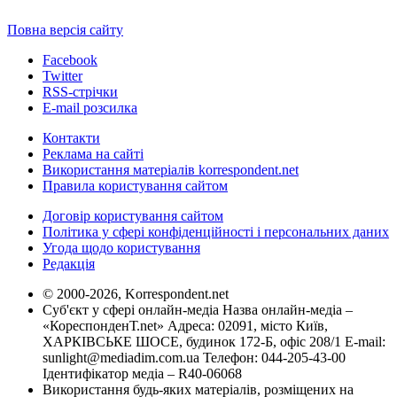
Повна версія сайту
Facebook
Twitter
RSS-стрічки
E-mail розсилка
Контакти
Реклама на сайті
Використання матеріалів korrespondent.net
Правила користування сайтом
Договір користування сайтом
Політика у сфері конфіденційності і персональних даних
Угода щодо користування
Редакція
© 2000-2026, Korrespondent.net
Суб'єкт у сфері онлайн-медіа Назва онлайн-медіа –
«КореспонденТ.net» Адреса: 02091, місто Київ,
ХАРКІВСЬКЕ ШОСЕ, будинок 172-Б, офіс 208/1 E-mail:
sunlight@mediadim.com.ua
Телефон: 044-205-43-00
Ідентифікатор медіа – R40-06068
Використання будь-яких матеріалів, розміщених на