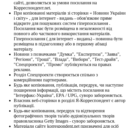
сайті, дозволяється за умови посилання на
Корреспондент.net.
При копіюванні матеріалів зі сторінки « Новини України
і світу» , для інтернет - видань - обов'язкове пряме
відкрите для пошукових систем гіперпосилання .
Посилання має бути розміщена в незалежності від
повного або часткового використання матеріалів.
Гіперпосилання ( для інтернет - видань) - повинна бути
розміщена в підзаголовку або в першому абзаці
матеріалу.
Новини з позначками "Думка", "Експертиза", "Заява",
"Регіони", "Гроші", "Влада", "Вибори", "Тест-драйв",
"Спецпроекти", "Промо" публікуються на правах
реклами.
Розділ Спецпроекти створюється спільно з
комерційними партнерами.
Будь яке копіювання, публікація, передрук, чи наступне
поширення інформації, що містить посилання на
"Інтерфакс-Україна", EPA / UPG, суворо забороняється.
Власник веб-сторінки в розділі Я-Корреспондент є автор
публікації.
Будь-яке копіювання, передрук та відтворення
фотографічних творів та/або аудіовізуальних творів
правовласника Getty Images - суворо забороняється.
Матеріали сайту korrespondent.net призначені для осіб