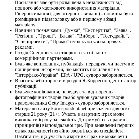
Посилання має бути розміщена в незалежності від
повного або часткового використання матеріалів.
Гіперпосилання ( для інтернет - видань) - повинна бути
розміщена в підзаголовку або в першому абзаці
матеріалу.
Новини з позначками "Думка", "Експертиза", "Заява",
"Регіони", "Гроші", "Влада", "Вибори", "Тест-драйв",
"Спецпроекти", "Промо" публікуються на правах
реклами.
Розділ Спецпроекти створюється спільно з
комерційними партнерами.
Будь яке копіювання, публікація, передрук, чи наступне
поширення інформації, що містить посилання на
"Інтерфакс-Україна", EPA / UPG, суворо забороняється.
Власник веб-сторінки в розділі Я-Корреспондент є автор
публікації.
Будь-яке копіювання, передрук та відтворення
фотографічних творів та/або аудіовізуальних творів
правовласника Getty Images - суворо забороняється.
Матеріали сайту korrespondent.net призначені для осіб
старше 21 року (21+). Участь в азартних іграх може
викликати ігрову залежність. Дотримуйтесь правил
(принципів) відповідальної гри. При виявленні перших
ознак залежності негайно зверніться до спеціаліста.
Пам'ятайте, що участь в азартних іграх не може бути