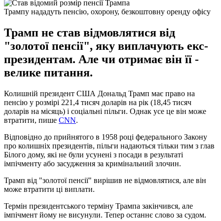
Трампу нададуть пенсію, охорону, безкоштовну оренду офісу
Трамп не став відмовлятися від
"золотої пенсії", яку виплачують екс-
президентам. Але чи отримає він її -
велике питання.
Колишній президент США Дональд Трамп має право на
пенсію у розмірі 221,4 тисяч доларів на рік (18,45 тисяч
доларів на місяць) і соціальні пільги. Однак усе це він може
втратити, пише
CNN
.
Відповідно до прийнятого в 1958 році федерального Закону
про колишніх президентів, пільги надаються тільки тим з глав
Білого дому, які не були усунені з посади в результаті
імпічменту або засудження за кримінальний злочин.
Трамп від "золотої пенсії" вирішив не відмовлятися, але він
може втратити ці виплати.
Термін президентського терміну Трампа закінчився, але
імпічмент йому не висунули. Тепер останнє слово за судом.