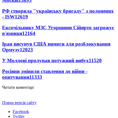
Москві
13895
РФ створила "українську бригаду" з полонених
- ISW
12619
Ексочільнику МЗС Угорщини Сійярто загрожує
в'язниця
12164
Іран висунув США вимоги для розблокування
Ормузу
12023
У Молдові пролунав потужний вибух
11520
Росіяни змінили ставлення до війни -
опитування
11333
Читати коментарі
Повна версія сайту
Facebook
Twitter