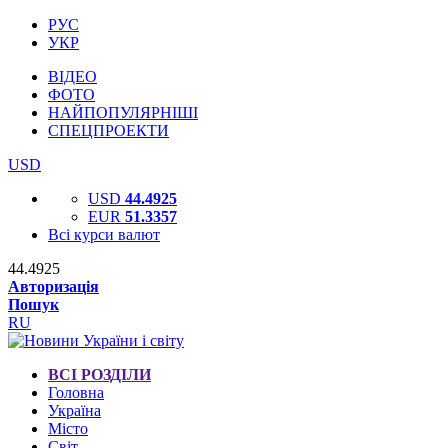
РУС
УКР
ВІДЕО
ФОТО
НАЙПОПУЛЯРНІШІ
СПЕЦПРОЕКТИ
USD
USD
44.4925
EUR
51.3357
Всі курси валют
44.4925
Авторизація
Пошук
RU
ВСІ РОЗДІЛИ
Головна
Україна
Місто
Світ