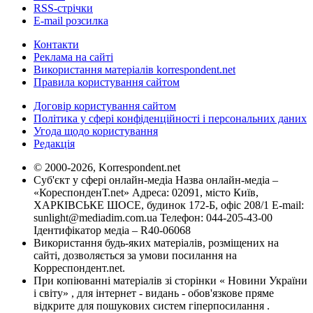
RSS-стрічки
E-mail розсилка
Контакти
Реклама на сайті
Використання матеріалів korrespondent.net
Правила користування сайтом
Договір користування сайтом
Політика у сфері конфіденційності і персональних даних
Угода щодо користування
Редакція
© 2000-2026, Korrespondent.net
Суб'єкт у сфері онлайн-медіа Назва онлайн-медіа –
«КореспонденТ.net» Адреса: 02091, місто Київ,
ХАРКІВСЬКЕ ШОСЕ, будинок 172-Б, офіс 208/1 E-mail:
sunlight@mediadim.com.ua
Телефон: 044-205-43-00
Ідентифікатор медіа – R40-06068
Використання будь-яких матеріалів, розміщених на
сайті, дозволяється за умови посилання на
Корреспондент.net.
При копіюванні матеріалів зі сторінки « Новини України
і світу» , для інтернет - видань - обов'язкове пряме
відкрите для пошукових систем гіперпосилання .