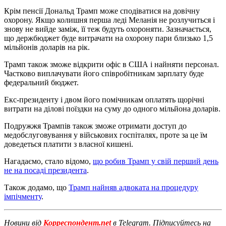
Крім пенсії Дональд Трамп може сподіватися на довічну
охорону. Якщо колишня перша леді Меланія не розлучиться і
знову не вийде заміж, її теж будуть охороняти. Зазначається,
що держбюджет буде витрачати на охорону пари близько 1,5
мільйонів доларів на рік.
Трамп також зможе відкрити офіс в США і найняти персонал.
Частково виплачувати його співробітникам зарплату буде
федеральний бюджет.
Екс-президенту і двом його помічникам оплатять щорічні
витрати на ділові поїздки на суму до одного мільйона доларів.
Подружжя Трампів також зможе отримати доступ до
медобслуговування у військових госпіталях, проте за це їм
доведеться платити з власної кишені.
Нагадаємо, стало відомо,
що робив Трамп у свій перший день
не на посаді президента
.
Також додамо, що
Трамп найняв адвоката на процедуру
імпічменту
.
Новини від
Корреспондент.net
в Telegram. Підписуйтесь на