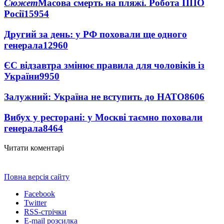
Сюжет
Масова смерть на пляжі. Робота ППО
Росії
15954
Другий за день: у РФ поховали ще одного
генерала
12960
ЄС відзавтра змінює правила для чоловіків із
України
9950
Залужний: Україна не вступить до НАТО
8606
Вибух у ресторані: у Москві таємно поховали
генерала
8464
Читати коментарі
Повна версія сайту
Facebook
Twitter
RSS-стрічки
E-mail розсилка