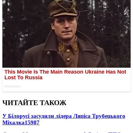
ЧИТАЙТЕ ТАКОЖ
У Білорусі засудили лідера Ляпіса Трубецького
Міхалка
15987