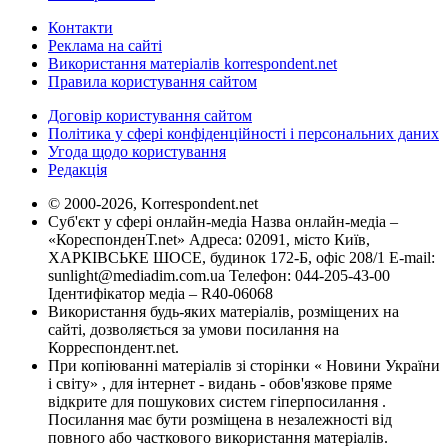
Контакти
Реклама на сайті
Використання матеріалів korrespondent.net
Правила користування сайтом
Договір користування сайтом
Політика у сфері конфіденційності і персональних даних
Угода щодо користування
Редакція
© 2000-2026, Korrespondent.net
Суб'єкт у сфері онлайн-медіа Назва онлайн-медіа –
«КореспонденТ.net» Адреса: 02091, місто Київ,
ХАРКІВСЬКЕ ШОСЕ, будинок 172-Б, офіс 208/1 E-mail:
sunlight@mediadim.com.ua
Телефон: 044-205-43-00
Ідентифікатор медіа – R40-06068
Використання будь-яких матеріалів, розміщених на
сайті, дозволяється за умови посилання на
Корреспондент.net.
При копіюванні матеріалів зі сторінки « Новини України
і світу» , для інтернет - видань - обов'язкове пряме
відкрите для пошукових систем гіперпосилання .
Посилання має бути розміщена в незалежності від
повного або часткового використання матеріалів.