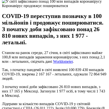
Коронавірус продовжує поширюватися
COVID-19 переступив позначку в 100
мільйонів і продовжує поширюватися.
З початку доби зафіксовано понад 26
810 нових випадків, з них 1 977 -
летальні.
Станом на ранок середи, 27 січня, в світі зафіксовано майже
100,8 млн випадків зараження коронавірусом, з них понад 2,1
млн - летальних, свідчать дані
Worldometer
.
Так, з початку пандемії в світі виявлені 100 839 430 випадків
COVID-19, зокрема 2 167 167 - летальних, одужали 72 864 949
людей.
З початку нової доби зафіксовано 26 810 нових випадків, з
них 17 165 у Мексиці. Загинули 1 977 осіб, в тому числі 1 743
в Мексиці.
Лідерами за кількістю випадків COVID-19 у світовій
статистиці є США (26 011 222), Індія (10 690 279), Бразилія (8