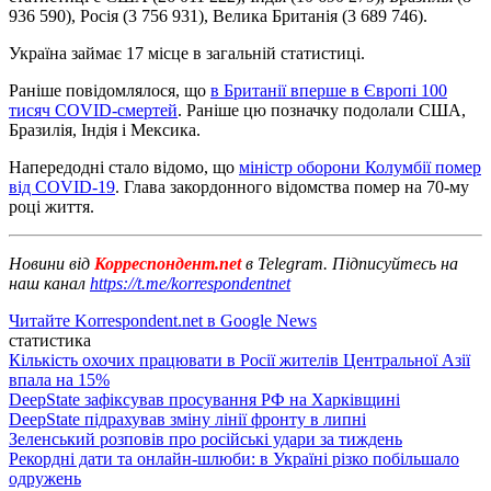
936 590), Росія (3 756 931), Велика Британія (3 689 746).
Україна займає 17 місце в загальній статистиці.
Раніше повідомлялося, що
в Британії вперше в Європі 100
тисяч COVID-смертей
. Раніше цю позначку подолали США,
Бразилія, Індія і Мексика.
Напередодні стало відомо, що
міністр оборони Колумбії помер
від COVID-19
. Глава закордонного відомства помер на 70-му
році життя.
Новини від
Корреспондент.net
в Telegram. Підписуйтесь на
наш канал
https://t.me/korrespondentnet
Читайте Korrespondent.net в Google News
статистика
Кількість охочих працювати в Росії жителів Центральної Азії
впала на 15%
DeepState зафіксував просування РФ на Харківщині
DeepState підрахував зміну лінії фронту в липні
Зеленський розповів про російські удари за тиждень
Рекордні дати та онлайн-шлюби: в Україні різко побільшало
одружень