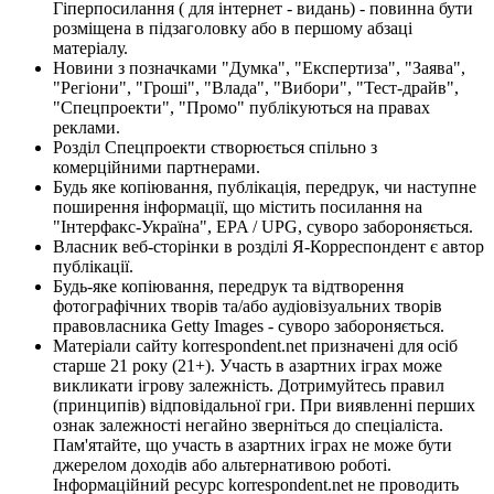
Гіперпосилання ( для інтернет - видань) - повинна бути
розміщена в підзаголовку або в першому абзаці
матеріалу.
Новини з позначками "Думка", "Експертиза", "Заява",
"Регіони", "Гроші", "Влада", "Вибори", "Тест-драйв",
"Спецпроекти", "Промо" публікуються на правах
реклами.
Розділ Спецпроекти створюється спільно з
комерційними партнерами.
Будь яке копіювання, публікація, передрук, чи наступне
поширення інформації, що містить посилання на
"Інтерфакс-Україна", EPA / UPG, суворо забороняється.
Власник веб-сторінки в розділі Я-Корреспондент є автор
публікації.
Будь-яке копіювання, передрук та відтворення
фотографічних творів та/або аудіовізуальних творів
правовласника Getty Images - суворо забороняється.
Матеріали сайту korrespondent.net призначені для осіб
старше 21 року (21+). Участь в азартних іграх може
викликати ігрову залежність. Дотримуйтесь правил
(принципів) відповідальної гри. При виявленні перших
ознак залежності негайно зверніться до спеціаліста.
Пам'ятайте, що участь в азартних іграх не може бути
джерелом доходів або альтернативою роботі.
Інформаційний ресурс korrespondent.net не проводить