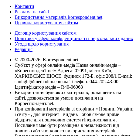
Контакти
Реклама на сайті
Використання матеріалів korrespondent.net
Правила користування сайтом
Договір користування сайтом
Політика у сфері конфіденційності і персональних даних
Угода щодо користування
Редакція
© 2000-2026, Korrespondent.net
Суб'єкт у сфері онлайн-медіа Назва онлайн-медіа –
«КореспонденТ.net» Адреса: 02091, місто Київ,
ХАРКІВСЬКЕ ШОСЕ, будинок 172-Б, офіс 208/1 E-mail:
sunlight@mediadim.com.ua
Телефон: 044-205-43-00
Ідентифікатор медіа – R40-06068
Використання будь-яких матеріалів, розміщених на
сайті, дозволяється за умови посилання на
Корреспондент.net.
При копіюванні матеріалів зі сторінки « Новини України
і світу» , для інтернет - видань - обов'язкове пряме
відкрите для пошукових систем гіперпосилання .
Посилання має бути розміщена в незалежності від
повного або часткового використання матеріалів.