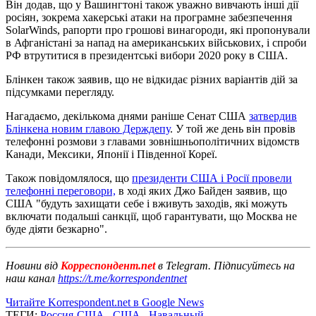
Він додав, що у Вашингтоні також уважно вивчають інші дії
росіян, зокрема хакерські атаки на програмне забезпечення
SolarWinds, рапорти про грошові винагороди, які пропонували
в Афганістані за напад на американських військових, і спроби
РФ втрутитися в президентські вибори 2020 року в США.
Блінкен також заявив, що не відкидає різних варіантів дій за
підсумками перегляду.
Нагадаємо, декількома днями раніше Сенат США
затвердив
Блінкена новим главою Держдепу
. У той же день він провів
телефонні розмови з главами зовнішньополітичних відомств
Канади, Мексики, Японії і Південної Кореї.
Також повідомлялося, що
президенти США і Росії провели
телефонні переговори,
в ході яких Джо Байден заявив, що
США "будуть захищати себе і вживуть заходів, які можуть
включати подальші санкції, щоб гарантувати, що Москва не
буде діяти безкарно".
Новини від
Корреспондент.net
в Telegram. Підписуйтесь на
наш канал
https://t.me/korrespondentnet
Читайте Korrespondent.net в Google News
ТЕГИ:
Россия-США
,
США
,
Навальный