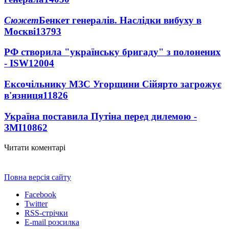
Сюжет
Бенкет генералів. Наслідки вибуху в
Москві
13793
РФ створила "українську бригаду" з полонених
- ISW
12004
Ексочільнику МЗС Угорщини Сійярто загрожує
в'язниця
11826
Україна поставила Путіна перед дилемою -
ЗМІ
10862
Читати коментарі
Повна версія сайту
Facebook
Twitter
RSS-стрічки
E-mail розсилка