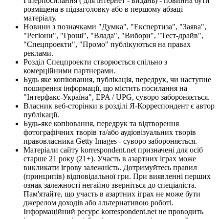
Гіперпосилання ( для інтернет - видань) - повинна бути
розміщена в підзаголовку або в першому абзаці
матеріалу.
Новини з позначками "Думка", "Експертиза", "Заява",
"Регіони", "Гроші", "Влада", "Вибори", "Тест-драйв",
"Спецпроекти", "Промо" публікуються на правах
реклами.
Розділ Спецпроекти створюється спільно з
комерційними партнерами.
Будь яке копіювання, публікація, передрук, чи наступне
поширення інформації, що містить посилання на
"Інтерфакс-Україна", EPA / UPG, суворо забороняється.
Власник веб-сторінки в розділі Я-Корреспондент є автор
публікації.
Будь-яке копіювання, передрук та відтворення
фотографічних творів та/або аудіовізуальних творів
правовласника Getty Images - суворо забороняється.
Матеріали сайту korrespondent.net призначені для осіб
старше 21 року (21+). Участь в азартних іграх може
викликати ігрову залежність. Дотримуйтесь правил
(принципів) відповідальної гри. При виявленні перших
ознак залежності негайно зверніться до спеціаліста.
Пам'ятайте, що участь в азартних іграх не може бути
джерелом доходів або альтернативою роботі.
Інформаційний ресурс korrespondent.net не проводить