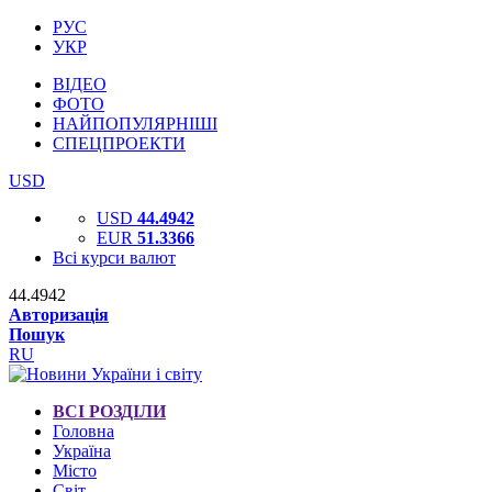
РУС
УКР
ВІДЕО
ФОТО
НАЙПОПУЛЯРНІШІ
СПЕЦПРОЕКТИ
USD
USD
44.4942
EUR
51.3366
Всі курси валют
44.4942
Авторизація
Пошук
RU
ВСІ РОЗДІЛИ
Головна
Україна
Місто
Світ