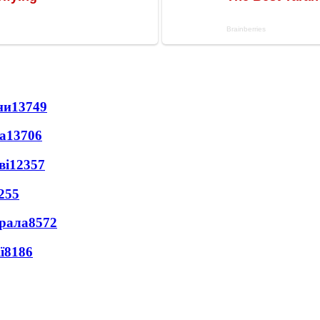
ни
13749
а
13706
ві
12357
255
ерала
8572
ї
8186