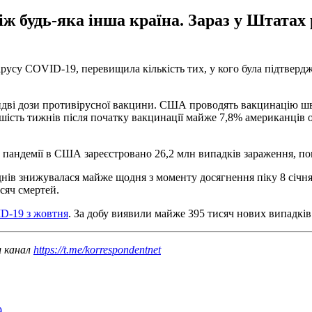
будь-яка інша країна. Зараз у Штатах р
усу COVID-19, перевищила кількість тих, у кого була підтвердже
идві дози противірусної вакцини. США проводять вакцинацію шви
 шість тижнів після початку вакцинації майже 7,8% американців
 пандемії в США зареєстровано 26,2 млн випадків зараження, пом
нів знижувалася майже щодня з моменту досягнення піку 8 січня,
сяч смертей.
ID-19 з жовтня
. За добу виявили майже 395 тисяч нових випадків
ш канал
https://t.me/korrespondentnet
9