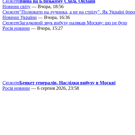
Сюжет
Війна на Близькому Сході. Онлайн
Новини світу
— Вчора, 18:56
Сюжет
"Полювати на лучника, а не на стрілу". Як Україні бор
Новини України
— Вчора, 16:36
Сюжет
Загадковий звук вибуху налякав Москву: що це було
Росія новини
— Вчора, 15:27
Сюжет
Бенкет генералів. Наслідки вибуху в Москві
Росія новини
— 6 серпня 2026, 23:58