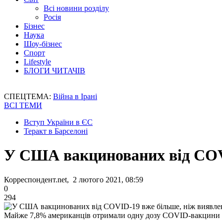
Всі новини розділу
Росія
Бізнес
Наука
Шоу-бізнес
Спорт
Lifestyle
БЛОГИ ЧИТАЧІВ
СПЕЦТЕМА:
Війна в Ірані
ВСІ ТЕМИ
Вступ України в ЄС
Теракт в Барселоні
У США вакцинованих від COVI
Корреспондент.net, 2 лютого 2021, 08:59
0
294
Майже 7,8% американців отримали одну дозу COVID-вакцини