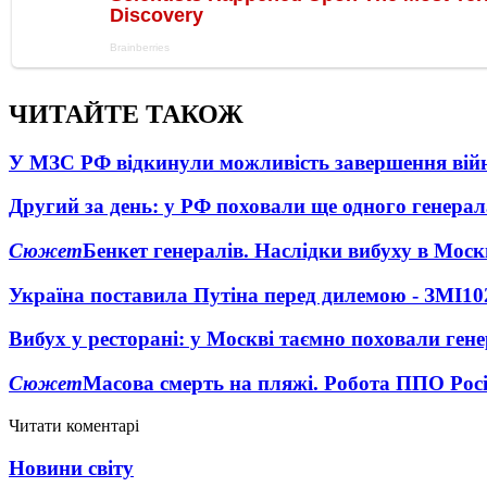
ЧИТАЙТЕ ТАКОЖ
У МЗС РФ відкинули можливість завершення вій
Другий за день: у РФ поховали ще одного генерал
Сюжет
Бенкет генералів. Наслідки вибуху в Моск
Україна поставила Путіна перед дилемою - ЗМІ
10
Вибух у ресторані: у Москві таємно поховали ген
Сюжет
Масова смерть на пляжі. Робота ППО Росі
Читати коментарі
Новини світу