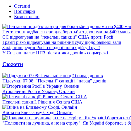
Останні
Популярні
Коментовані
Пентагон придбає лазери для боротьби з дронами на $400 млн -
ЄС відреагував на "пекельні санкції" США проти Росії
Трамп різко відреагував на рішення суду щодо бальної зали
Захід попередив Росію щодо її нових дій у Грузії
У Сизрані палає НПЗ після атаки дронів - соцмережі
Сюжети
Підсумки 07.08: "Пекельні" санкції і "парад" дронів
Вторгнення Росії в Україну. Онлайн
Пекельні санкції. Рішення Сената США
Війна на Близькому Сході. Онлайн
"Полювати на лучника, а не на стрілу". Як Україні боротись з 