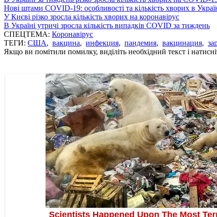
Нові штами COVID-19: особливості та кількість хворих в Украї
У Києві різко зросла кількість хворих на коронавірус
В Україні утричі зросла кількість випадків COVID за тиждень
СПЕЦТЕМА:
Коронавірус
ТЕГИ:
США
,
вакцина
,
инфекция
,
пандемия
,
вакцинация
,
за
Якщо ви помітили помилку, виділіть необхідний текст і натисніт