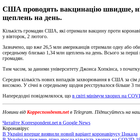
США проводять вакцинацію швидше, ніж 
щеплень на день.
Кількість громадян США, які отримали вакцину проти коронавір
у вівторок, 2 лютого.
Зазначено, що вже 26,5 млн американців отримали одну або об
середньому близько 1,34 млн щеплень на день. Всього за перші
громадян.
Тим часом, за даними університету Джонса Хопкінса, з початку
Середня кількість нових випадків захворювання в США за сім д
високою. У січні в середньому щодня реєструвалося більше 3 ти
Напередодні повідомлялося, що
в світі мінімум хворих на COV
Новини від
Корреспондент.net
в Telegram. Підписуйтесь на на
Читайте Korrespondent.net в Google News
Коронавірус
В Україні вперше виявили новий варіант коронавірусу Цикада
В Україні за тиждень різко зросла кількість хворих на COVID-1