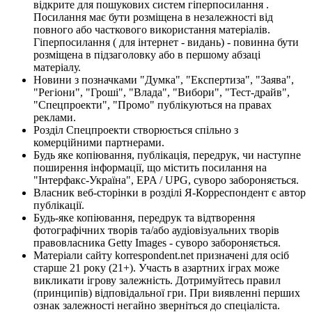
відкрите для пошукових систем гіперпосилання .
Посилання має бути розміщена в незалежності від
повного або часткового використання матеріалів.
Гіперпосилання ( для інтернет - видань) - повинна бути
розміщена в підзаголовку або в першому абзаці
матеріалу.
Новини з позначками "Думка", "Експертиза", "Заява",
"Регіони", "Гроші", "Влада", "Вибори", "Тест-драйв",
"Спецпроекти", "Промо" публікуються на правах
реклами.
Розділ Спецпроекти створюється спільно з
комерційними партнерами.
Будь яке копіювання, публікація, передрук, чи наступне
поширення інформації, що містить посилання на
"Інтерфакс-Україна", EPA / UPG, суворо забороняється.
Власник веб-сторінки в розділі Я-Корреспондент є автор
публікації.
Будь-яке копіювання, передрук та відтворення
фотографічних творів та/або аудіовізуальних творів
правовласника Getty Images - суворо забороняється.
Матеріали сайту korrespondent.net призначені для осіб
старше 21 року (21+). Участь в азартних іграх може
викликати ігрову залежність. Дотримуйтесь правил
(принципів) відповідальної гри. При виявленні перших
ознак залежності негайно зверніться до спеціаліста.