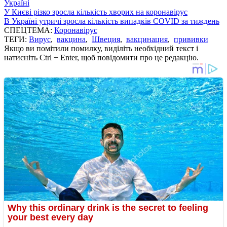
Україні
У Києві різко зросла кількість хворих на коронавірус
В Україні утричі зросла кількість випадків COVID за тиждень
СПЕЦТЕМА:
Коронавірус
ТЕГИ:
Вирус
,
вакцина
,
Швеция
,
вакцинация
,
прививки
Якщо ви помітили помилку, виділіть необхідний текст і
натисніть Ctrl + Enter, щоб повідомити про це редакцію.