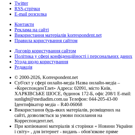
Twitter
RSS-стрічки
E-mail розсилка
Контакти
Реклама на сайті
Використання матеріалів korrespondent.net
Правила користування сайтом
Договір користування сайтом
Політика у сфері конфіденційності і персональних даних
Угода щодо користування
Редакція
© 2000-2026, Korrespondent.net
Суб'єкт у сфері онлайн-медіа Назва онлайн-медіа –
«КореспонденТ.net» Адреса: 02091, місто Київ,
ХАРКІВСЬКЕ ШОСЕ, будинок 172-Б, офіс 208/1 E-mail:
sunlight@mediadim.com.ua
Телефон: 044-205-43-00
Ідентифікатор медіа – R40-06068
Використання будь-яких матеріалів, розміщених на
сайті, дозволяється за умови посилання на
Корреспондент.net.
При копіюванні матеріалів зі сторінки « Новини України
і світу» , для інтернет - видань - обов'язкове пряме