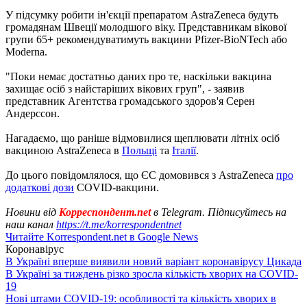
У підсумку робити ін'єкції препаратом AstraZeneca будуть
громадянам Швеції молодшого віку. Представникам вікової
групи 65+ рекомендуватимуть вакцини Pfizer-BioNTech або
Moderna.
"Поки немає достатньо даних про те, наскільки вакцина
захищає осіб з найстаріших вікових груп", - заявив
представник Агентства громадського здоров'я Серен
Андерссон.
Нагадаємо, що раніше відмовилися щеплювати літніх осіб
вакциною AstraZeneca в
Польщі
та
Італії
.
До цього повідомлялося, що ЄС домовився з AstraZeneca
про
додаткові дози
COVID-вакцини.
Новини від
Корреспондент.net
в Telegram. Підписуйтесь на
наш канал
https://t.me/korrespondentnet
Читайте Korrespondent.net в Google News
Коронавірус
В Україні вперше виявили новий варіант коронавірусу Цикада
В Україні за тиждень різко зросла кількість хворих на COVID-
19
Нові штами COVID-19: особливості та кількість хворих в