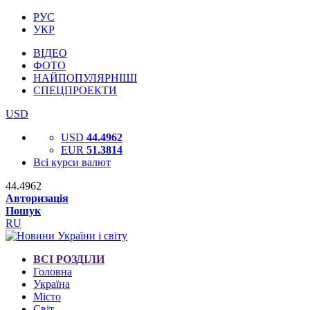
РУС
УКР
ВІДЕО
ФОТО
НАЙПОПУЛЯРНІШІ
СПЕЦПРОЕКТИ
USD
USD
44.4962
EUR
51.3814
Всі курси валют
44.4962
Авторизація
Пошук
RU
ВСІ РОЗДІЛИ
Головна
Україна
Місто
Світ