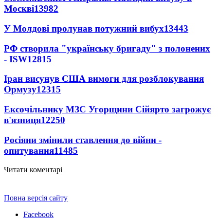
Москві
13982
У Молдові пролунав потужний вибух
13443
РФ створила "українську бригаду" з полонених
- ISW
12815
Іран висунув США вимоги для розблокування
Ормузу
12315
Ексочільнику МЗС Угорщини Сійярто загрожує
в'язниця
12250
Росіяни змінили ставлення до війни -
опитування
11485
Читати коментарі
Повна версія сайту
Facebook