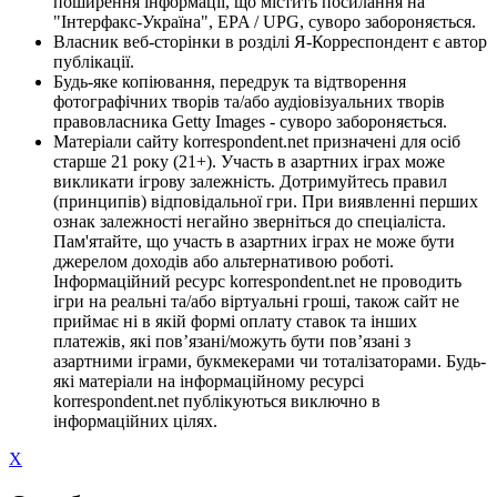
поширення інформації, що містить посилання на
"Інтерфакс-Україна", EPA / UPG, суворо забороняється.
Власник веб-сторінки в розділі Я-Корреспондент є автор
публікації.
Будь-яке копіювання, передрук та відтворення
фотографічних творів та/або аудіовізуальних творів
правовласника Getty Images - суворо забороняється.
Матеріали сайту korrespondent.net призначені для осіб
старше 21 року (21+). Участь в азартних іграх може
викликати ігрову залежність. Дотримуйтесь правил
(принципів) відповідальної гри. При виявленні перших
ознак залежності негайно зверніться до спеціаліста.
Пам'ятайте, що участь в азартних іграх не може бути
джерелом доходів або альтернативою роботі.
Інформаційний ресурс korrespondent.net не проводить
ігри на реальні та/або віртуальні гроші, також сайт не
приймає ні в якій формі оплату ставок та інших
платежів, які пов’язані/можуть бути пов’язані з
азартними іграми, букмекерами чи тоталізаторами. Будь-
які матеріали на інформаційному ресурсі
korrespondent.net публікуються виключно в
інформаційних цілях.
X