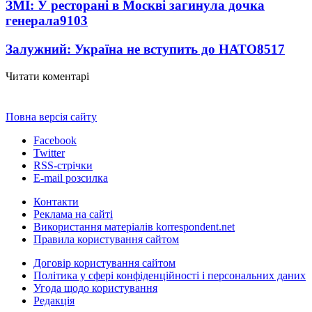
ЗМІ: У ресторані в Москві загинула дочка
генерала
9103
Залужний: Україна не вступить до НАТО
8517
Читати коментарі
Повна версія сайту
Facebook
Twitter
RSS-стрічки
E-mail розсилка
Контакти
Реклама на сайті
Використання матеріалів korrespondent.net
Правила користування сайтом
Договір користування сайтом
Політика у сфері конфіденційності і персональних даних
Угода щодо користування
Редакція