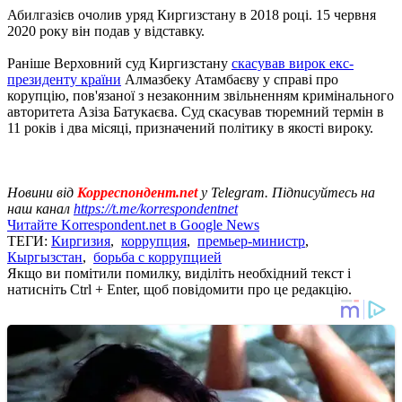
Абилгазієв очолив уряд Киргизстану в 2018 році. 15 червня
2020 року він подав у відставку.
Раніше Верховний суд Киргизстану
скасував вирок екс-
президенту країни
Алмазбеку Атамбаєву у справі про
корупцію, пов'язаної з незаконним звільненням кримінального
авторитета Азіза Батукаєва. Суд скасував тюремний термін в
11 років і два місяці, призначений політику в якості вироку.
Новини від
Корреспондент.net
у Telegram. Підписуйтесь на
наш канал
https://t.me/korrespondentnet
Читайте Korrespondent.net в Google News
ТЕГИ:
Киргизия
,
коррупция
,
премьер-министр
,
Кыргызстан
,
борьба с коррупцией
Якщо ви помітили помилку, виділіть необхідний текст і
натисніть Ctrl + Enter, щоб повідомити про це редакцію.