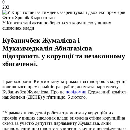
0
203
Фото: Sputnik Кыргызстан
У Киргизстані активно борються з корупцією у вищих
ешелонах влади
Кубаничбек Жумалієва і
Мухаммедкалія Абилгазієва
підозрюють у корупції та незаконному
збагаченні.
Правоохоронці Киргизстану затримали за підозрою в корупції
колишнього прем'єр-міністра країни, депутата парламенту
Кубаничбек Жумаліева. Про це
повідомив
Державний комітет
нацбезпеки (ДКНБ) у п'ятницю, 5 лютого.
"У рамках проведеної роботи з демонтажу корупційних
проявів у вищих ешелонах влади виявлена ​​стійка корупційна
схема за участю депутата парламенту Жумалієва, який
повідомлений про підозру у вчиненні злочину, передбаченого