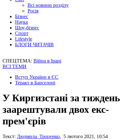
Всі новини розділу
Росія
Бізнес
Наука
Шоу-бізнес
Спорт
Lifestyle
БЛОГИ ЧИТАЧІВ
СПЕЦТЕМА:
Війна в Ірані
ВСІ ТЕМИ
Вступ України в ЄС
Теракт в Барселоні
У Киргизстані за тиждень
заарештували двох екс-
прем'єрів
Текст:
Людмила Троценко
, 5 лютого 2021, 10:54