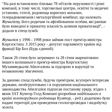
"На разі встановлено близько 78 об'єктів нерухомості і різні
компанії, в тому числі, торговельні центри, освітні та медичні
установи, готелі, родовища корисних копалин,
телерадіокомпанія і металургійний комбінат, що належать
Жумалієву, його родичам та афілійованим особам, які раніше
були виведені в приватну власність шляхом приватизації", -
додали в спецслужбі.
Жумалієв у 1996 - 1998 роки займав пост прем'єр-міністра
Киргизстану. З 2015 року - депутат парламенту країни від
фракції Бір Бол (Будь єдиний).
Також 26 січня було затримано та 28 січня заарештовано
іншого колишнього прем'єр-міністра Киргизстану
Мухаммедкалія Абилгазієва за підозрою в корупції та
незаконному збагаченні.
За даними спецслужби, будучи прем'єром, всупереч інтересам
держави, необгрунтовано і в порушення національного
законодавства Абилгазієв підписав постанову уряду, згідно з
яким ЗАТ Кумтор Голд Компані (
розробник найбільшого в
країні золоторудного родовища Кумтор, - ред.
) додатково були
надані території для проведення геологорозвідки і видобутку
золота.