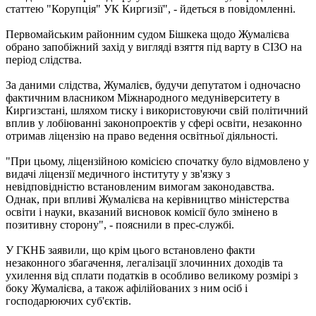
статтею "Корупція" УК Киргизії", - йдеться в повідомленні.
Первомайським районним судом Бішкека щодо Жумалієва
обрано запобіжний захід у вигляді взяття під варту в СІЗО на
період слідства.
За даними слідства, Жумалієв, будучи депутатом і одночасно
фактичним власником Міжнародного медуніверситету в
Киргизстані, шляхом тиску і використовуючи свій політичний
вплив у лобіюванні законопроектів у сфері освіти, незаконно
отримав ліцензію на право ведення освітньої діяльності.
"При цьому, ліцензійною комісією спочатку було відмовлено у
видачі ліцензії медичного інституту у зв'язку з
невідповідністю встановленим вимогам законодавства.
Однак, при впливі Жумалієва на керівництво міністерства
освіти і науки, вказаний висновок комісії було змінено в
позитивну сторону", - пояснили в прес-службі.
У ГКНБ заявили, що крім цього встановлено факти
незаконного збагачення, легалізації злочинних доходів та
ухилення від сплати податків в особливо великому розмірі з
боку Жумалієва, а також афілійованих з ним осіб і
господарюючих суб'єктів.