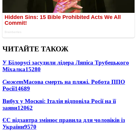
ЧИТАЙТЕ ТАКОЖ
У Білорусі засудили лідера Ляпіса Трубецького
Міхалка
15280
Сюжет
Масова смерть на пляжі. Робота ППО
Росії
14689
Вибух у Москві: Італія відповіла Росії на її
заяви
12062
ЄС відзавтра змінює правила для чоловіків із
України
9570