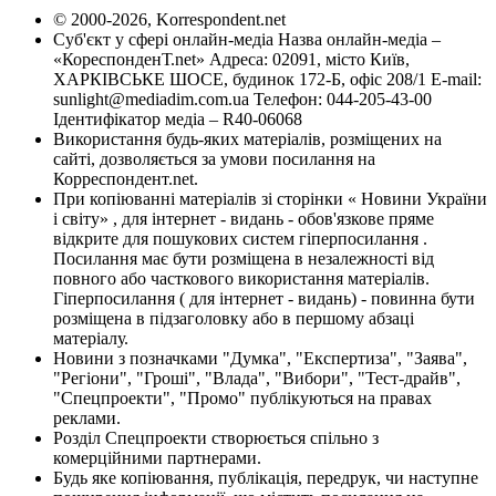
© 2000-2026, Korrespondent.net
Суб'єкт у сфері онлайн-медіа Назва онлайн-медіа –
«КореспонденТ.net» Адреса: 02091, місто Київ,
ХАРКІВСЬКЕ ШОСЕ, будинок 172-Б, офіс 208/1 E-mail:
sunlight@mediadim.com.ua
Телефон: 044-205-43-00
Ідентифікатор медіа – R40-06068
Використання будь-яких матеріалів, розміщених на
сайті, дозволяється за умови посилання на
Корреспондент.net.
При копіюванні матеріалів зі сторінки « Новини України
і світу» , для інтернет - видань - обов'язкове пряме
відкрите для пошукових систем гіперпосилання .
Посилання має бути розміщена в незалежності від
повного або часткового використання матеріалів.
Гіперпосилання ( для інтернет - видань) - повинна бути
розміщена в підзаголовку або в першому абзаці
матеріалу.
Новини з позначками "Думка", "Експертиза", "Заява",
"Регіони", "Гроші", "Влада", "Вибори", "Тест-драйв",
"Спецпроекти", "Промо" публікуються на правах
реклами.
Розділ Спецпроекти створюється спільно з
комерційними партнерами.
Будь яке копіювання, публікація, передрук, чи наступне