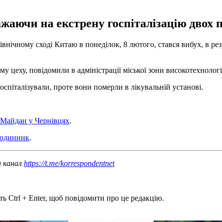
жаючи на екстрену госпіталізацію двох 
північному сході Китаю в понеділок, 8 лютого, стався вибух, в 
у цеху, повідомили в адміністрації міської зони високотехнолог
госпіталізували, проте вони померли в лікувальній установі.
 Майдан у Чернівцях
.
годинник
.
ш канал
https://t.me/korrespondentnet
ь Ctrl + Enter, щоб повідомити про це редакцію.