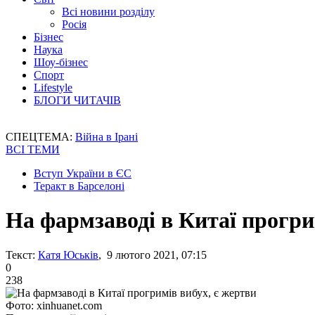
Всі новини розділу
Росія
Бізнес
Наука
Шоу-бізнес
Спорт
Lifestyle
БЛОГИ ЧИТАЧІВ
СПЕЦТЕМА:
Війна в Ірані
ВСІ ТЕМИ
Вступ України в ЄС
Теракт в Барселоні
На фармзаводі в Китаї прогри
Текст:
Катя Юськів
, 9 лютого 2021, 07:15
0
238
Фото: xinhuanet.com