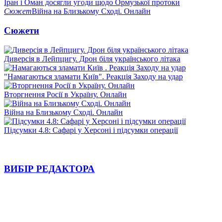
Іран і Оман досягли угоди щодо Ормузької протоки
Сюжет
Війна на Близькому Сході. Онлайн
Сюжети
Диверсія в Лейпцигу. Дрон біля українського літака
"Намагаються зламати Київ". Реакція Заходу на удар
Вторгнення Росії в Україну. Онлайн
Війна на Близькому Сході. Онлайн
Підсумки 4.8: Сафарі у Херсоні і підсумки операції
ВИБІР РЕДАКТОРА