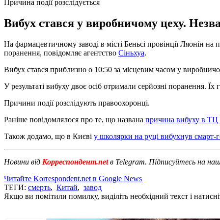
Причина події розслідується
Вибух стався у виробничому цеху. Незва
На фармацевтичному заводі в місті Беньсі провінції Ляонін на 
поранення, повідомляє агентство
Сіньхуа
.
Вибух стався приблизно о 10:50 за місцевим часом у виробничом
У результаті вибуху двоє осіб отримали серйозні поранення. Їх 
Причини події розслідують правоохоронці.
Раніше повідомлялося про те, що названа
причина вибуху в ТЦ
Також додамо, що в Києві
у школярки на руці вибухнув смарт-
Новини від
Корреспондент.net
в Telegram. Підписуйтесь на на
Читайте Korrespondent.net в Google News
ТЕГИ:
смерть
,
Китай
,
завод
Якщо ви помітили помилку, виділіть необхідний текст і натисніт