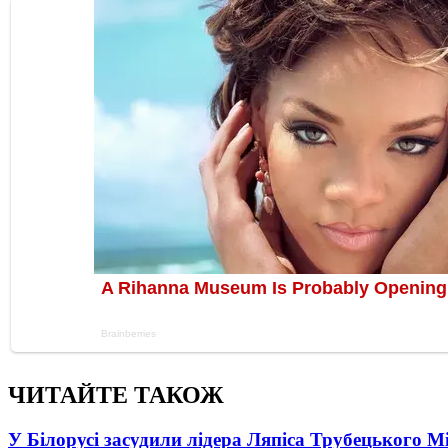
ЧИТАЙТЕ ТАКОЖ
У Білорусі засудили лідера Ляпіса Трубецького М