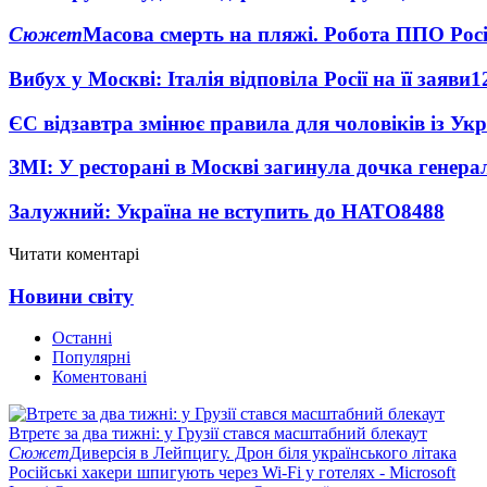
Сюжет
Масова смерть на пляжі. Робота ППО Росі
Вибух у Москві: Італія відповіла Росії на її заяви
1
ЄС відзавтра змінює правила для чоловіків із Ук
ЗМІ: У ресторані в Москві загинула дочка генера
Залужний: Україна не вступить до НАТО
8488
Читати коментарі
Новини світу
Останні
Популярні
Коментовані
Втретє за два тижні: у Грузії стався масштабний блекаут
Сюжет
Диверсія в Лейпцигу. Дрон біля українського літака
Російські хакери шпигують через Wi-Fi у готелях - Microsoft