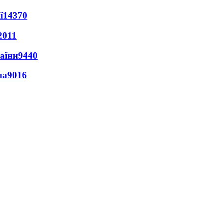
ї
14370
2011
раїни
9440
ла
9016