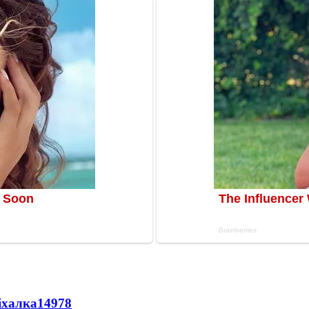
іхалка
14978