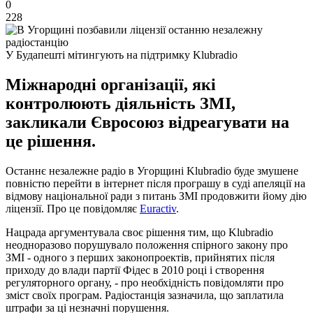
0
228
У Будапешті мітингують на підтримку Klubradio
Міжнародні організації, які
контролюють діяльність ЗМІ,
закликали Євросоюз відреагувати на
це рішення.
Останнє незалежне радіо в Угорщині Klubradio буде змушене
повністю перейти в інтернет після програшу в суді апеляції на
відмову національної ради з питань ЗМІ продовжити йому дію
ліцензії. Про це повідомляє
Euractiv
.
Нацрада аргументувала своє рішення тим, що Klubradio
неодноразово порушувало положення спірного закону про
ЗМІ - одного з перших законопроектів, прийнятих після
приходу до влади партії Фідес в 2010 році і створення
регуляторного органу, - про необхідність повідомляти про
зміст своїх програм. Радіостанція зазначила, що заплатила
штрафи за ці незначні порушення.