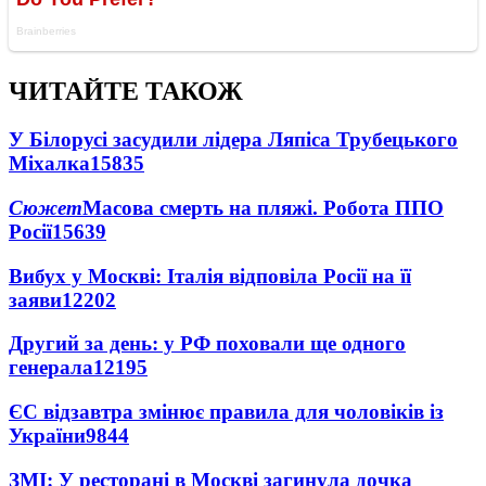
ЧИТАЙТЕ ТАКОЖ
У Білорусі засудили лідера Ляпіса Трубецького
Міхалка
15835
Сюжет
Масова смерть на пляжі. Робота ППО
Росії
15639
Вибух у Москві: Італія відповіла Росії на її
заяви
12202
Другий за день: у РФ поховали ще одного
генерала
12195
ЄС відзавтра змінює правила для чоловіків із
України
9844
ЗМІ: У ресторані в Москві загинула дочка