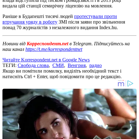
влада відступила під тиском громадськості і в 2013 році
видала цій станції семирічну ліцензію на мовлення.
Раніше в Будапешті тисячі людей
протестували проти
втручання уряду в роботу
ЗМІ після заяви про звільнення
понад 70 журналістів з незалежного видання Index.hu.
Новини від
Корреспондент.net
в Telegram. Підписуйтесь на
наш канал
https://t.me/korrespondentnet
Читайте Korrespondent.net в Google News
ТЕГИ:
Свобода слова
,
СМИ
,
Венгрия
,
радио
Якщо ви помітили помилку, виділіть необхідний текст і
натисніть Ctrl + Enter, щоб повідомити про це редакцію.