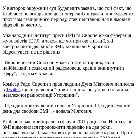
У вівторок окружний суд Будапешта заявив, що той факт, що
Klubradio не оскаржило два попередніх штрафи, присуджених
протягом семирічного періоду, став підставою для відмови в
ліцензії на частоту.
Міжнародний інститут преси (IPI) та Європейська федерація
журналістів (EFJ), а також ще чотири організації, які
контролюють діяльність ЗМІ, закликали Євросоюз
відреагувати на це рішення.
"Європейський Союз не може стояти осторонь, коли
найбільший незалежний радіомовець країни викинутий з
ефіру", - йдеться в заяві.
Комісар Ради Європи з прав людини Дуня Міятович написала
в
Twitter
, що це рішення "ставить під загрозу долю останньої
незалежної радіостанції Угорщини".
"Ще один приглушений голос в Угорщині. Ще один сумний
день для свободи ЗМІ", - додала Міятович.
Klubradio вже прибирали з ефіру в 2011 році. Тоді Нацрада зі
ЗМІ відмовилася продовжити ліцензію на два роки,
незважаючи на кілька судових рішень на користь радіо. Проте