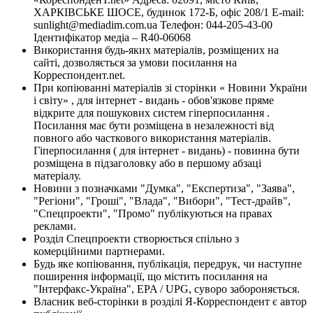
ХАРКІВСЬКЕ ШОСЕ, будинок 172-Б, офіс 208/1 E-mail:
sunlight@mediadim.com.ua
Телефон: 044-205-43-00
Ідентифікатор медіа – R40-06068
Використання будь-яких матеріалів, розміщених на
сайті, дозволяється за умови посилання на
Корреспондент.net.
При копіюванні матеріалів зі сторінки « Новини України
і світу» , для інтернет - видань - обов'язкове пряме
відкрите для пошукових систем гіперпосилання .
Посилання має бути розміщена в незалежності від
повного або часткового використання матеріалів.
Гіперпосилання ( для інтернет - видань) - повинна бути
розміщена в підзаголовку або в першому абзаці
матеріалу.
Новини з позначками "Думка", "Експертиза", "Заява",
"Регіони", "Гроші", "Влада", "Вибори", "Тест-драйв",
"Спецпроекти", "Промо" публікуються на правах
реклами.
Розділ Спецпроекти створюється спільно з
комерційними партнерами.
Будь яке копіювання, публікація, передрук, чи наступне
поширення інформації, що містить посилання на
"Інтерфакс-Україна", EPA / UPG, суворо забороняється.
Власник веб-сторінки в розділі Я-Корреспондент є автор