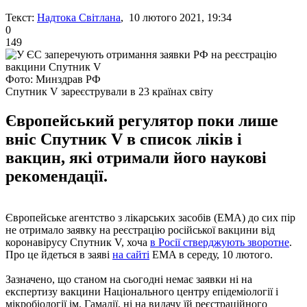
Текст:
Надтока Світлана
, 10 лютого 2021, 19:34
0
149
Фото: Минздрав РФ
Спутник V зареєстрували в 23 країнах світу
Європейський регулятор поки лише
вніс Спутник V в список ліків і
вакцин, які отримали його наукові
рекомендації.
Європейське агентство з лікарських засобів (EMA) до сих пір
не отримало заявку на реєстрацію російської вакцини від
коронавірусу Спутник V, хоча
в Росії стверджують зворотне
.
Про це йдеться в заяві
на сайті
EMA в середу, 10 лютого.
Зазначено, що станом на сьогодні немає заявки ні на
експертизу вакцини Національного центру епідеміології і
мікробіології ім. Гамалії, ні на видачу їй реєстраційного