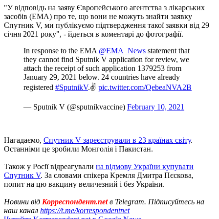
"У відповідь на заяву Європейського агентства з лікарських
засобів (ЕМА) про те, що вони не можуть знайти заявку
Спутник V, ми публікуємо підтвердження такої заявки від 29
січня 2021 року", - йдеться в коментарі до фотографії.
In response to the EMA
@EMA_News
statement that
they cannot find Sputnik V application for review, we
attach the receipt of such application 1379253 from
January 29, 2021 below. 24 countries have already
registered
#SputnikV
.✌️
pic.twitter.com/QebeaNVA2B
— Sputnik V (@sputnikvaccine)
February 10, 2021
Нагадаємо,
Спутник V зареєстрували в 23 країнах світу
.
Останніми це зробили Монголія і Пакистан.
Також у Росії відреагували
на відмову України купувати
Спутник V
. За словами спікера Кремля Дмитра Пєскова,
попит на цю вакцину величезний і без України.
Новини від
Корреспондент.net
в Telegram. Підписуйтесь на
наш канал
https://t.me/korrespondentnet