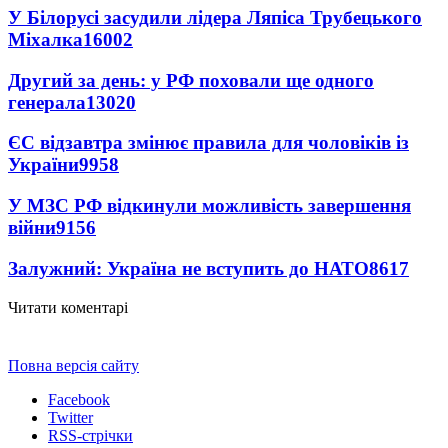
У Білорусі засудили лідера Ляпіса Трубецького
Міхалка
16002
Другий за день: у РФ поховали ще одного
генерала
13020
ЄС відзавтра змінює правила для чоловіків із
України
9958
У МЗС РФ відкинули можливість завершення
війни
9156
Залужний: Україна не вступить до НАТО
8617
Читати коментарі
Повна версія сайту
Facebook
Twitter
RSS-стрічки