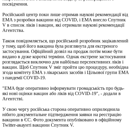
посвідчення.
Російський центр поки лише отримав наукові рекомендації від
EMA з розробки вакцини від COVID, і EMA внесло Спутник
V в список ліків і вакцин, які отримали наукові рекомендації
Агентства.
Також повідомляється, що російський розробник зацікавлений
у тому, щоб його вакцина була розглянута для екстреного
застосування. Офіційний дозвіл на продаж потім може бути
видано в дуже короткі терміни. Однак екстрене застосування
розглядається виключно для найбільш перспективних ліків і
вакцин. Щоб Спутник V зміг пройти цю процедуру, необхідна
згода комітету EMA з лікарських засобів і Цільової групи EMA
з пандемії COVID-19.
"EMA буде оперативно інформувати громадськість про будь-
які нові оцінки вакцин або ліків від COVID-19", - додали в
Агентстві.
У свою чергу російська сторона оперативно оприлюднила
нібито документальне підтвердження заявки на реєстрацію
вакцини в ЄС. Фото документа опубліковано в офіційному
Twitter-акаунті вакцини Спутник V.