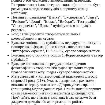
повного або часткового використання матеріалів.
Гіперпосилання ( для інтернет - видань) - повинна бути
розміщена в підзаголовку або в першому абзаці
матеріалу.
Новини з позначками "Думка", "Експертиза", "Заява",
"Регіони", "Гроші", "Влада", "Вибори", "Тест-драйв",
"Спецпроекти", "Промо" публікуються на правах
реклами.
Розділ Спецпроекти створюється спільно з
комерційними партнерами.
Будь яке копіювання, публікація, передрук, чи наступне
поширення інформації, що містить посилання на
"Інтерфакс-Україна", EPA / UPG, суворо забороняється.
Власник веб-сторінки в розділі Я-Корреспондент є автор
публікації.
Будь-яке копіювання, передрук та відтворення
фотографічних творів та/або аудіовізуальних творів
правовласника Getty Images - суворо забороняється.
Матеріали сайту korrespondent.net призначені для осіб
старше 21 року (21+). Участь в азартних іграх може
викликати ігрову залежність. Дотримуйтесь правил
(принципів) відповідальної гри. При виявленні перших
ознак залежності негайно зверніться до спеціаліста.
Пам'ятайте, що участь в азартних іграх не може бути
джерелом доходів або альтернативою роботі.