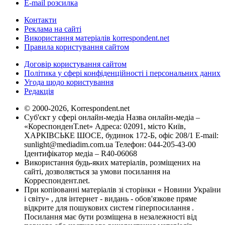
E-mail розсилка
Контакти
Реклама на сайті
Використання матеріалів korrespondent.net
Правила користування сайтом
Договір користування сайтом
Політика у сфері конфіденційності і персональних даних
Угода щодо користування
Редакція
© 2000-2026, Korrespondent.net
Суб'єкт у сфері онлайн-медіа Назва онлайн-медіа –
«КореспонденТ.net» Адреса: 02091, місто Київ,
ХАРКІВСЬКЕ ШОСЕ, будинок 172-Б, офіс 208/1 E-mail:
sunlight@mediadim.com.ua
Телефон: 044-205-43-00
Ідентифікатор медіа – R40-06068
Використання будь-яких матеріалів, розміщених на
сайті, дозволяється за умови посилання на
Корреспондент.net.
При копіюванні матеріалів зі сторінки « Новини України
і світу» , для інтернет - видань - обов'язкове пряме
відкрите для пошукових систем гіперпосилання .
Посилання має бути розміщена в незалежності від