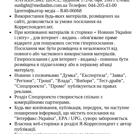
sunlight@mediadim.com.ua
Телефон: 044-205-43-00
Ідентифікатор медіа – R40-06068
Використання будь-яких матеріалів, розміщених на
сайті, дозволяється за умови посилання на
Корреспондент.net.
При копіюванні матеріалів зі сторінки « Новини України
і світу» , для інтернет - видань - обов'язкове пряме
відкрите для пошукових систем гіперпосилання .
Посилання має бути розміщена в незалежності від
повного або часткового використання матеріалів.
Гіперпосилання ( для інтернет - видань) - повинна бути
розміщена в підзаголовку або в першому абзаці
матеріалу.
Новини з позначками "Думка", "Експертиза", "Заява",
"Регіони", "Гроші", "Влада", "Вибори", "Тест-драйв",
"Спецпроекти", "Промо" публікуються на правах
реклами.
Розділ Спецпроекти створюється спільно з
комерційними партнерами.
Будь яке копіювання, публікація, передрук, чи наступне
поширення інформації, що містить посилання на
"Інтерфакс-Україна", EPA / UPG, суворо забороняється.
Власник веб-сторінки в розділі Я-Корреспондент є автор
публікації.