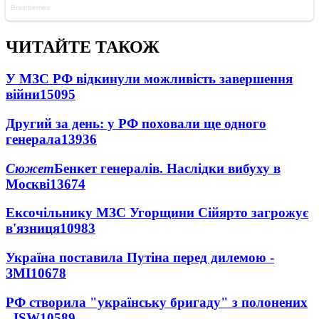
ЧИТАЙТЕ ТАКОЖ
У МЗС РФ відкинули можливість завершення
війни
15095
Другий за день: у РФ поховали ще одного
генерала
13936
Сюжет
Бенкет генералів. Наслідки вибуху в
Москві
13674
Ексочільнику МЗС Угорщини Сійярто загрожує
в'язниця
10983
Україна поставила Путіна перед дилемою -
ЗМІ
10678
РФ створила "українську бригаду" з полонених
- ISW
10589