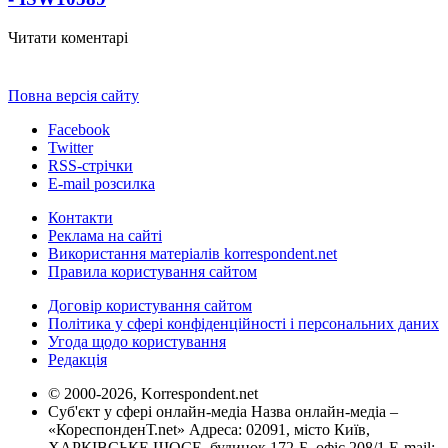
Читати коментарі
Повна версія сайту
Facebook
Twitter
RSS-стрічки
E-mail розсилка
Контакти
Реклама на сайті
Використання матеріалів korrespondent.net
Правила користування сайтом
Договір користування сайтом
Політика у сфері конфіденційності і персональних даних
Угода щодо користування
Редакція
© 2000-2026, Korrespondent.net
Суб'єкт у сфері онлайн-медіа Назва онлайн-медіа –
«КореспонденТ.net» Адреса: 02091, місто Київ,
ХАРКІВСЬКЕ ШОСЕ, будинок 172-Б, офіс 208/1 E-mail: