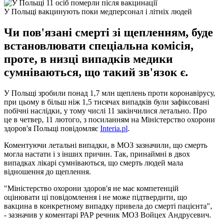
У Польщі вакцинують поки медперсонал і літніх людей
Чи пов'язані смерті зі щепленням, буде
встановлювати спеціальна комісія,
проте, в низці випадків медики
сумніваються, що такий зв'язок є.
У Польщі зробили понад 1,7 млн ​​щеплень проти коронавірусу,
при цьому в більш ніж 1,5 тисячах випадків були зафіксовані
побічні наслідки, у тому числі 11 закінчилися летально. Про
це в четвер, 11 лютого, з посиланням на Міністерство охорони
здоров'я Польщі повідомляє
Interia.pl
.
Коментуючи летальні випадки, в МОЗ зазначили, що смерть
могла настати і з інших причин. Так, принаймні в двох
випадках лікарі сумніваються, що смерть людей мала
відношення до щеплення.
"Міністерство охорони здоров'я не має компетенцій
оцінювати ці повідомлення і не може підтвердити, що
вакцина в конкретному випадку привела до смерті пацієнта",
- зазначив у коментарі РАР речник МОЗ Войцех Андрусевич.