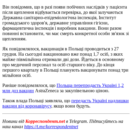
Він повідомив, що в разі появи побічних наслідків у пацієнта
після щеплення відбувається перевірка, до якої залучаються
Державна санітарно-епідеміологічна інспекція, Інститут
громадського здоров'я, державне управління гігієни,
фармацевтична інспекція і виробник вакцини. Вони разом
повинні встановити, чи має смерть конкретної особи зв'язок зі
щепленням.
Як повідомлялося, вакцинація в Польщі проводиться з 27
грудня. На сьогодні вакциновано вже понад 1,7 осіб, з яких
майже півмільйона отримали дві дози. Йдеться в основному
про медичний персонал та осіб старшого віку. До кінця
першого кварталу в Польщі планують вакцинувати понад три
мільйони осіб.
Раніше повідомлялося, що
Польща перепродасть Україні 1,2
млн доз вакцин
AstraZeneca за закупівельною ціною.
Також влада Польщі заявляла, що
передасть Україні надлишки
вакцин від коронавірусу
, якщо вони будуть.
Новини від
Корреспондент.net
в Telegram. Підписуйтесь на
наш канал
https://t.me/korrespondentnet