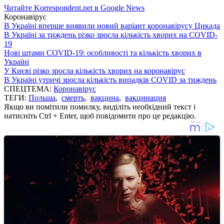
Читайте Korrespondent.net в Google News
Коронавірус
В Україні вперше виявили новий варіант коронавірусу Цикада
В Україні за тиждень різко зросла кількість хворих на COVID-
19
Нові штами COVID-19: особливості та кількість хворих в
Україні
У Києві різко зросла кількість хворих на коронавірус
В Україні утричі зросла кількість випадків COVID за тиждень
СПЕЦТЕМА:
Коронавірус
ТЕГИ:
Польша
,
смерть
,
вакцина
,
вакцинация
Якщо ви помітили помилку, виділіть необхідний текст і
натисніть Ctrl + Enter, щоб повідомити про це редакцію.