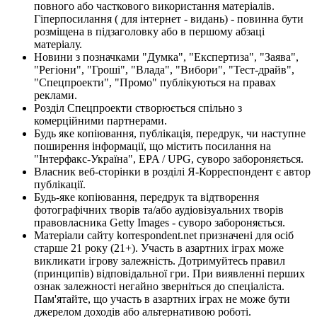
повного або часткового використання матеріалів.
Гіперпосилання ( для інтернет - видань) - повинна бути
розміщена в підзаголовку або в першому абзаці
матеріалу.
Новини з позначками "Думка", "Експертиза", "Заява",
"Регіони", "Гроші", "Влада", "Вибори", "Тест-драйв",
"Спецпроекти", "Промо" публікуються на правах
реклами.
Розділ Спецпроекти створюється спільно з
комерційними партнерами.
Будь яке копіювання, публікація, передрук, чи наступне
поширення інформації, що містить посилання на
"Інтерфакс-Україна", EPA / UPG, суворо забороняється.
Власник веб-сторінки в розділі Я-Корреспондент є автор
публікації.
Будь-яке копіювання, передрук та відтворення
фотографічних творів та/або аудіовізуальних творів
правовласника Getty Images - суворо забороняється.
Матеріали сайту korrespondent.net призначені для осіб
старше 21 року (21+). Участь в азартних іграх може
викликати ігрову залежність. Дотримуйтесь правил
(принципів) відповідальної гри. При виявленні перших
ознак залежності негайно зверніться до спеціаліста.
Пам'ятайте, що участь в азартних іграх не може бути
джерелом доходів або альтернативою роботі.