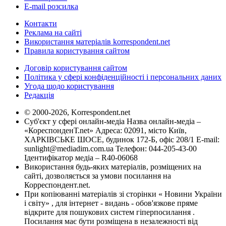
E-mail розсилка
Контакти
Реклама на сайті
Використання матеріалів korrespondent.net
Правила користування сайтом
Договір користування сайтом
Політика у сфері конфіденційності і персональних даних
Угода щодо користування
Редакція
© 2000-2026, Korrespondent.net
Суб'єкт у сфері онлайн-медіа Назва онлайн-медіа –
«КореспонденТ.net» Адреса: 02091, місто Київ,
ХАРКІВСЬКЕ ШОСЕ, будинок 172-Б, офіс 208/1 E-mail:
sunlight@mediadim.com.ua
Телефон: 044-205-43-00
Ідентифікатор медіа – R40-06068
Використання будь-яких матеріалів, розміщених на
сайті, дозволяється за умови посилання на
Корреспондент.net.
При копіюванні матеріалів зі сторінки « Новини України
і світу» , для інтернет - видань - обов'язкове пряме
відкрите для пошукових систем гіперпосилання .
Посилання має бути розміщена в незалежності від