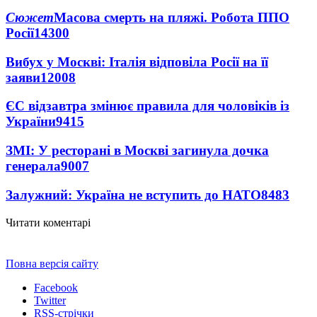
Сюжет
Масова смерть на пляжі. Робота ППО
Росії
14300
Вибух у Москві: Італія відповіла Росії на її
заяви
12008
ЄС відзавтра змінює правила для чоловіків із
України
9415
ЗМІ: У ресторані в Москві загинула дочка
генерала
9007
Залужний: Україна не вступить до НАТО
8483
Читати коментарі
Повна версія сайту
Facebook
Twitter
RSS-стрічки