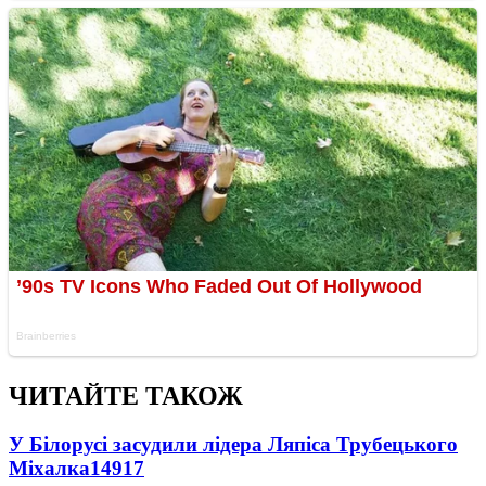
ЧИТАЙТЕ ТАКОЖ
У Білорусі засудили лідера Ляпіса Трубецького
Міхалка
14917