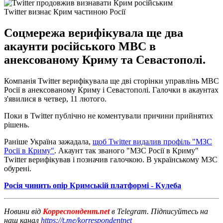
Twitter визнає Крим частиною Росії
Соцмережа верифікувала ще два
акаунти російського МВС в
анексованому Криму та Севастополі.
Компанія Twitter верифікувала ще дві сторінки управлінь МВС
Росії в анексованому Криму і Севастополі. Галочки в акаунтах
з'явилися в четвер, 11 лютого.
Поки в Twitter публічно не коментували причини прийнятих
рішень.
Раніше Україна зажадала,
щоб Twitter видалив профіль "МЗС
Росії в Криму"
. Акаунт так званого "МЗС Росії в Криму"
Twitter верифікував і позначив галочкою. В українському МЗС
обурені.
Росія чинить опір Кримській платформі - Кулеба
Новини від
Корреспондент.net
в Telegram. Підписуйтесь на
наш канал
https://t.me/korrespondentnet