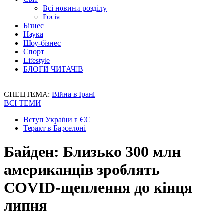
Всі новини розділу
Росія
Бізнес
Наука
Шоу-бізнес
Спорт
Lifestyle
БЛОГИ ЧИТАЧІВ
СПЕЦТЕМА:
Війна в Ірані
ВСІ ТЕМИ
Вступ України в ЄС
Теракт в Барселоні
Байден: Близько 300 млн
американців зроблять
COVID-щеплення до кінця
липня