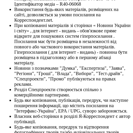
Ідентифікатор медіа – R40-06068
Використання будь-яких матеріалів, розміщених на
сайті, дозволяється за умови посилання на
Корреспондент.net.
При копіюванні матеріалів зі сторінки « Новини України
і світу» , для інтернет - видань - обов'язкове пряме
відкрите для пошукових систем гіперпосилання .
Посилання має бути розміщена в незалежності від
повного або часткового використання матеріалів.
Гіперпосилання ( для інтернет - видань) - повинна бути
розміщена в підзаголовку або в першому абзаці
матеріалу.
Новини з позначками "Думка", "Експертиза", "Заява",
"Регіони", "Гроші", "Влада", "Вибори", "Тест-драйв",
"Спецпроекти", "Промо" публікуються на правах
реклами.
Розділ Спецпроекти створюється спільно з
комерційними партнерами.
Будь яке копіювання, публікація, передрук, чи наступне
поширення інформації, що містить посилання на
"Інтерфакс-Україна", EPA / UPG, суворо забороняється.
Власник веб-сторінки в розділі Я-Корреспондент є автор
публікації.
Будь-яке копіювання, передрук та відтворення
фотографічних творів та/або аудіовізуальних творів