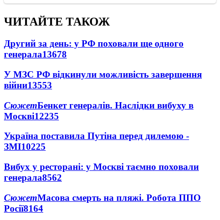
ЧИТАЙТЕ ТАКОЖ
Другий за день: у РФ поховали ще одного
генерала
13678
У МЗС РФ відкинули можливість завершення
війни
13553
Сюжет
Бенкет генералів. Наслідки вибуху в
Москві
12235
Україна поставила Путіна перед дилемою -
ЗМІ
10225
Вибух у ресторані: у Москві таємно поховали
генерала
8562
Сюжет
Масова смерть на пляжі. Робота ППО
Росії
8164