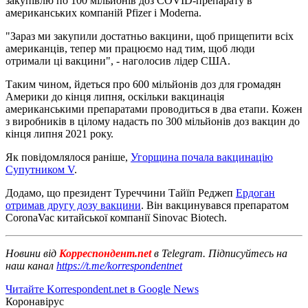
закупівлю по 100 мільйонів доз COVID-препарату в
американських компаній Pfizer і Moderna.
"Зараз ми закупили достатньо вакцини, щоб прищепити всіх
американців, тепер ми працюємо над тим, щоб люди
отримали ці вакцини", - наголосив лідер США.
Таким чином, йдеться про 600 мільйонів доз для громадян
Америки до кінця липня, оскільки вакцинація
американськими препаратами проводиться в два етапи. Кожен
з виробників в цілому надасть по 300 мільйонів доз вакцин до
кінця липня 2021 року.
Як повідомлялося раніше,
Угорщина почала вакцинацію
Супутником V
.
Додамо, що президент Туреччини Тайїп Реджеп
Ердоган
отримав другу дозу вакцини
. Він вакцинувався препаратом
CoronaVac китайської компанії Sinovac Biotech.
Новини від
Корреспондент.net
в Telegram. Підписуйтесь на
наш канал
https://t.me/korrespondentnet
Читайте Korrespondent.net в Google News
Коронавірус