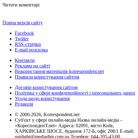
Читати коментарі
Повна версія сайту
Facebook
Twitter
RSS-стрічки
E-mail розсилка
Контакти
Реклама на сайті
Використання матеріалів korrespondent.net
Правила користування сайтом
Договір користування сайтом
Політика у сфері конфіденційності і персональних даних
Угода щодо користування
Редакція
© 2000-2026, Korrespondent.net
Суб'єкт у сфері онлайн-медіа Назва онлайн-медіа –
«КореспонденТ.net» Адреса: 02091, місто Київ,
ХАРКІВСЬКЕ ШОСЕ, будинок 172-Б, офіс 208/1 E-mail:
sunlight@mediadim.com.ua
Телефон: 044-205-43-00