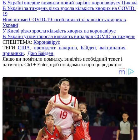
В Україні вперше виявили новий варіант коронавірусу Цикада
В Україні за тиждень різко зросла кількість хворих на COVID-
19
Нові штами COVID-19: особливості та кількість хворих в
Україні
У Києві різко зросла кількість хворих на коронавірус
В Україні утричі зросла кількість випадків COVID за тиждень
СПЕЦТЕМА:
Коронавірус
ТЕГИ:
США
,
президент
,
вакцина
,
Байден
,
вакцинация
,
прививки
,
Джо Байден
Якщо ви помітили помилку, виділіть необхідний текст і
натисніть Ctrl + Enter, щоб повідомити про це редакцію.