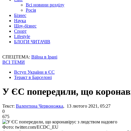
Всі новини розділу
Росія
Бізнес
Наука
Шоу-бізнес
Спорт
Lifestyle
БЛОГИ ЧИТАЧІВ
СПЕЦТЕМА:
Війна в Ірані
ВСІ ТЕМИ
Вступ України в ЄС
Теракт в Барселоні
У ЄС попередили, що коронаві
Текст:
Валентина Червоножка
, 13 лютого 2021, 05:27
0
675
Фото: twitter.com/ECDC_EU