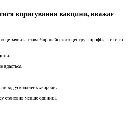
битися коригування вакцини, вважає
о це заявила глава Європейського центру з профілактики та
цини.
е вдасться.
ерли від ускладнень хвороби.
усу становив менше одиниці.