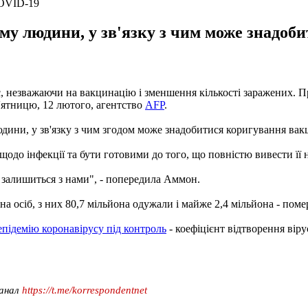
COVID-19
зму людини, у зв'язку з чим може знадо
 незважаючи на вакцинацію і зменшення кількості заражених. Пр
ятницю, 12 лютого, агентство
AFP
.
дини, у зв'язку з чим згодом може знадобитися коригування вак
одо інфекції та бути готовими до того, що повністю вивести її н
) залишиться з нами", - попередила Аммон.
на осіб, з них 80,7 мільйона одужали і майже 2,4 мільйона - пом
епідемію коронавірусу під контроль
- коефіцієнт відтворення вір
канал
https://t.me/korrespondentnet