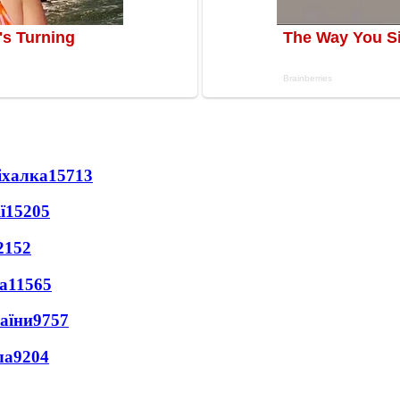
іхалка
15713
ї
15205
2152
а
11565
раїни
9757
ла
9204