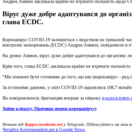
Андреа Аммон закликала країни не втрачати пильність щодо 
Вірус дуже добре адаптувався до органі
глава ECDC.
Коронавірус COVID-19 залишиться з людством на тривалий час,
контролю захворювань (ECDC) Андреа Аммон, повідомило в п'
На думку Аммон, вірус дуже добре адаптувався до організму лю
Крім того, глава ECDC закликала країни не втрачати пильність щ
"Ми повинні бути готовими до того, що він (коронавірус - ред.
За останніми даними, у світі COVID-19 заразилися 108,7 мільйо
Як повідомлялося, британцям вперше за півроку
вдалося взяти 
Зміни клімату. Причина появи коронавірусу
Новини від
Корреспондент.net
у Telegram. Підписуйтесь на наш 
Читайте Korrespondent.net в Google News