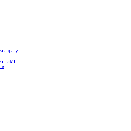
ти справу
ет - ЗМІ
ів