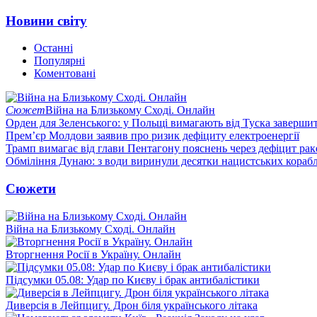
Новини світу
Останні
Популярні
Коментовані
Сюжет
Війна на Близькому Сході. Онлайн
Орден для Зеленського: у Польщі вимагають від Туска заверши
Прем’єр Молдови заявив про ризик дефіциту електроенергії
Трамп вимагає від глави Пентагону пояснень через дефіцит рак
Обміління Дунаю: з води виринули десятки нацистських корабл
Сюжети
Війна на Близькому Сході. Онлайн
Вторгнення Росії в Україну. Онлайн
Підсумки 05.08: Удар по Києву і брак антибалістики
Диверсія в Лейпцигу. Дрон біля українського літака