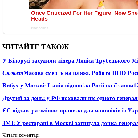
ЧИТАЙТЕ ТАКОЖ
У Білорусі засудили лідера Ляпіса Трубецького М
Сюжет
Масова смерть на пляжі. Робота ППО Росі
Вибух у Москві: Італія відповіла Росії на її заяви
1
Другий за день: у РФ поховали ще одного генерал
ЄС відзавтра змінює правила для чоловіків із Ук
ЗМІ: У ресторані в Москві загинула дочка генера
Читати коментарі