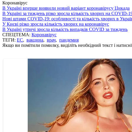
Коронавірус
В Україні вперше виявили новий варіант коронавірусу Цикада
В Україні за тиждень різко зросла кількість хворих на COVID-1
Нові штами COVID-19: особливості та кількість хворих в Украї
У Києві різко зросла кількість хворих на коронавірус
В Україні утричі зросла кількість випадків COVID за тиждень
СПЕЦТЕМА:
Коронавірус
ТЕГИ:
ЕС
,
вакцина
,
врач
,
пандемия
Якщо ви помітили помилку, виділіть необхідний текст і натисніт