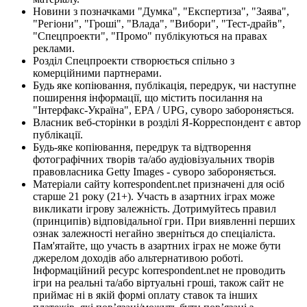
Новини з позначками "Думка", "Експертиза", "Заява",
"Регіони", "Гроші", "Влада", "Вибори", "Тест-драйв",
"Спецпроекти", "Промо" публікуються на правах
реклами.
Розділ Спецпроекти створюється спільно з
комерційними партнерами.
Будь яке копіювання, публікація, передрук, чи наступне
поширення інформації, що містить посилання на
"Інтерфакс-Україна", EPA / UPG, суворо забороняється.
Власник веб-сторінки в розділі Я-Корреспондент є автор
публікації.
Будь-яке копіювання, передрук та відтворення
фотографічних творів та/або аудіовізуальних творів
правовласника Getty Images - суворо забороняється.
Матеріали сайту korrespondent.net призначені для осіб
старше 21 року (21+). Участь в азартних іграх може
викликати ігрову залежність. Дотримуйтесь правил
(принципів) відповідальної гри. При виявленні перших
ознак залежності негайно зверніться до спеціаліста.
Пам'ятайте, що участь в азартних іграх не може бути
джерелом доходів або альтернативою роботі.
Інформаційний ресурс korrespondent.net не проводить
ігри на реальні та/або віртуальні гроші, також сайт не
приймає ні в якій формі оплату ставок та інших