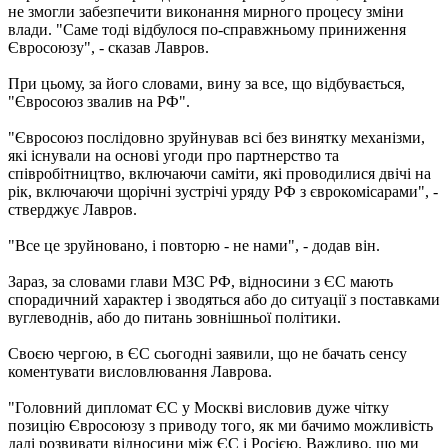
не змогли забезпечити виконання мирного процесу зміни
влади. "Саме тоді відбулося по-справжньому приниження
Євросоюзу", - сказав Лавров.
При цьому, за його словами, вину за все, що відбувається,
"Євросоюз звалив на РФ".
"Євросоюз послідовно зруйнував всі без винятку механізми,
які існували на основі угоди про партнерство та
співробітництво, включаючи саміти, які проводилися двічі на
рік, включаючи щорічні зустрічі уряду РФ з єврокомісарами", -
стверджує Лавров.
"Все це зруйновано, і повторю - не нами", - додав він.
Зараз, за ​​словами глави МЗС РФ, відносини з ЄС мають
спорадичний характер і зводяться або до ситуації з поставками
вуглеводнів, або до питань зовнішньої політики.
Своєю чергою, в ЄС сьогодні заявили, що не бачать сенсу
коментувати висловлювання Лаврова.
"Головний дипломат ЄС у Москві висловив дуже чітку
позицію Євросоюзу з приводу того, як ми бачимо можливість
далі розвивати відносини між ЄС і Росією. Важливо, що ми