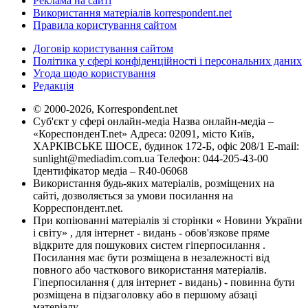
Реклама на сайті
Використання матеріалів korrespondent.net
Правила користування сайтом
Договір користування сайтом
Політика у сфері конфіденційності і персональних даних
Угода щодо користування
Редакція
© 2000-2026, Korrespondent.net
Суб'єкт у сфері онлайн-медіа Назва онлайн-медіа –
«КореспонденТ.net» Адреса: 02091, місто Київ,
ХАРКІВСЬКЕ ШОСЕ, будинок 172-Б, офіс 208/1 E-mail:
sunlight@mediadim.com.ua
Телефон: 044-205-43-00
Ідентифікатор медіа – R40-06068
Використання будь-яких матеріалів, розміщених на
сайті, дозволяється за умови посилання на
Корреспондент.net.
При копіюванні матеріалів зі сторінки « Новини України
і світу» , для інтернет - видань - обов'язкове пряме
відкрите для пошукових систем гіперпосилання .
Посилання має бути розміщена в незалежності від
повного або часткового використання матеріалів.
Гіперпосилання ( для інтернет - видань) - повинна бути
розміщена в підзаголовку або в першому абзаці
матеріалу.