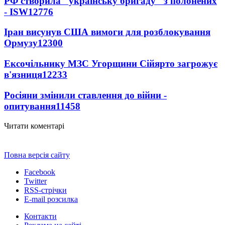
РФ створила "українську бригаду" з полонених
- ISW
12776
Іран висунув США вимоги для розблокування
Ормузу
12300
Ексочільнику МЗС Угорщини Сійярто загрожує
в'язниця
12233
Росіяни змінили ставлення до війни -
опитування
11458
Читати коментарі
Повна версія сайту
Facebook
Twitter
RSS-стрічки
E-mail розсилка
Контакти