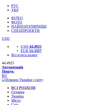
РУС
УКР
ВІДЕО
ФОТО
НАЙПОПУЛЯРНІШІ
СПЕЦПРОЕКТИ
USD
USD
44.4925
EUR
51.3357
Всі курси валют
44.4925
Авторизація
Пошук
RU
ВСІ РОЗДІЛИ
Головна
Україна
Місто
Світ