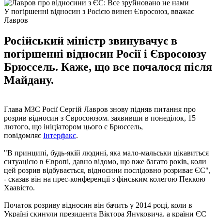
У погіршенні відносин з Росією винен Євросоюз, вважає
Лавров
Російський міністр звинувачує в
погіршенні відносин Росії і Євросоюзу
Брюссель. Каже, що все почалося після
Майдану.
Глава МЗС Росії Сергій Лавров знову підняв питання про
розрив відносин з Євросоюзом. заявивши в понеділок, 15
лютого, що ініціатором цього є Брюссель,
повідомляє
Інтерфакс
.
"В принципі, будь-якій людині, яка мало-мальськи цікавиться
ситуацією в Європі, давно відомо, що вже багато років, коли
цей розрив відбувається, відносини послідовно розриває ЄС",
- сказав він на прес-конференції з фінським колегою Пеккою
Хаавісто.
Початок розриву відносин він бачить у 2014 році, коли в
Україні скинули президента Віктора Януковича, а країни ЄС