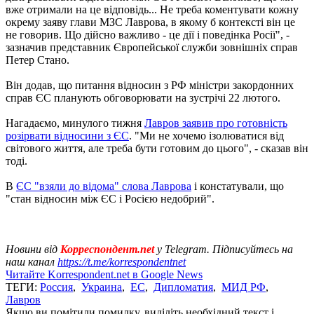
вже отримали на це відповідь... Не треба коментувати кожну
окрему заяву глави МЗС Лаврова, в якому б контексті він це
не говорив. Що дійсно важливо - це дії і поведінка Росії", -
зазначив представник Європейської служби зовнішніх справ
Петер Стано.
Він додав, що питання відносин з РФ міністри закордонних
справ ЄС планують обговорювати на зустрічі 22 лютого.
Нагадаємо, минулого тижня
Лавров заявив про готовність
розірвати відносини з ЄС
. "Ми не хочемо ізолюватися від
світового життя, але треба бути готовим до цього", - сказав він
тоді.
В
ЄС "взяли до відома" слова Лаврова
і констатували, що
"стан відносин між ЄС і Росією недобрий".
Новини від
Корреспондент.net
у Telegram. Підписуйтесь на
наш канал
https://t.me/korrespondentnet
Читайте Korrespondent.net в Google News
ТЕГИ:
Россия
,
Украина
,
ЕС
,
Дипломатия
,
МИД РФ
,
Лавров
Якщо ви помітили помилку, виділіть необхідний текст і