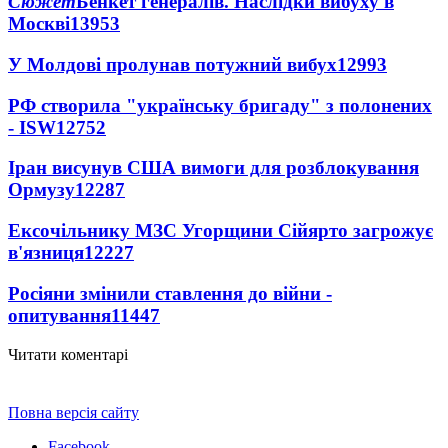
Сюжет
Бенкет генералів. Наслідки вибуху в
Москві
13953
У Молдові пролунав потужний вибух
12993
РФ створила "українську бригаду" з полонених
- ISW
12752
Іран висунув США вимоги для розблокування
Ормузу
12287
Ексочільнику МЗС Угорщини Сійярто загрожує
в'язниця
12227
Росіяни змінили ставлення до війни -
опитування
11447
Читати коментарі
Повна версія сайту
Facebook