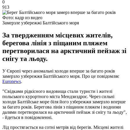
0
913
Фото: кадр из видео
Замерзле узбережжі Балтійського моря
За твердженням місцевих жителів,
берегова лінія з піщаним пляжем
перетворилася на арктичний пейзаж зі
снігу та льоду.
У Європі через аномальні холоди вперше за багато років
замерзло узбережжя Балтійського моря. Про це повідомляє
Euronews
.
"Свідками рідкісного видовища стали туристи і жителі
польського курортного міста Мендзиздроє. Через сильні
холоди Балтійське море біля його узбережжя замерзло вперше
за багато років. Берегова лінія з піщаним пляжем і водними
далями перетворилася на арктичний пейзаж зі снігу та льоду",
- йдеться в повідомленні.
Лід простягається на сотні метрів від берегів. Місцеві жителі