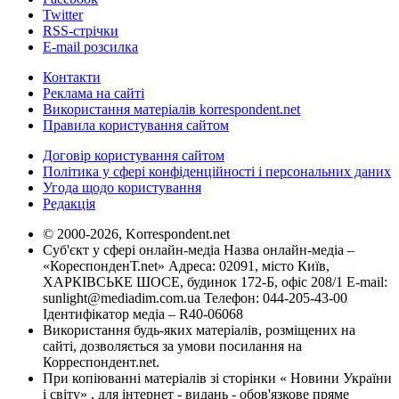
Twitter
RSS-стрічки
E-mail розсилка
Контакти
Реклама на сайті
Використання матеріалів korrespondent.net
Правила користування сайтом
Договір користування сайтом
Політика у сфері конфіденційності і персональних даних
Угода щодо користування
Редакція
© 2000-2026, Korrespondent.net
Суб'єкт у сфері онлайн-медіа Назва онлайн-медіа –
«КореспонденТ.net» Адреса: 02091, місто Київ,
ХАРКІВСЬКЕ ШОСЕ, будинок 172-Б, офіс 208/1 E-mail:
sunlight@mediadim.com.ua
Телефон: 044-205-43-00
Ідентифікатор медіа – R40-06068
Використання будь-яких матеріалів, розміщених на
сайті, дозволяється за умови посилання на
Корреспондент.net.
При копіюванні матеріалів зі сторінки « Новини України
і світу» , для інтернет - видань - обов'язкове пряме