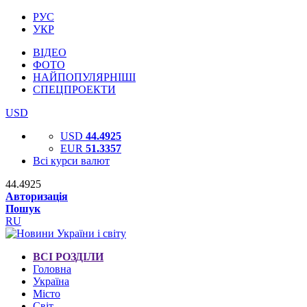
РУС
УКР
ВІДЕО
ФОТО
НАЙПОПУЛЯРНІШІ
СПЕЦПРОЕКТИ
USD
USD
44.4925
EUR
51.3357
Всі курси валют
44.4925
Авторизація
Пошук
RU
ВСІ РОЗДІЛИ
Головна
Україна
Місто
Світ