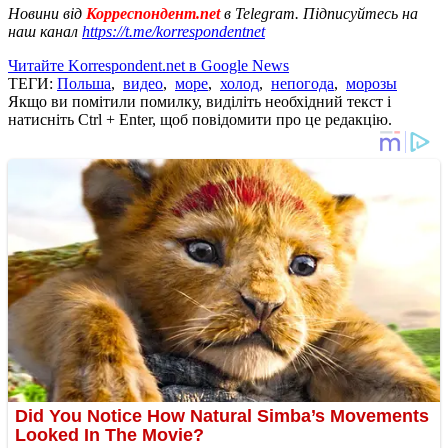
Новини від
Корреспондент.net
в Telegram. Підписуйтесь на
наш канал
https://t.me/korrespondentnet
Читайте Korrespondent.net в Google News
ТЕГИ:
Польша
,
видео
,
море
,
холод
,
непогода
,
морозы
Якщо ви помітили помилку, виділіть необхідний текст і
натисніть Ctrl + Enter, щоб повідомити про це редакцію.