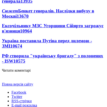
генерала
13935
Сюжет
Бенкет генералів. Наслідки вибуху в
Москві
13670
Ексочільнику МЗС Угорщини Сійярто загрожує
в'язниця
10964
Україна поставила Путіна перед дилемою -
ЗМІ
10674
РФ створила "українську бригаду" з полонених
- ISW
10575
Читати коментарі
Повна версія сайту
Facebook
Twitter
RSS-стрічки
E-mail розсилка