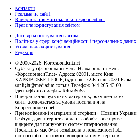
Контакти
Реклама на сайті
Використання матеріалів korrespondent.net
Правила користування сайтом
Договір користування сайтом
Політика у сфері конфіденційності і персональних даних
Угода щодо користування
Редакція
© 2000-2026, Korrespondent.net
Суб'єкт у сфері онлайн-медіа Назва онлайн-медіа –
«КореспонденТ.net» Адреса: 02091, місто Київ,
ХАРКІВСЬКЕ ШОСЕ, будинок 172-Б, офіс 208/1 E-mail:
sunlight@mediadim.com.ua
Телефон: 044-205-43-00
Ідентифікатор медіа – R40-06068
Використання будь-яких матеріалів, розміщених на
сайті, дозволяється за умови посилання на
Корреспондент.net.
При копіюванні матеріалів зі сторінки « Новини України
і світу» , для інтернет - видань - обов'язкове пряме
відкрите для пошукових систем гіперпосилання .
Посилання має бути розміщена в незалежності від
повного або часткового використання матеріалів.