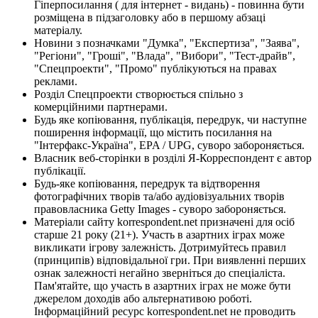
Гіперпосилання ( для інтернет - видань) - повинна бути
розміщена в підзаголовку або в першому абзаці
матеріалу.
Новини з позначками "Думка", "Експертиза", "Заява",
"Регіони", "Гроші", "Влада", "Вибори", "Тест-драйв",
"Спецпроекти", "Промо" публікуються на правах
реклами.
Розділ Спецпроекти створюється спільно з
комерційними партнерами.
Будь яке копіювання, публікація, передрук, чи наступне
поширення інформації, що містить посилання на
"Інтерфакс-Україна", EPA / UPG, суворо забороняється.
Власник веб-сторінки в розділі Я-Корреспондент є автор
публікації.
Будь-яке копіювання, передрук та відтворення
фотографічних творів та/або аудіовізуальних творів
правовласника Getty Images - суворо забороняється.
Матеріали сайту korrespondent.net призначені для осіб
старше 21 року (21+). Участь в азартних іграх може
викликати ігрову залежність. Дотримуйтесь правил
(принципів) відповідальної гри. При виявленні перших
ознак залежності негайно зверніться до спеціаліста.
Пам'ятайте, що участь в азартних іграх не може бути
джерелом доходів або альтернативою роботі.
Інформаційний ресурс korrespondent.net не проводить