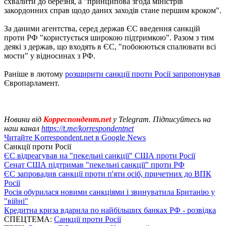
схвалити до березня, а "принципова згода міністрів
закордонних справ щодо даних заходів стане першим кроком".
За даними агентства, серед держав ЄС введення санкцій
проти РФ "користується широкою підтримкою". Разом з тим
деякі з держав, що входять в ЄС, "побоюються спалювати всі
мости" у відносинах з РФ.
Раніше в лютому
розширити санкції проти Росії запропонував
Європарламент.
Новини від
Корреспондент.net
у Telegram. Підписуйтесь на
наш канал
https://t.me/korrespondentnet
Читайте Korrespondent.net в Google News
Санкції проти Росії
ЄС відреагував на "пекельні санкції" США проти Росії
Сенат США підтримав "пекельні санкції" проти РФ
ЄС запровадив санкції проти п'яти осіб, причетних до ВПК
Росії
Росія обурилася новими санкціями і звинуватила Британію у
"війні"
Кредитна криза вдарила по найбільших банках РФ - розвідка
СПЕЦТЕМА:
Санкції проти Росії