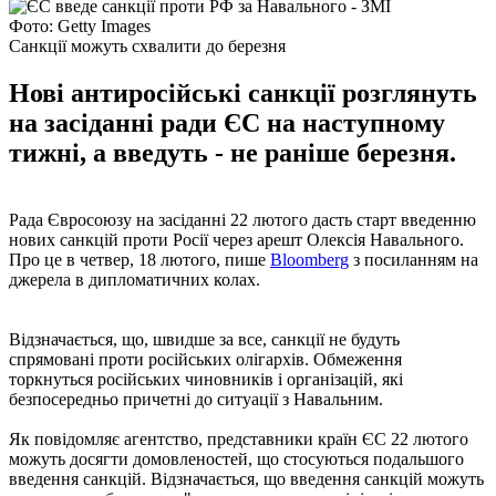
Фото: Getty Images
Санкції можуть схвалити до березня
Нові антиросійські санкції розглянуть
на засіданні ради ЄС на наступному
тижні, а введуть - не раніше березня.
Рада Євросоюзу на засіданні 22 лютого дасть старт введенню
нових санкцій проти Росії через арешт Олексія Навального.
Про це в четвер, 18 лютого, пише
Bloomberg
з посиланням на
джерела в дипломатичних колах.
Відзначається, що, швидше за все, санкції не будуть
спрямовані проти російських олігархів. Обмеження
торкнуться російських чиновників і організацій, які
безпосередньо причетні до ситуації з Навальним.
Як повідомляє агентство, представники країн ЄС 22 лютого
можуть досягти домовленостей, що стосуються подальшого
введення санкцій. Відзначається, що введення санкцій можуть