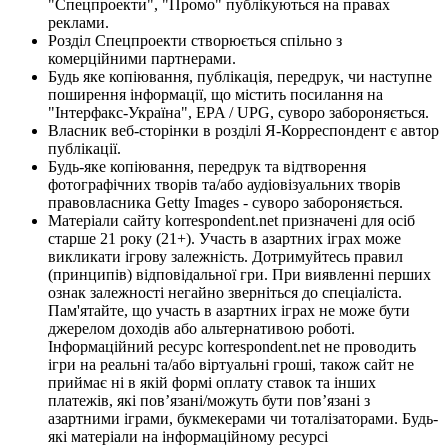
"Спецпроекти", "Промо" публікуються на правах
реклами.
Розділ Спецпроекти створюється спільно з
комерційними партнерами.
Будь яке копіювання, публікація, передрук, чи наступне
поширення інформації, що містить посилання на
"Інтерфакс-Україна", EPA / UPG, суворо забороняється.
Власник веб-сторінки в розділі Я-Корреспондент є автор
публікації.
Будь-яке копіювання, передрук та відтворення
фотографічних творів та/або аудіовізуальних творів
правовласника Getty Images - суворо забороняється.
Матеріали сайту korrespondent.net призначені для осіб
старше 21 року (21+). Участь в азартних іграх може
викликати ігрову залежність. Дотримуйтесь правил
(принципів) відповідальної гри. При виявленні перших
ознак залежності негайно зверніться до спеціаліста.
Пам'ятайте, що участь в азартних іграх не може бути
джерелом доходів або альтернативою роботі.
Інформаційний ресурс korrespondent.net не проводить
ігри на реальні та/або віртуальні гроші, також сайт не
приймає ні в якій формі оплату ставок та інших
платежів, які пов’язані/можуть бути пов’язані з
азартними іграми, букмекерами чи тоталізаторами. Будь-
які матеріали на інформаційному ресурсі