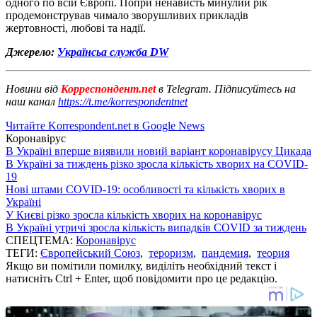
одного по всій Європі. Попри ненависть минулий рік
продемонстрував чимало зворушливих прикладів
жертовності, любові та надії.
Джерело:
Українсьа служба DW
Новини від
Корреспондент.net
в Telegram. Підписуйтесь на
наш канал
https://t.me/korrespondentnet
Читайте Korrespondent.net в Google News
Коронавірус
В Україні вперше виявили новий варіант коронавірусу Цикада
В Україні за тиждень різко зросла кількість хворих на COVID-
19
Нові штами COVID-19: особливості та кількість хворих в
Україні
У Києві різко зросла кількість хворих на коронавірус
В Україні утричі зросла кількість випадків COVID за тиждень
СПЕЦТЕМА:
Коронавірус
ТЕГИ:
Європейський Союз
,
тероризм
,
пандемия
,
теория
Якщо ви помітили помилку, виділіть необхідний текст і
натисніть Ctrl + Enter, щоб повідомити про це редакцію.