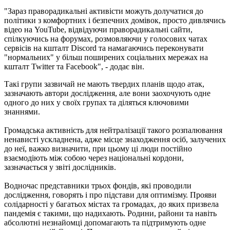
"Зараз праворадикальні активісти можуть долучатися до
політики з комфортних і безпечних домівок, просто дивлячись
відео на YouTube, відвідуючи праворадикальні сайти,
спілкуючись на форумах, розмовляючи у голосових чатах
сервісів на кшталт Discord та намагаючись переконувати
"нормальних" у більш поширених соціальних мережах на
кшталт Twitter та Facebook", - додає він.
Такі групи зазвичай не мають твердих планів щодо атак,
зазначають автори дослідження, але вони заохочують одне
одного до них у своїх групах та діляться ключовими
знаннями.
Громадська активність для нейтралізації такого розпалювання
ненависті ускладнена, адже місце знаходження осіб, залучених
до неї, важко визначити, при цьому ці люди постійно
взаємодіють між собою через національні кордони,
зазначається у звіті дослідників.
Водночас представники трьох фондів, які проводили
дослідження, говорять і про підстави для оптимізму. Прояви
солідарності у багатьох містах та громадах, до яких призвела
пандемія є такими, що надихають. Родини, райони та навіть
абсолютні незнайомці допомагають та підтримують одне