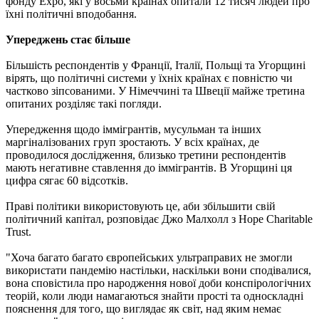
фонду Expo, які у восьми країнах опитали 12 тисяч людей про
їхні політичні вподобання.
Упереджень стає більше
Більшість респондентів у Франції, Італії, Польщі та Угорщині
вірять, що політичні системи у їхніх країнах є повністю чи
частково зіпсованими. У Німеччині та Швеції майже третина
опитаних розділяє такі погляди.
Упередження щодо іммігрантів, мусульман та інших
маргіналізованих груп зростають. У всіх країнах, де
проводилося дослідження, близько третини респондентів
мають негативне ставлення до іммігрантів. В Угорщині ця
цифра сягає 60 відсотків.
Праві політики використовують це, аби збільшити свій
політичний капітал, розповідає Джо Малхолл з Hope Charitable
Trust.
"Хоча багато багато європейських ультраправих не змогли
використати пандемію настільки, наскільки вони сподівалися,
вона сповістила про народження нової доби конспірологічних
теорій, коли люди намагаються знайти прості та односкладні
пояснення для того, що виглядає як світ, над яким немає