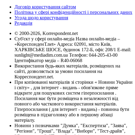
Договір користування сайтом
Політика у сфері конфіденційності і персональних даних
Угода щодо користування
Редакція
© 2000-2026, Korrespondent.net
Суб'єкт у сфері онлайн-медіа Назва онлайн-медіа –
«КореспонденТ.net» Адреса: 02091, місто Київ,
ХАРКІВСЬКЕ ШОСЕ, будинок 172-Б, офіс 208/1 E-mail:
sunlight@mediadim.com.ua
Телефон: 044-205-43-00
Ідентифікатор медіа – R40-06068
Використання будь-яких матеріалів, розміщених на
сайті, дозволяється за умови посилання на
Корреспондент.net.
При копіюванні матеріалів зі сторінки « Новини України
і світу» , для інтернет - видань - обов'язкове пряме
відкрите для пошукових систем гіперпосилання .
Посилання має бути розміщена в незалежності від
повного або часткового використання матеріалів.
Гіперпосилання ( для інтернет - видань) - повинна бути
розміщена в підзаголовку або в першому абзаці
матеріалу.
Новини з позначками "Думка", "Експертиза", "Заява",
"Регіони", "Гроші", "Влада", "Вибори", "Тест-драйв",