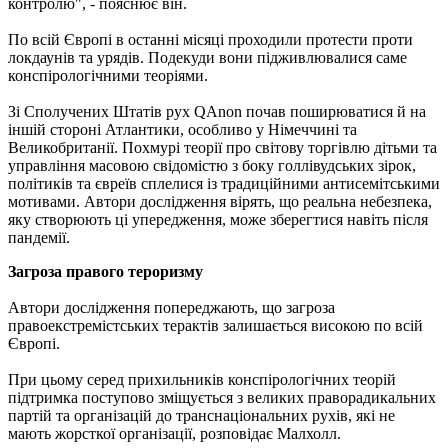
контролю", - пояснює він.
По всій Європі в останні місяці проходили протести проти
локдаунів та урядів. Подекуди вони підживлювалися саме
конспірологічними теоріями.
Зі Сполучених Штатів рух QAnon почав поширюватися й на
іншій стороні Атлантики, особливо у Німеччині та
Великобританії. Похмурі теорії про світову торгівлю дітьми та
управління масовою свідомістю з боку голлівудських зірок,
політиків та євреїв сплелися із традиційними антисемітськими
мотивами. Автори дослідження вірять, що реальна небезпека,
яку створюють ці упередження, може зберегтися навіть після
пандемії.
Загроза правого тероризму
Автори дослідження попереджають, що загроза
правоекстремістських терактів залишається високою по всій
Європі.
При цьому серед прихильників конспірологічних теорій
підтримка поступово зміщується з великих праворадикальних
партій та організацій до транснаціональних рухів, які не
мають жорсткої організації, розповідає Малхолл.