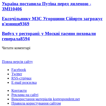
Україна поставила Путіна перед дилемою -
ЗМІ
10406
Ексочільнику МЗС Угорщини Сійярто загрожує
в'язниця
9369
Вибух у ресторані: у Москві таємно поховали
генерала
8594
Читати коментарі
Повна версія сайту
Facebook
Twitter
RSS-стрічки
E-mail розсилка
Контакти
Реклама на сайті
Використання матеріалів korrespondent.net
Правила користування сайтом