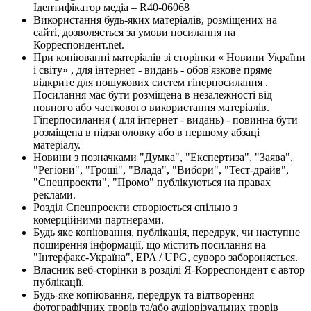
Ідентифікатор медіа – R40-06068
Використання будь-яких матеріалів, розміщених на
сайті, дозволяється за умови посилання на
Корреспондент.net.
При копіюванні матеріалів зі сторінки « Новини України
і світу» , для інтернет - видань - обов'язкове пряме
відкрите для пошукових систем гіперпосилання .
Посилання має бути розміщена в незалежності від
повного або часткового використання матеріалів.
Гіперпосилання ( для інтернет - видань) - повинна бути
розміщена в підзаголовку або в першому абзаці
матеріалу.
Новини з позначками "Думка", "Експертиза", "Заява",
"Регіони", "Гроші", "Влада", "Вибори", "Тест-драйв",
"Спецпроекти", "Промо" публікуються на правах
реклами.
Розділ Спецпроекти створюється спільно з
комерційними партнерами.
Будь яке копіювання, публікація, передрук, чи наступне
поширення інформації, що містить посилання на
"Інтерфакс-Україна", EPA / UPG, суворо забороняється.
Власник веб-сторінки в розділі Я-Корреспондент є автор
публікації.
Будь-яке копіювання, передрук та відтворення
фотографічних творів та/або аудіовізуальних творів