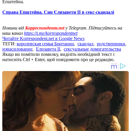
Епштейна.
Справа Епштейна. Син Єлизавети II в секс-скандалі
Новини від
Корреспондент.net
у Telegram. Підписуйтесь на
наш канал
https://t.me/korrespondentnet
Читайте Korrespondent.net в Google News
ТЕГИ:
королевская семья Британии
,
скандал
,
родственники
,
изнасилование
,
Елизавета II
,
сексуальные домогательства
Якщо ви помітили помилку, виділіть необхідний текст і
натисніть Ctrl + Enter, щоб повідомити про це редакцію.