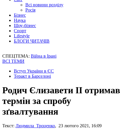
Всі новини розділу
Росія
Бізнес
Наука
Шоу-бізнес
Спорт
Lifestyle
БЛОГИ ЧИТАЧІВ
СПЕЦТЕМА:
Війна в Ірані
ВСІ ТЕМИ
Вступ України в ЄС
Теракт в Барселоні
Родич Єлизавети II отримав
термін за спробу
зґвалтування
Текст:
Людмила Троценко
, 23 лютого 2021, 16:09