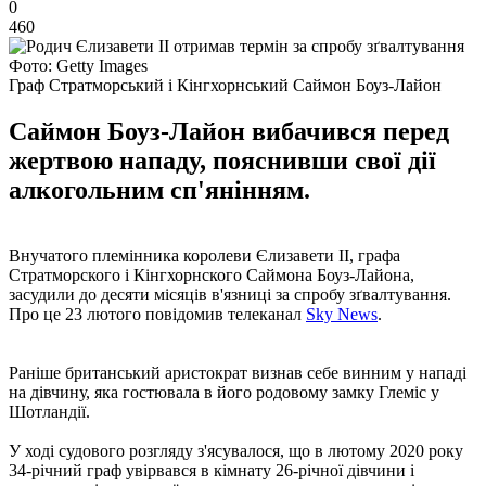
0
460
Фото: Getty Images
Граф Стратморський і Кінгхорнський Саймон Боуз-Лайон
Саймон Боуз-Лайон вибачився перед
жертвою нападу, пояснивши свої дії
алкогольним сп'янінням.
Внучатого племінника королеви Єлизавети II, графа
Стратморского і Кінгхорнского Саймона Боуз-Лайона,
засудили до десяти місяців в'язниці за спробу зґвалтування.
Про це 23 лютого повідомив телеканал
Sky News
.
Раніше британський аристократ визнав себе винним у нападі
на дівчину, яка гостювала в його родовому замку Глеміс у
Шотландії.
У ході судового розгляду з'ясувалося, що в лютому 2020 року
34-річний граф увірвався в кімнату 26-річної дівчини і