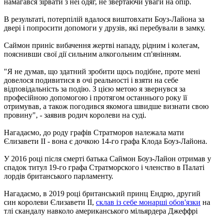
намагався зірвати з неї одяг, не звертаючи уваги на опір.
В результаті, потерпілій вдалося виштовхати Боуз-Лайона за
двері і попросити допомоги у друзів, які перебували в замку.
Саймон приніс вибачення жертві нападу, рідним і колегам,
пояснивши свої дії сильним алкогольним сп'янінням.
"Я не думав, що здатний зробити щось подібне, проте мені
довелося подивитися в очі реальності і взяти на себе
відповідальність за подію. З цією метою я звернувся за
професійною допомогою і протягом останнього року її
отримував, а також погодився якомога швидше визнати свою
провину", - заявив родич королеви на суді.
Нагадаємо, до роду графів Стратморов належала мати
Єлизавети II - вона є дочкою 14-го графа Клода Боуз-Лайона.
У 2016 році після смерті батька Саймон Боуз-Лайон отримав у
спадок титул 19-го графа Стратморского і членство в Палаті
лордів британського парламенту.
Нагадаємо, в 2019 році британський принц Ендрю, другий
син королеви Єлизавети II,
склав із себе монарші обов'язки
на
тлі скандалу навколо американського мільярдера Джеффрі