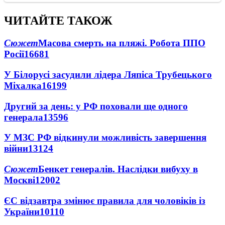
ЧИТАЙТЕ ТАКОЖ
Сюжет
Масова смерть на пляжі. Робота ППО
Росії
16681
У Білорусі засудили лідера Ляпіса Трубецького
Міхалка
16199
Другий за день: у РФ поховали ще одного
генерала
13596
У МЗС РФ відкинули можливість завершення
війни
13124
Сюжет
Бенкет генералів. Наслідки вибуху в
Москві
12002
ЄС відзавтра змінює правила для чоловіків із
України
10110