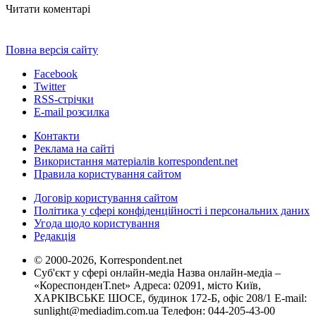
Читати коментарі
Повна версія сайту
Facebook
Twitter
RSS-стрічки
E-mail розсилка
Контакти
Реклама на сайті
Використання матеріалів korrespondent.net
Правила користування сайтом
Договір користування сайтом
Політика у сфері конфіденційності і персональних даних
Угода щодо користування
Редакція
© 2000-2026, Korrespondent.net
Суб'єкт у сфері онлайн-медіа Назва онлайн-медіа –
«КореспонденТ.net» Адреса: 02091, місто Київ,
ХАРКІВСЬКЕ ШОСЕ, будинок 172-Б, офіс 208/1 E-mail:
sunlight@mediadim.com.ua
Телефон: 044-205-43-00