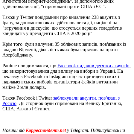
Агентством інтернет-досліджень", за допомогою яких
здійснювалися дії, "спрямовані проти США і ЄС".
Також у Twitter повідомили про видалення 238 акаунтів з
Ірану, за допомогою яких здійснювалися дії, націлені на
"втручання в дискусію, що стосується перших теледебатів
кандидатів у президенти США в 2020 році".
Крім того, були вилучені 35 облікових записів, пов'язаних із
владою Вірменії, діяльність яких була спрямована проти
Азербайджану.
Раніше повідомлялося, що
Facebook видалив десятки акаунтів
,
що використовувалися для впливу на вибори в Україні. На
рекламу в Facebook та Instagram під час президентських і
парламентських виборів організатори фейків витратили
майже 2 млн доларів.
Також Facebook і Twitter
заблокували акаунти, пов'язані з
Росією
. Дії сторінок були спрямовані на Велику Британію,
США, Алжир і Єгипет.
Новини від
Корреспондент.net
у Telegram. Підписуйтесь на