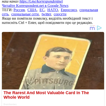
наш канал
https://t.me/korrespondentnet
Читайте Korrespondent.net в Google News
ТЕГИ:
Россия
,
США
,
ЕС
,
НАТО
,
Евросоюз
,
социальная
сеть
,
социальные сети
,
twitter
,
соцсети
Якщо ви помітили помилку, виділіть необхідний текст і
натисніть Ctrl + Enter, щоб повідомити про це редакцію.