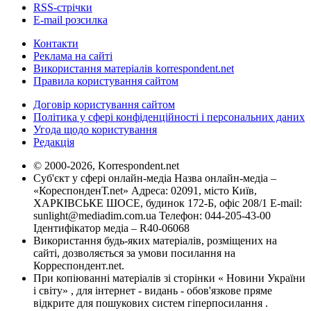
RSS-стрічки
E-mail розсилка
Контакти
Реклама на сайті
Використання матеріалів korrespondent.net
Правила користування сайтом
Договір користування сайтом
Політика у сфері конфіденційності і персональних даних
Угода щодо користування
Редакція
© 2000-2026, Korrespondent.net
Суб'єкт у сфері онлайн-медіа Назва онлайн-медіа –
«КореспонденТ.net» Адреса: 02091, місто Київ,
ХАРКІВСЬКЕ ШОСЕ, будинок 172-Б, офіс 208/1 E-mail:
sunlight@mediadim.com.ua
Телефон: 044-205-43-00
Ідентифікатор медіа – R40-06068
Використання будь-яких матеріалів, розміщених на
сайті, дозволяється за умови посилання на
Корреспондент.net.
При копіюванні матеріалів зі сторінки « Новини України
і світу» , для інтернет - видань - обов'язкове пряме
відкрите для пошукових систем гіперпосилання .