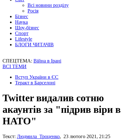
Всі новини розділу
Росія
Бізнес
Наука
Шоу-бізнес
Спорт
Lifestyle
БЛОГИ ЧИТАЧІВ
СПЕЦТЕМА:
Війна в Ірані
ВСІ ТЕМИ
Вступ України в ЄС
Теракт в Барселоні
Twitter видалив сотню
акаунтів за "підрив віри в
НАТО"
Текст:
Людмила Троценко
, 23 лютого 2021, 21:25