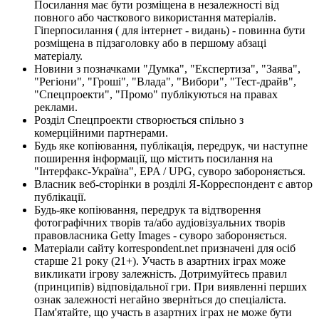
Посилання має бути розміщена в незалежності від
повного або часткового використання матеріалів.
Гіперпосилання ( для інтернет - видань) - повинна бути
розміщена в підзаголовку або в першому абзаці
матеріалу.
Новини з позначками "Думка", "Експертиза", "Заява",
"Регіони", "Гроші", "Влада", "Вибори", "Тест-драйв",
"Спецпроекти", "Промо" публікуються на правах
реклами.
Розділ Спецпроекти створюється спільно з
комерційними партнерами.
Будь яке копіювання, публікація, передрук, чи наступне
поширення інформації, що містить посилання на
"Інтерфакс-Україна", EPA / UPG, суворо забороняється.
Власник веб-сторінки в розділі Я-Корреспондент є автор
публікації.
Будь-яке копіювання, передрук та відтворення
фотографічних творів та/або аудіовізуальних творів
правовласника Getty Images - суворо забороняється.
Матеріали сайту korrespondent.net призначені для осіб
старше 21 року (21+). Участь в азартних іграх може
викликати ігрову залежність. Дотримуйтесь правил
(принципів) відповідальної гри. При виявленні перших
ознак залежності негайно зверніться до спеціаліста.
Пам'ятайте, що участь в азартних іграх не може бути