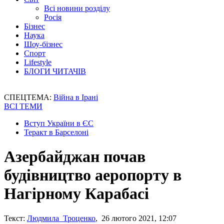
Всі новини розділу
Росія
Бізнес
Наука
Шоу-бізнес
Спорт
Lifestyle
БЛОГИ ЧИТАЧІВ
СПЕЦТЕМА:
Війна в Ірані
ВСІ ТЕМИ
Вступ України в ЄС
Теракт в Барселоні
Азербайджан почав
будівництво аеропорту в
Нагірному Карабасі
Текст:
Людмила Троценко
, 26 лютого 2021, 12:07