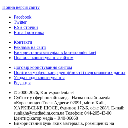
Повна версія сайту
Facebook
Twitter
RSS-стрічки
E-mail розсилка
Контакти
Реклама на сайті
Використання матеріалів korrespondent.net
Правила користування сайтом
Договір користування сайтом
Політика у сфері конфіденційності і персональних даних
Угода щодо користування
Редакція
© 2000-2026, Korrespondent.net
Суб'єкт у сфері онлайн-медіа Назва онлайн-медіа –
«КореспонденТ.net» Адреса: 02091, місто Київ,
ХАРКІВСЬКЕ ШОСЕ, будинок 172-Б, офіс 208/1 E-mail:
sunlight@mediadim.com.ua
Телефон: 044-205-43-00
Ідентифікатор медіа – R40-06068
Використання будь-яких матеріалів, розміщених на