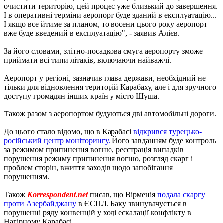
очистити територію, цей процес уже близький до завершення.
І в оперативні терміни аеропорт буде зданий в експлуатацію...
І якщо все йтиме за планом, то восени цього року аеропорт
вже буде введений в експлуатацію", - заявив Алієв.
За його словами, злітно-посадкова смуга аеропорту зможе
приймати всі типи літаків, включаючи найважчі.
Аеропорт у регіоні, зазначив глава держави, необхідний не
тільки для відновлення територій Карабаху, але і для зручного
доступу громадян інших країн у місто Шуша.
Також разом з аеропортом будуються дві автомобільні дороги.
До цього стало відомо, що в Карабасі
відкрився турецько-
російський центр моніторингу.
Його завданням буде контроль
за режимом припинення вогню, реєстрація випадків
порушення режиму припинення вогню, розгляд скарг і
проблем сторін, вжиття заходів щодо запобігання
порушенням.
Також
Korrespondent.net
писав, що Вірменія
подала скаргу
проти Азербайджану
в ЄСПЛ. Баку звинувачується в
порушенні ряду конвенцій у ході ескалації конфлікту в
Нагірному Карабасі.