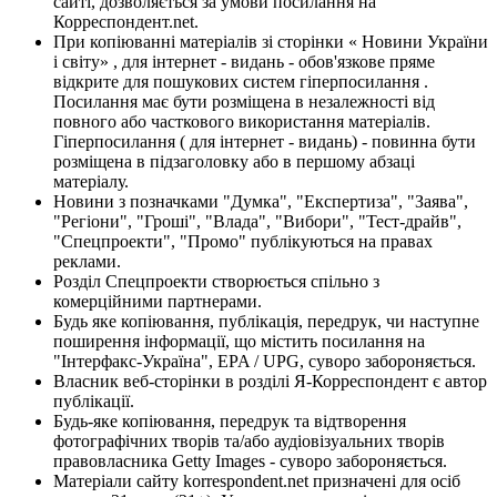
сайті, дозволяється за умови посилання на
Корреспондент.net.
При копіюванні матеріалів зі сторінки « Новини України
і світу» , для інтернет - видань - обов'язкове пряме
відкрите для пошукових систем гіперпосилання .
Посилання має бути розміщена в незалежності від
повного або часткового використання матеріалів.
Гіперпосилання ( для інтернет - видань) - повинна бути
розміщена в підзаголовку або в першому абзаці
матеріалу.
Новини з позначками "Думка", "Експертиза", "Заява",
"Регіони", "Гроші", "Влада", "Вибори", "Тест-драйв",
"Спецпроекти", "Промо" публікуються на правах
реклами.
Розділ Спецпроекти створюється спільно з
комерційними партнерами.
Будь яке копіювання, публікація, передрук, чи наступне
поширення інформації, що містить посилання на
"Інтерфакс-Україна", EPA / UPG, суворо забороняється.
Власник веб-сторінки в розділі Я-Корреспондент є автор
публікації.
Будь-яке копіювання, передрук та відтворення
фотографічних творів та/або аудіовізуальних творів
правовласника Getty Images - суворо забороняється.
Матеріали сайту korrespondent.net призначені для осіб