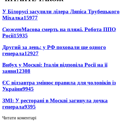
У Білорусі засудили лідера Ляпіса Трубецького
Міхалка
15977
Сюжет
Масова смерть на пляжі. Робота ППО
Росії
15935
Другий за день: у РФ поховали ще одного
генерала
12927
Вибух у Москві: Італія відповіла Росії на її
заяви
12308
ЄС відзавтра змінює правила для чоловіків із
України
9945
ЗМІ: У ресторані в Москві загинула дочка
генерала
9395
Читати коментарі