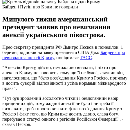
Байден і Путін про Крим не говорили
Минулого тижня американський
президент заявив про невизнання
анексії українського півострова.
Прес-секретар президента РФ Дмитро Пєсков в понеділок, 1
березня, відповів на заяву президента США Джо
Байдена про
невизнання анексії Криму
, повідомляє
ТАСС
.
"Анексію Криму, дійсно, неможливо визнати, і ніхто про
анексію Криму не говорить, тому що її не було", - заявив він,
наголосивши, що "було возз'єднання Криму з Росією, причому
в досить суворій відповідності з усіма нормами міжнародного
права".
"Тут був зроблений абсолютно чіткий і бездоганний набір
юридичних дій, тому жодної анексії не було і не треба її
визнавати, треба просто визнати факт возз'єднання Криму з
Росією і факт того, що Крим вже досить давно, слава богу,
перебуває в статусі одного з регіонів Російської Федерації", -
сказав Пєсков.