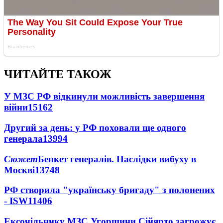
ЧИТАЙТЕ ТАКОЖ
У МЗС РФ відкинули можливість завершення
війни
15162
Другий за день: у РФ поховали ще одного
генерала
13994
Сюжет
Бенкет генералів. Наслідки вибуху в
Москві
13748
РФ створила "українську бригаду" з полонених
- ISW
11406
Ексочільнику МЗС Угорщини Сійярто загрожує