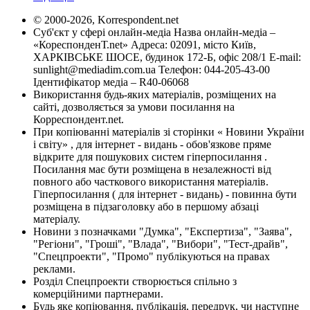
© 2000-2026, Korrespondent.net
Суб'єкт у сфері онлайн-медіа Назва онлайн-медіа –
«КореспонденТ.net» Адреса: 02091, місто Київ,
ХАРКІВСЬКЕ ШОСЕ, будинок 172-Б, офіс 208/1 E-mail:
sunlight@mediadim.com.ua
Телефон: 044-205-43-00
Ідентифікатор медіа – R40-06068
Використання будь-яких матеріалів, розміщених на
сайті, дозволяється за умови посилання на
Корреспондент.net.
При копіюванні матеріалів зі сторінки « Новини України
і світу» , для інтернет - видань - обов'язкове пряме
відкрите для пошукових систем гіперпосилання .
Посилання має бути розміщена в незалежності від
повного або часткового використання матеріалів.
Гіперпосилання ( для інтернет - видань) - повинна бути
розміщена в підзаголовку або в першому абзаці
матеріалу.
Новини з позначками "Думка", "Експертиза", "Заява",
"Регіони", "Гроші", "Влада", "Вибори", "Тест-драйв",
"Спецпроекти", "Промо" публікуються на правах
реклами.
Розділ Спецпроекти створюється спільно з
комерційними партнерами.
Будь яке копіювання, публікація, передрук, чи наступне