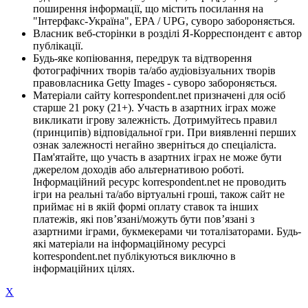
поширення інформації, що містить посилання на
"Інтерфакс-Україна", EPA / UPG, суворо забороняється.
Власник веб-сторінки в розділі Я-Корреспондент є автор
публікації.
Будь-яке копіювання, передрук та відтворення
фотографічних творів та/або аудіовізуальних творів
правовласника Getty Images - суворо забороняється.
Матеріали сайту korrespondent.net призначені для осіб
старше 21 року (21+). Участь в азартних іграх може
викликати ігрову залежність. Дотримуйтесь правил
(принципів) відповідальної гри. При виявленні перших
ознак залежності негайно зверніться до спеціаліста.
Пам'ятайте, що участь в азартних іграх не може бути
джерелом доходів або альтернативою роботі.
Інформаційний ресурс korrespondent.net не проводить
ігри на реальні та/або віртуальні гроші, також сайт не
приймає ні в якій формі оплату ставок та інших
платежів, які пов’язані/можуть бути пов’язані з
азартними іграми, букмекерами чи тоталізаторами. Будь-
які матеріали на інформаційному ресурсі
korrespondent.net публікуються виключно в
інформаційних цілях.
X