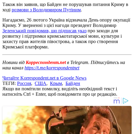
Також він заявив, що Байден не порушував питання Криму в
ході
розмови з Володимиром Путіним
.
Нагадаємо, 26 лютого Україна відзначала День опору окупації
Криму. У зверненні з цієї нагоди президент Володимир
Зеленський повідомив, що підписав указ
про заходи для
розвитку і підтримки кримськотатарської мови, культури і
захисту прав жителів півострова, а також про створення
Кримської платформи.
Новини від
Корреспондент.net
в Telegram. Підписуйтесь на
наш канал
https://t.me/korrespondentnet
Читайте Korrespondent.net в Google News
ТЕГИ:
Россия
,
США
,
Крым
,
Байден
Якщо ви помітили помилку, виділіть необхідний текст і
натисніть Ctrl + Enter, щоб повідомити про це редакцію.