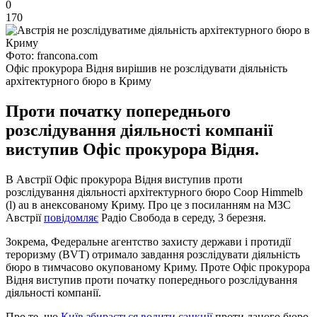
0
170
Фото: francona.com
Офіс прокурора Відня вирішив не розслідувати діяльність
архітектурного бюро в Криму
Проти початку попереднього
розслідування діяльності компанії
виступив Офіс прокурора Відня.
В Австрії Офіс прокурора Відня виступив проти
розслідування діяльності архітектурного бюро Coop Himmelb
(l) au в анексованому Криму. Про це з посиланням на МЗС
Австрії
повідомляє
Радіо Свобода в середу, 3 березня.
Зокрема, Федеральне агентство захисту держави і протидії
тероризму (BVT) отримало завдання розслідувати діяльність
бюро в тимчасово окупованому Криму. Проте Офіс прокурора
Відня виступив проти початку попереднього розслідування
діяльності компанії.
Про те, що
Київ збирається водити санкції
проти даного бюро,