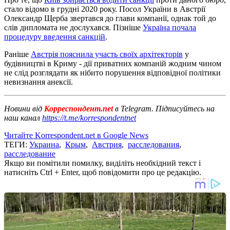
стало відомо в грудні 2020 року. Посол України в Австрії
Олександр Щерба звертався до глави компанії, однак той до
слів дипломата не дослухався. Пізніше
Україна почала
процедуру введення санкцій
.
Раніше
Австрія пояснила участь своїх архітекторів
у
будівництві в Криму - дії приватних компаній жодним чином
не слід розглядати як нібито порушення відповідної політики
невизнання анексії.
Новини від
Корреспондент.net
в Telegram. Підписуйтесь на
наш канал
https://t.me/korrespondentnet
Читайте Korrespondent.net в Google News
ТЕГИ:
Украина
,
Крым
,
Австрия
,
расследования
,
расследование
Якщо ви помітили помилку, виділіть необхідний текст і
натисніть Ctrl + Enter, щоб повідомити про це редакцію.