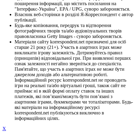
поширення інформації, що містить посилання на
"Інтерфакс-Україна", EPA / UPG, суворо забороняється.
Власник веб-сторінки в розділі Я-Корреспондент є автор
публікації.
Будь-яке копіювання, передрук та відтворення
фотографічних творів та/або аудіовізуальних творів
правовласника Getty Images - суворо забороняється.
Матеріали сайту korrespondent.net призначені для осіб
старше 21 року (21+). Участь в азартних іграх може
викликати ігрову залежність. Дотримуйтесь правил
(принципів) відповідальної гри. При виявленні перших
ознак залежності негайно зверніться до спеціаліста.
Пам'ятайте, що участь в азартних іграх не може бути
джерелом доходів або альтернативою роботі.
Інформаційний ресурс korrespondent.net не проводить
ігри на реальні та/або віртуальні гроші, також сайт не
приймає ні в якій формі оплату ставок та інших
платежів, які пов’язані/можуть бути пов’язані з
азартними іграми, букмекерами чи тоталізаторами. Будь-
які матеріали на інформаційному ресурсі
korrespondent.net публікуються виключно в
інформаційних цілях.
X