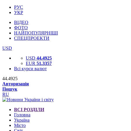
РУС
УКР
ВІДЕО
ФОТО
НАЙПОПУЛЯРНІШІ
СПЕЦПРОЕКТИ
USD
USD
44.4925
EUR
51.3357
Всі курси валют
44.4925
Авторизація
Пошук
RU
ВСІ РОЗДІЛИ
Головна
Україна
Місто
Світ