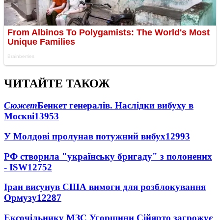
ЧИТАЙТЕ ТАКОЖ
Сюжет
Бенкет генералів. Наслідки вибуху в
Москві
13953
У Молдові пролунав потужний вибух
12993
РФ створила "українську бригаду" з полонених
- ISW
12752
Іран висунув США вимоги для розблокування
Ормузу
12287
Ексочільнику МЗС Угорщини Сійярто загрожує