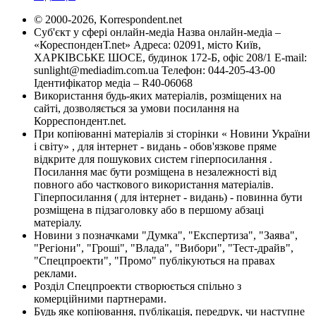
© 2000-2026, Korrespondent.net
Суб'єкт у сфері онлайн-медіа Назва онлайн-медіа –
«КореспонденТ.net» Адреса: 02091, місто Київ,
ХАРКІВСЬКЕ ШОСЕ, будинок 172-Б, офіс 208/1 E-mail:
sunlight@mediadim.com.ua
Телефон: 044-205-43-00
Ідентифікатор медіа – R40-06068
Використання будь-яких матеріалів, розміщених на
сайті, дозволяється за умови посилання на
Корреспондент.net.
При копіюванні матеріалів зі сторінки « Новини України
і світу» , для інтернет - видань - обов'язкове пряме
відкрите для пошукових систем гіперпосилання .
Посилання має бути розміщена в незалежності від
повного або часткового використання матеріалів.
Гіперпосилання ( для інтернет - видань) - повинна бути
розміщена в підзаголовку або в першому абзаці
матеріалу.
Новини з позначками "Думка", "Експертиза", "Заява",
"Регіони", "Гроші", "Влада", "Вибори", "Тест-драйв",
"Спецпроекти", "Промо" публікуються на правах
реклами.
Розділ Спецпроекти створюється спільно з
комерційними партнерами.
Будь яке копіювання, публікація, передрук, чи наступне