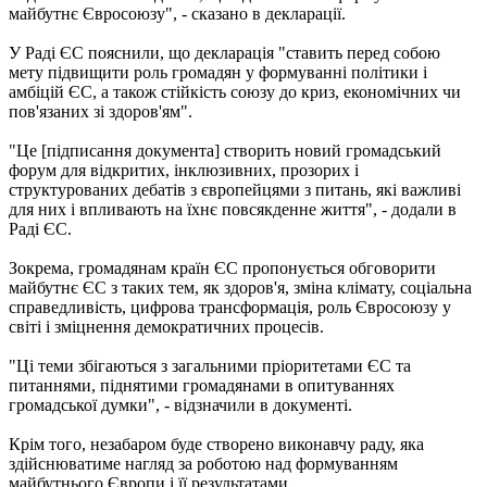
майбутнє Євросоюзу", - сказано в декларації.
У Раді ЄС пояснили, що декларація "ставить перед собою
мету підвищити роль громадян у формуванні політики і
амбіцій ЄС, а також стійкість союзу до криз, економічних чи
пов'язаних зі здоров'ям".
"Це [підписання документа] створить новий громадський
форум для відкритих, інклюзивних, прозорих і
структурованих дебатів з європейцями з питань, які важливі
для них і впливають на їхнє повсякденне життя", - додали в
Раді ЄС.
Зокрема, громадянам країн ЄС пропонується обговорити
майбутнє ЄС з таких тем, як здоров'я, зміна клімату, соціальна
справедливість, цифрова трансформація, роль Євросоюзу у
світі і зміцнення демократичних процесів.
"Ці теми збігаються з загальними пріоритетами ЄС та
питаннями, піднятими громадянами в опитуваннях
громадської думки", - відзначили в документі.
Крім того, незабаром буде створено виконавчу раду, яка
здійснюватиме нагляд за роботою над формуванням
майбутнього Європи і її результатами.