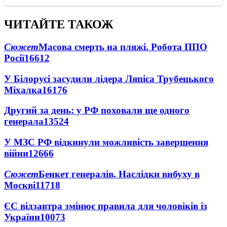
ЧИТАЙТЕ ТАКОЖ
Сюжет
Масова смерть на пляжі. Робота ППО
Росії
16612
У Білорусі засудили лідера Ляпіса Трубецького
Міхалка
16176
Другий за день: у РФ поховали ще одного
генерала
13524
У МЗС РФ відкинули можливість завершення
війни
12666
Сюжет
Бенкет генералів. Наслідки вибуху в
Москві
11718
ЄС відзавтра змінює правила для чоловіків із
України
10073