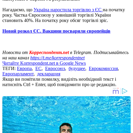
Нагадаємо, що
Україна наростила торгівлю з ЄС
на початку
року. Частка Євросоюзу у зовнішній торгівлі України
становить 40%. На початку року обсяг торгівлі зріс.
Новий розкол ЄС. Вакцини посварили європейців
Новости от
Корреспондент.net
в Telegram. Подписывайтесь
на наш канал
https://t.me/korrespondentnet
Читайте Korrespondent.net в Google News
ТЕГИ:
Европа
,
ЕС
,
Евросоюз
,
будущее
,
Еврокомиссия
,
Европарламент
,
декларация
Якщо ви помітили помилку, виділіть необхідний текст і
натисніть Ctrl + Enter, щоб повідомити про це редакцію.