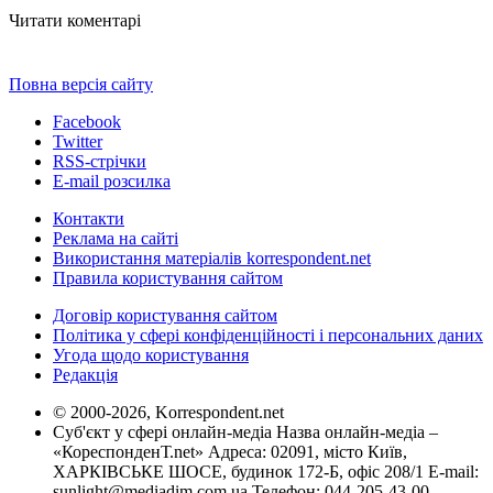
Читати коментарі
Повна версія сайту
Facebook
Twitter
RSS-стрічки
E-mail розсилка
Контакти
Реклама на сайті
Використання матеріалів korrespondent.net
Правила користування сайтом
Договір користування сайтом
Політика у сфері конфіденційності і персональних даних
Угода щодо користування
Редакція
© 2000-2026, Korrespondent.net
Суб'єкт у сфері онлайн-медіа Назва онлайн-медіа –
«КореспонденТ.net» Адреса: 02091, місто Київ,
ХАРКІВСЬКЕ ШОСЕ, будинок 172-Б, офіс 208/1 E-mail:
sunlight@mediadim.com.ua
Телефон: 044-205-43-00