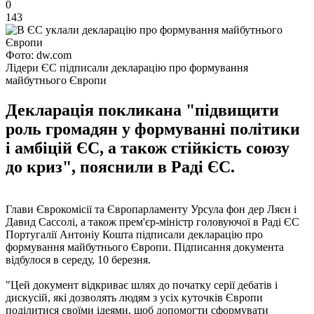
0
143
Фото: dw.com
Лідери ЄС підписали декларацію про формування
майбутнього Європи
Декларація покликана "підвищити
роль громадян у формуванні політики
і амбіцій ЄС, а також стійкість союзу
до криз", пояснили в Раді ЄС.
Глави Єврокомісії та Європарламенту Урсула фон дер Ляєн і
Давид Сассолі, а також прем'єр-міністр головуючої в Раді ЄС
Португалії Антоніу Кошта підписали декларацію про
формування майбутнього Європи. Підписання документа
відбулося в середу, 10 березня.
"Цей документ відкриває шлях до початку серії дебатів і
дискусій, які дозволять людям з усіх куточків Європи
поділитися своїми ідеями, щоб допомогти сформувати