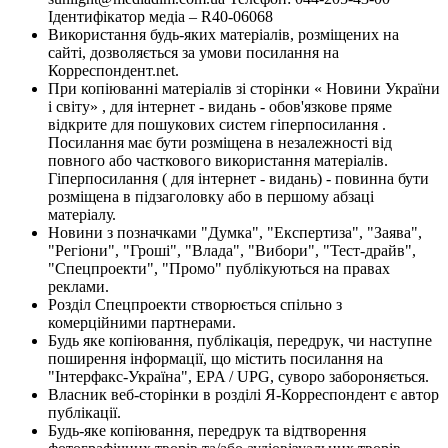
Ідентифікатор медіа – R40-06068
Використання будь-яких матеріалів, розміщених на
сайті, дозволяється за умови посилання на
Корреспондент.net.
При копіюванні матеріалів зі сторінки « Новини України
і світу» , для інтернет - видань - обов'язкове пряме
відкрите для пошукових систем гіперпосилання .
Посилання має бути розміщена в незалежності від
повного або часткового використання матеріалів.
Гіперпосилання ( для інтернет - видань) - повинна бути
розміщена в підзаголовку або в першому абзаці
матеріалу.
Новини з позначками "Думка", "Експертиза", "Заява",
"Регіони", "Гроші", "Влада", "Вибори", "Тест-драйв",
"Спецпроекти", "Промо" публікуються на правах
реклами.
Розділ Спецпроекти створюється спільно з
комерційними партнерами.
Будь яке копіювання, публікація, передрук, чи наступне
поширення інформації, що містить посилання на
"Інтерфакс-Україна", EPA / UPG, суворо забороняється.
Власник веб-сторінки в розділі Я-Корреспондент є автор
публікації.
Будь-яке копіювання, передрук та відтворення