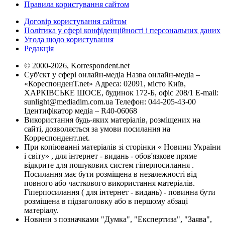
Правила користування сайтом
Договір користування сайтом
Політика у сфері конфіденційності і персональних даних
Угода щодо користування
Редакція
© 2000-2026, Korrespondent.net
Суб'єкт у сфері онлайн-медіа Назва онлайн-медіа –
«КореспонденТ.net» Адреса: 02091, місто Київ,
ХАРКІВСЬКЕ ШОСЕ, будинок 172-Б, офіс 208/1 E-mail:
sunlight@mediadim.com.ua
Телефон: 044-205-43-00
Ідентифікатор медіа – R40-06068
Використання будь-яких матеріалів, розміщених на
сайті, дозволяється за умови посилання на
Корреспондент.net.
При копіюванні матеріалів зі сторінки « Новини України
і світу» , для інтернет - видань - обов'язкове пряме
відкрите для пошукових систем гіперпосилання .
Посилання має бути розміщена в незалежності від
повного або часткового використання матеріалів.
Гіперпосилання ( для інтернет - видань) - повинна бути
розміщена в підзаголовку або в першому абзаці
матеріалу.
Новини з позначками "Думка", "Експертиза", "Заява",