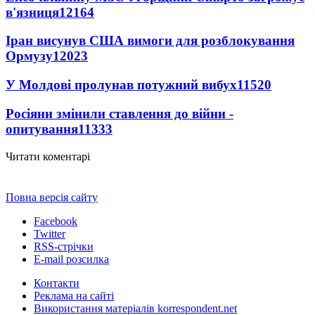
в'язниця
12164
Іран висунув США вимоги для розблокування
Ормузу
12023
У Молдові пролунав потужний вибух
11520
Росіяни змінили ставлення до війни -
опитування
11333
Читати коментарі
Повна версія сайту
Facebook
Twitter
RSS-стрічки
E-mail розсилка
Контакти
Реклама на сайті
Використання матеріалів korrespondent.net