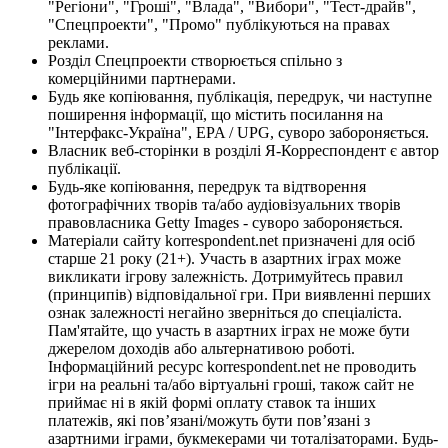
"Регіони", "Гроші", "Влада", "Вибори", "Тест-драйв",
"Спецпроекти", "Промо" публікуються на правах
реклами.
Розділ Спецпроекти створюється спільно з
комерційними партнерами.
Будь яке копіювання, публікація, передрук, чи наступне
поширення інформації, що містить посилання на
"Інтерфакс-Україна", EPA / UPG, суворо забороняється.
Власник веб-сторінки в розділі Я-Корреспондент є автор
публікації.
Будь-яке копіювання, передрук та відтворення
фотографічних творів та/або аудіовізуальних творів
правовласника Getty Images - суворо забороняється.
Матеріали сайту korrespondent.net призначені для осіб
старше 21 року (21+). Участь в азартних іграх може
викликати ігрову залежність. Дотримуйтесь правил
(принципів) відповідальної гри. При виявленні перших
ознак залежності негайно зверніться до спеціаліста.
Пам'ятайте, що участь в азартних іграх не може бути
джерелом доходів або альтернативою роботі.
Інформаційний ресурс korrespondent.net не проводить
ігри на реальні та/або віртуальні гроші, також сайт не
приймає ні в якій формі оплату ставок та інших
платежів, які пов’язані/можуть бути пов’язані з
азартними іграми, букмекерами чи тоталізаторами. Будь-