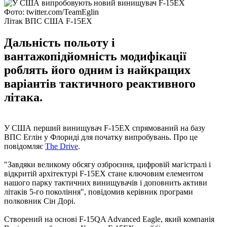
Фото: twitter.com/TeamEglin
Літак ВПС США F-15EX
Дальність польоту і
вантажопідйомність модифікації
роблять його одним із найкращих
варіантів тактичного реактивного
літака.
У США перший винищувач F-15EX спрямований на базу
ВПС Еглін у Флориді для початку випробувань. Про це
повідомляє
The Drive
.
"Завдяки великому обсягу озброєння, цифровій магістралі і
відкритій архітектурі F-15EX стане ключовим елементом
нашого парку тактичних винищувачів і доповнить активи
літаків 5-го покоління", повідомив керівник програми
полковник Сін Дорі.
Створений на основі F-15QA Advanced Eagle, який компанія