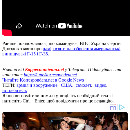
Раніше повідомлялося, що командувач ВПС Україна Сергій
Дроздов заявив про
намір взяти на озброєння американські
винищувачі F-15 і F-35.
Новини від
Корреспондент.net
у Telegram. Підписуйтесь на
наш канал
https://t.me/korrespondentnet
Читайте Korrespondent.net в Google News
ТЕГИ:
армия и вооружение
,
США
,
самолет
,
видео
,
истребитель
Якщо ви помітили помилку, виділіть необхідний текст і
натисніть Ctrl + Enter, щоб повідомити про це редакцію.