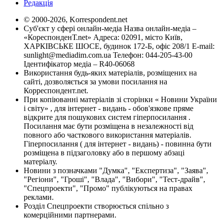
Редакція
© 2000-2026, Korrespondent.net
Суб'єкт у сфері онлайн-медіа Назва онлайн-медіа –
«КореспонденТ.net» Адреса: 02091, місто Київ,
ХАРКІВСЬКЕ ШОСЕ, будинок 172-Б, офіс 208/1 E-mail:
sunlight@mediadim.com.ua
Телефон: 044-205-43-00
Ідентифікатор медіа – R40-06068
Використання будь-яких матеріалів, розміщених на
сайті, дозволяється за умови посилання на
Корреспондент.net.
При копіюванні матеріалів зі сторінки « Новини України
і світу» , для інтернет - видань - обов'язкове пряме
відкрите для пошукових систем гіперпосилання .
Посилання має бути розміщена в незалежності від
повного або часткового використання матеріалів.
Гіперпосилання ( для інтернет - видань) - повинна бути
розміщена в підзаголовку або в першому абзаці
матеріалу.
Новини з позначками "Думка", "Експертиза", "Заява",
"Регіони", "Гроші", "Влада", "Вибори", "Тест-драйв",
"Спецпроекти", "Промо" публікуються на правах
реклами.
Розділ Спецпроекти створюється спільно з
комерційними партнерами.