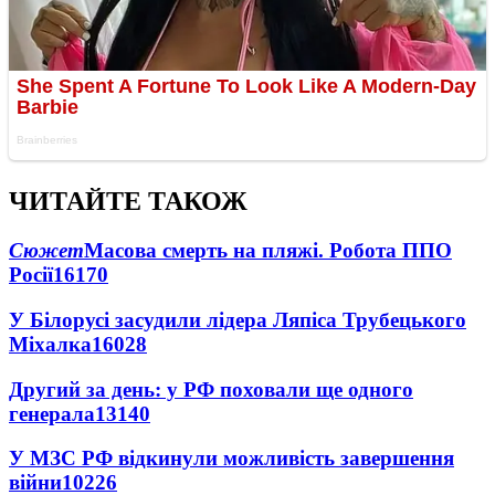
ЧИТАЙТЕ ТАКОЖ
Сюжет
Масова смерть на пляжі. Робота ППО
Росії
16170
У Білорусі засудили лідера Ляпіса Трубецького
Міхалка
16028
Другий за день: у РФ поховали ще одного
генерала
13140
У МЗС РФ відкинули можливість завершення
війни
10226