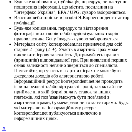
Будь яке копіювання, публікація, передрук, чи наступне
поширення інформації, що містить посилання на
"Інтерфакс-Україна", EPA / UPG, суворо забороняється.
Власник веб-сторінки в розділі Я-Корреспондент є автор
публікації.
Будь-яке копіювання, передрук та відтворення
фотографічних творів та/або аудіовізуальних творів
правовласника Getty Images - суворо забороняється.
Матеріали сайту korrespondent.net призначені для осіб
старше 21 року (21+). Участь в азартних іграх може
викликати ігрову залежність. Дотримуйтесь правил
(принципів) відповідальної гри. При виявленні перших
ознак залежності негайно зверніться до спеціаліста.
Пам'ятайте, що участь в азартних іграх не може бути
джерелом доходів або альтернативою роботі.
Інформаційний ресурс korrespondent.net не проводить
ігри на реальні та/або віртуальні гроші, також сайт не
приймає ні в якій формі оплату ставок та інших
платежів, які пов’язані/можуть бути пов’язані з
азартними іграми, букмекерами чи тоталізаторами. Будь-
які матеріали на інформаційному ресурсі
korrespondent.net публікуються виключно в
інформаційних цілях.
X