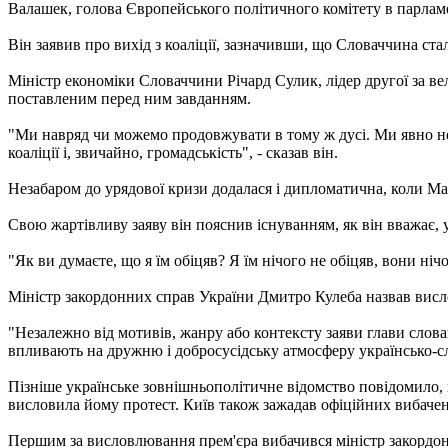
Валашек, голова Європейського політичного комітету в парламе
Він заявив про вихід з коаліції, зазначивши, що Словаччина ст
Міністр економіки Словаччини Річард Сулик, лідер другої за вел
поставленим перед ним завданням.
"Ми навряд чи можемо продовжувати в тому ж дусі. Ми явно не 
коаліції і, звичайно, громадськість", - сказав він.
Незабаром до урядової кризи додалася і дипломатична, коли Ма
Свою жартівливу заяву він пояснив існуванням, як він вважає,
"Як ви думаєте, що я їм обіцяв? Я їм нічого не обіцяв, вони нічо
Міністр закордонних справ України Дмитро Кулеба назвав вис
"Незалежно від мотивів, жанру або контексту заяви глави слова
впливають на дружню і добросусідську атмосферу українсько-сло
Пізніше українське зовнішньополітичне відомство повідомило, 
висловила йому протест. Київ також зажадав офіційних вибачен
Першим за висловлювання прем'єра вибачився міністр закордо