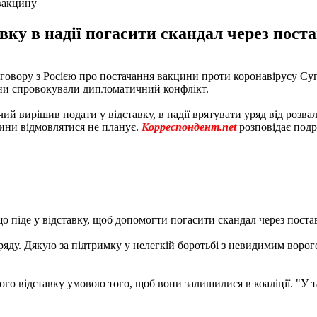
 вакцину
авку в надії погасити скандал через пост
говору з Росією про постачання вакцини проти коронавірусу Су
аїни спровокували дипломатичний конфлікт.
й вирішив подати у відставку, в надії врятувати уряд від розвал
кцини відмовлятися не планує.
Корреспондент.net
розповідає подр
 піде у відставку, щоб допомогти погасити скандал через постав
ряду. Дякую за підтримку у нелегкій боротьбі з невидимим ворогом
ого відставку умовою того, щоб вони залишилися в коаліції. "У та