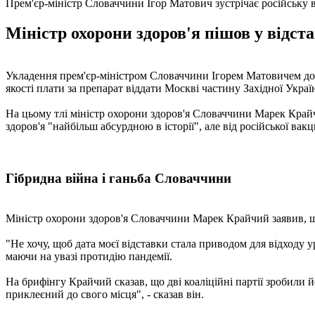
Прем'єр-міністр Словаччини Ігор Матович зустрічає російську
Міністр охорони здоров'я пішов у відст
Укладення прем'єр-міністром Словаччини Ігорем Матовичем до
якості плати за препарат віддати Москві частину Західної Укр
На цьому тлі міністр охорони здоров'я Словаччини Марек Крайчи
здоров'я "найбільш абсурдною в історії", але від російської ва
Гібридна війна і ганьба Словаччини
Міністр охорони здоров'я Словаччини Марек Крайчий заявив, що
"Не хочу, щоб дата моєї відставки стала приводом для відходу у
маючи на увазі протидію пандемії.
На брифінгу Крайчий сказав, що дві коаліційні партії зробили й
приклеєний до свого місця", - сказав він.