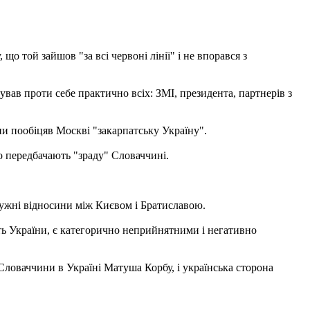
о той зайшов "за всі червоні лінії" і не впорався з
ав проти себе практично всіх: ЗМІ, президента, партнерів з
ни пообіцяв Москві "закарпатську Україну".
о передбачають "зраду" Словаччині.
ужні відносини між Києвом і Братиславою.
сть України, є категорично неприйнятними і негативно
Словаччини в Україні Матуша Корбу, і українська сторона