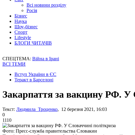
Всі новини розділу
Росія
Бізнес
Наука
Шоу-бізнес
Спорт
Lifestyle
БЛОГИ ЧИТАЧІВ
СПЕЦТЕМА:
Війна в Ірані
ВСІ ТЕМИ
Вступ України в ЄС
Теракт в Барселоні
Закарпаття за вакцину РФ. У
Текст:
Людмила Троценко
, 12 березня 2021, 16:03
0
1110
Фото: Пресс-служба правительства Словакии