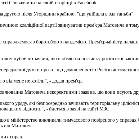
нті Словаччини на своїй сторінці в Facebook.
ала другою після Угорщини країною, "що увійшла в зал ганьби".
ичиною коаліційної партії звинуватив прем'єра Матовича в тому, щ
справляємося з боротьбою з пандемією. Прем'єр-міністр налаштув
тович публічно заявив, що в обмін на поставку російської вакци
 упередженої думки про те, що домовленості з Росією автоматичн
го від мене не хотіли", - додав прем'єр.
ловлювання Матовича некоректними і заявив, що вони псують др
цького уряду, які безпосередньо зачіпають територіальну цілісні
вацьких відносин", - йдеться в заяві на сайті МЗС.
що в міністерство викликали тимчасового повіреного у справах 
ь від Матовича.
нних справ.