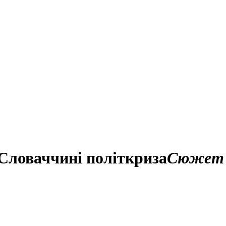
 Словаччині політкриза
Сюжет