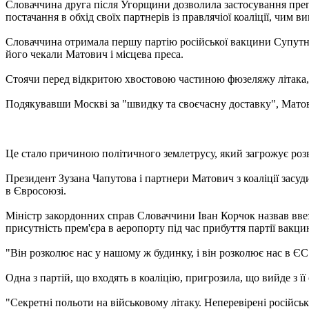
Словаччина друга після Угорщини дозволила застосування препа
постачання в обхід своїх партнерів із правлячіої коаліції, чим в
Словаччина отримала першу партію російської вакцини Супутник
його чекали Матович і місцева преса.
Стоячи перед відкритою хвостовою частиною фюзеляжу літака, г
Подякувавши Москві за "швидку та своєчасну доставку", Матови
Це стало причиною політичного землетрусу, який загрожує розв
Президент Зузана Чапутова і партнери Матович з коаліції засуд
в Євросоюзі.
Міністр закордонних справ Словаччини Іван Корчок назвав ввез
присутність прем'єра в аеропорту під час прибуття партії вакц
"Він розколює нас у нашому ж будинку, і він розколює нас в ЄС
Одна з партій, що входять в коаліцію, пригрозила, що вийде з її
"Секретні польоти на військовому літаку. Неперевірені російс