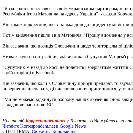
"Я сьогодні спілкувався зі своїм українським партнером, міні
Республіки Ігора Матовича на адресу України", - сказав Корчок
Він також підкреслив, що за кілька днів до інциденту міністри 
Потім вибачення пішли і від Матовича. "Прошу вибачення у всіх 
Він зазначив, що позиція Словаччини щодо територіальної ціліс
Незважаючи на потрясіння, які викликав Супутник V, прем'єр з
"Супутник V назад до Росії не полетить і зберігатиме життя в С
своїй сторінці в Facebook.
Він зазначив, що коли в Словаччину прибув препарат, то звучали
повернення препарату, ці висловлювання припинилися, уточни
"Ми не можемо відкинути охорону наших людей якісною вакциною
складовою частиною ЄС.
Новини від
Корреспондент.net
у Telegram. Підписуйтесь на на
Читайте Korrespondent.net в Google News
СПЕЦТЕМА:
Сюжети
,
Коронавірус