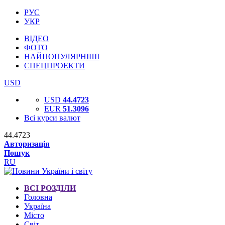
РУС
УКР
ВІДЕО
ФОТО
НАЙПОПУЛЯРНІШІ
СПЕЦПРОЕКТИ
USD
USD
44.4723
EUR
51.3096
Всі курси валют
44.4723
Авторизація
Пошук
RU
ВСІ РОЗДІЛИ
Головна
Україна
Місто
Світ