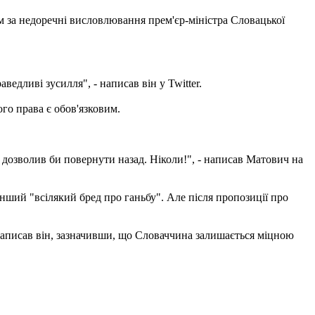
м за недоречні висловлювання прем'єр-міністра Словацької
едливі зусилля", - написав він у Twitter.
го права є обов'язковим.
е дозволив би повернути назад. Ніколи!", - написав Матович на
 інший "всілякий бред про ганьбу". Але після пропозиції про
 написав він, зазначивши, що Словаччина залишається міцною