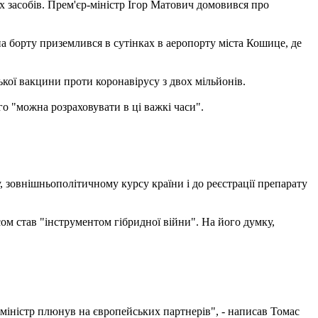
х засобів. Прем'єр-міністр Ігор Матович домовився про
а борту приземлився в сутінках в аеропорту міста Кошице, де
кої вакцини проти коронавірусу з двох мільйонів.
о "можна розраховувати в ці важкі часи".
, зовнішньополітичному курсу країни і до реєстрації препарату
м став "інструментом гібридної війни". На його думку,
-міністр плюнув на європейських партнерів", - написав Томас