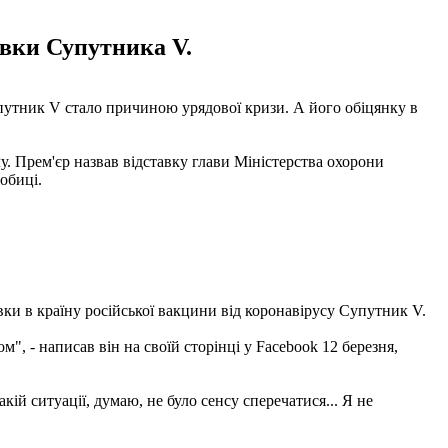
авки Супутника V.
путник V стало причиною урядової кризи. А його обіцянку в
у. Прем'єр назвав відставку глави Міністерства охорони
обиці.
ки в країну російської вакцини від коронавірусу Супутник V.
", - написав він на своїй сторінці у Facebook 12 березня,
кій ситуації, думаю, не було сенсу сперечатися... Я не