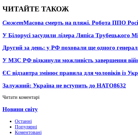
ЧИТАЙТЕ ТАКОЖ
Сюжет
Масова смерть на пляжі. Робота ППО Росі
У Білорусі засудили лідера Ляпіса Трубецького М
Другий за день: у РФ поховали ще одного генерал
У МЗС РФ відкинули можливість завершення вій
ЄС відзавтра змінює правила для чоловіків із Ук
Залужний: Україна не вступить до НАТО
8632
Читати коментарі
Новини світу
Останні
Популярні
Коментовані