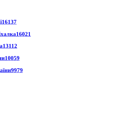
ї
16137
іхалка
16021
а
13112
ни
10059
раїни
9979