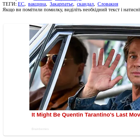
ТЕГИ:
ЕС
,
вакцина
,
Закарпатье
,
скандал
,
Словакия
Якщо ви помітили помилку, виділіть необхідний текст і натисніт