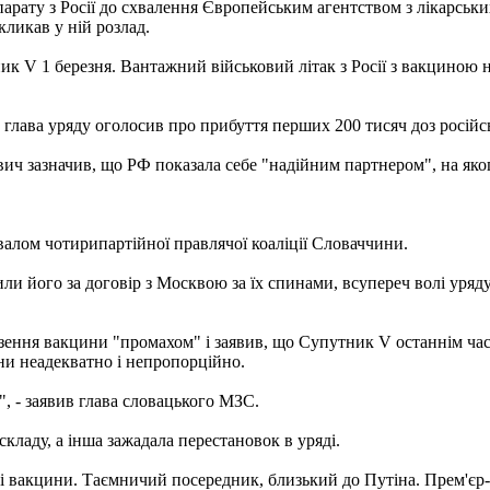
рату з Росії до схвалення Європейським агентством з лікарськи
икликав у ній розлад.
 V 1 березня. Вантажний військовий літак з Росії з вакциною н
лава уряду оголосив про прибуття перших 200 тисяч доз російсь
ч зазначив, що РФ показала себе "надійним партнером", на яког
алом чотирипартійної правлячої коаліції Словаччини.
или його за договір з Москвою за їх спинами, всупереч волі уряду
ення вакцини "промахом" і заявив, що Супутник V останнім часо
ини неадекватно і непропорційно.
", - заявив глава словацького МЗС.
 складу, а інша зажадала перестановок в уряді.
ькі вакцини. Таємничий посередник, близький до Путіна. Прем'єр