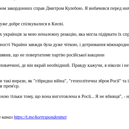
стром закордонних справ Дмитром Кулебою. Я вибачився перед ни
.
дуже добре спілкувалися в Києві.
українців за мою неналежну реакцію, яка могла підірвати їх справ
ності України завжди була дуже чіткою, і дотримання міжнародно
аявив, що не повертатиме партію російської вакцини
ловаччині, де він вкрай необхідний. Правду кажучи, я ніколи і н
 такі вирази, як "гібридна війна", "геополітична зброя Росії" та
в прем'єр.
 тільки тому, що вона виготовлена ​​в Росії... Я не вбивця", -
ш канал
https://t.me/korrespondentnet