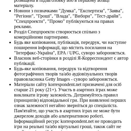
розміщена в підзаголовку або в першому абзаці
матеріалу.
Новини з позначками "Думка", "Експертиза", "Заява",
"Регіони", "Гроші", "Влада", "Вибори", "Тест-драйв",
"Спецпроекти", "Промо" публікуються на правах
реклами.
Розділ Спецпроекти створюється спільно з
комерційними партнерами.
Будь яке копіювання, публікація, передрук, чи наступне
поширення інформації, що містить посилання на
"Інтерфакс-Україна", EPA / UPG, суворо забороняється.
Власник веб-сторінки в розділі Я-Корреспондент є автор
публікації.
Будь-яке копіювання, передрук та відтворення
фотографічних творів та/або аудіовізуальних творів
правовласника Getty Images - суворо забороняється.
Матеріали сайту korrespondent.net призначені для осіб
старше 21 року (21+). Участь в азартних іграх може
викликати ігрову залежність. Дотримуйтесь правил
(принципів) відповідальної гри. При виявленні перших
ознак залежності негайно зверніться до спеціаліста.
Пам'ятайте, що участь в азартних іграх не може бути
джерелом доходів або альтернативою роботі.
Інформаційний ресурс korrespondent.net не проводить
ігри на реальні та/або віртуальні гроші, також сайт не