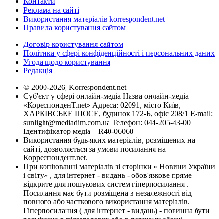
Контакти
Реклама на сайті
Використання матеріалів korrespondent.net
Правила користування сайтом
Договір користування сайтом
Політика у сфері конфіденційності і персональних даних
Угода щодо користування
Редакція
© 2000-2026, Korrespondent.net
Суб'єкт у сфері онлайн-медіа Назва онлайн-медіа –
«КореспонденТ.net» Адреса: 02091, місто Київ,
ХАРКІВСЬКЕ ШОСЕ, будинок 172-Б, офіс 208/1 E-mail:
sunlight@mediadim.com.ua
Телефон: 044-205-43-00
Ідентифікатор медіа – R40-06068
Використання будь-яких матеріалів, розміщених на
сайті, дозволяється за умови посилання на
Корреспондент.net.
При копіюванні матеріалів зі сторінки « Новини України
і світу» , для інтернет - видань - обов'язкове пряме
відкрите для пошукових систем гіперпосилання .
Посилання має бути розміщена в незалежності від
повного або часткового використання матеріалів.
Гіперпосилання ( для інтернет - видань) - повинна бути