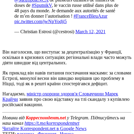
doses de
#SputnikV
, le vaccin russe utilisé dans plus de
48 pays du monde. Je demande aux autorités de santé
de m’en donner l’autorisation !
#FranceBleuAzur
pic.twitter.com/jwNpYodji5
— Christian Estrosi (@cestrosi)
March 12, 2021
Він наголосив, що виступає за децентралізацію у Франції,
оскільки в кризових ситуаціях регіональні влади часто можуть
діяти швидше від центральних.
Як приклад він навів питання постачання масками: за словами
Естрозі, минулої весни він швидко вирішив цю проблему в
Ніцці, тоді як в решті країни спостерігався дефіцит.
Нагадаємо,
міністр охорони здоров'я Словаччини Марек
Крайчи
заявив про свою відставку на тлі скандалу з купівлею
російської вакцини.
Новини від
Корреспондент.net
у Telegram. Підписуйтесь на
наш канал
https://t.me/korrespondentnet
Читайте Korrespondent.net в Google News
ТЕГИ:
вакцина
,
Франция
,
Ницца