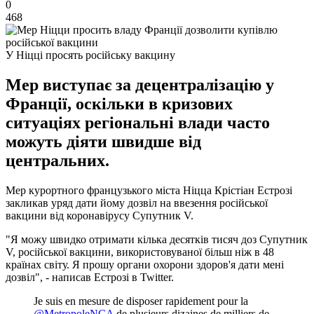
0
468
У Ніцці просять російську вакцину
Мер виступає за децентралізацію у
Франції, оскільки в кризових
ситуаціях регіональні влади часто
можуть діяти швидше від
центральних.
Мер курортного французького міста Ніцца Крістіан Естрозі
закликав уряд дати йому дозвіл на ввезення російської
вакцини від коронавірусу Супутник V.
"Я можу швидко отримати кілька десятків тисяч доз Супутник
V, російської вакцини, використовуваної більш ніж в 48
країнах світу. Я прошу органи охорони здоров'я дати мені
дозвіл", - написав Естрозі в Twitter.
Je suis en mesure de disposer rapidement pour la
@MetropoleNCA
de plusieurs dizaines de milliers de