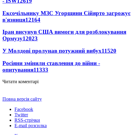
- ISW
12619
Ексочільнику МЗС Угорщини Сійярто загрожує
в'язниця
12164
Іран висунув США вимоги для розблокування
Ормузу
12023
У Молдові пролунав потужний вибух
11520
Росіяни змінили ставлення до війни -
опитування
11333
Читати коментарі
Повна версія сайту
Facebook
Twitter
RSS-стрічки
E-mail розсилка