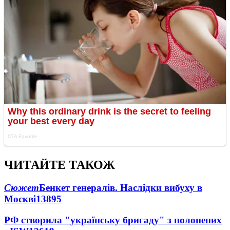
ЧИТАЙТЕ ТАКОЖ
Сюжет
Бенкет генералів. Наслідки вибуху в
Москві
13895
РФ створила "українську бригаду" з полонених