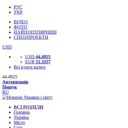
РУС
УКР
ВІДЕО
ФОТО
НАЙПОПУЛЯРНІШІ
СПЕЦПРОЕКТИ
USD
USD
44.4925
EUR
51.3357
Всі курси валют
44.4925
Авторизація
Пошук
RU
ВСІ РОЗДІЛИ
Головна
Україна
Місто
Світ